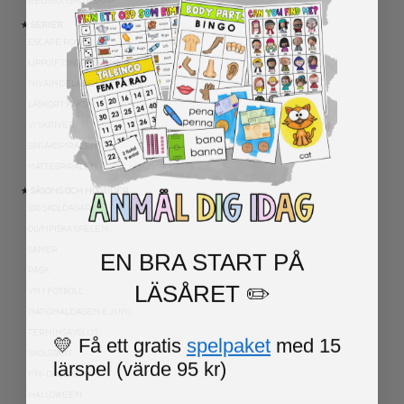
RELIGIONSKUNSKAP
★ SERIER
ESCAPE ROOMS
UPPGIFTSKORT SVENSKA
NIVÅINDELADE LÄSTEXTER
LÄSKORT FAKTA
VI SKRIVER
SPRÅKSPIRALEN
MATTESPIRALEN
★ SÄSONG OCH HÖGTIDER
100 SKOLDAGAR
OLYMPISKA SPELEN
EN BRA START PÅ
SAMER
PÅSK
LÄSÅRET ✏️
VM I FOTBOLL
NATIONALDAGEN 6 JUNI
TERMINSAVSLUT
💛 Få ett gratis
spelpaket
med 15
SKOLSTART
lärspel (värde 95 kr)
FN-DAGEN
HALLOWEEN