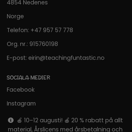
4854 Nedenes
Norge
Telefon:
+47 957 57 778
Org. nr.: 915760198
E-post:
eirin@teachingfuntastic.no
SOCIALA MEDIER
Facebook
Instagram
Pinterest
🍎 10–12 augusti! 🍎 20 % rabatt på allt
material, Årslicens med årsbetalning och
SnapChat