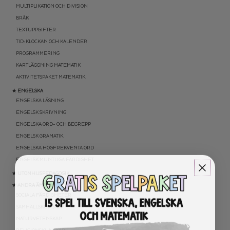
MULTIPLIKATION OCH DIVISION
BRÅK
TEXTUPPGIFTER
TID: KLOCKAN OCH KALENDER
PROGRAMMERING
KARTLÄGGNING MATEMATIK
AKTIVITETSPAKET MATEMATIK
★ ENGELSKA
ENGELSKA LÄSNING
ENGELSK SKRIVNING
ENGELSKA ORD- OCH BEGREPP
ENGELSK GRAMATIK
ENGELSKA HÖGFREKVENTA ORD
ENGELSK MUNTLIGA FÄRDIGHET
★ UTOMHUSPEDAGOGIK
★ ANDRA ÄMNEN
SOCIALA FÄRDIGHETER
SAMHÄLLSKUNSKAP
NATURVETENSKAP