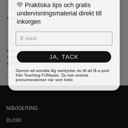
💛 Praktiska tips och gratis
JUL
undervisningsmaterial direkt till
NYÅR
inkorgen
★ LÄRARVERKTYG
KLASSRUMSDEKORATION
KLASSRUMSLEDARSKAP
Email
KLASSRUMSORGANISATION
LÄRARKALENDER
★ SPEL
JA, TACK
★ GRATIS
★ LICENSER
Genom att anmäla dig samtycker du till att få e-post
från Teaching FUNtastic. Du kan avsluta
prenumerationen när som helst.
NAVIGERING
Butikk