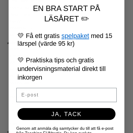
UPPGIFTSKORT SVENSKA
EN BRA START PÅ
NIVÅINDELADE LÄSTEXTER
LÄSKORT FAKTA
LÄSÅRET ✏️
VI SKRIVER
SPRÅKSPIRALEN
💛 Få ett gratis
spelpaket
med 15
MATTESPIRALEN
lärspel (värde 95 kr)
★ SÄSONG OCH HÖGTIDER
100 SKOLDAGAR
OLYMPISKA SPELEN
💛 Praktiska tips och gratis
SAMER
undervisningsmaterial direkt till
PÅSK
inkorgen
VM I FOTBOLL
NATIONALDAGEN 6 JUNI
Email
TERMINSAVSLUT
SKOLSTART
FN-DAGEN
HALLOWEEN
JA, TACK
JUL
NYÅR
Genom att anmäla dig samtycker du till att få e-post
★ LÄRARVERKTYG
från Teaching FUNtastic. Du kan avsluta