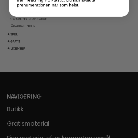
prenumerationen när som helst.
KLASSRUMSDEKORATION
KLASSRUMSLEDARSKAP
KLASSRUMSORGANISATION
LÄRARKALENDER
★ SPEL
★ GRATIS
★ LICENSER
NAVIGERING
Butikk
Gratismaterial