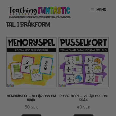
Hoppa
Gå
MENY
till
till
navigering
innehåll
TAL I BRÅKFORM
INFO
EXPANDERA
UNDERMENY
MITT KONTO
GRATISMATERIAL
EXPANDERA
UNDERMENY
BUTIK
LICENSER
EXPANDERA
UNDERMENY
TYPSNITT
MEMORYSPEL – VI LÄR OSS OM
PUSSELKORT – VI LÄR OSS OM
BRÅK
BRÅK
TIPSHÖRNAN
50
SEK
40
SEK