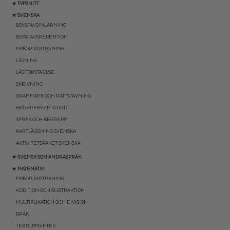
★ TYPSNITT
★ SVENSKA
BOKSTAVSINLÄRNING
BOKSTAVSREPETITION
NYBÖRJARTRÄNING
LÄSNING
LÄSFÖRSTÅELSE
SKRIVNING
GRAMMATIK OCH RÄTTSTAVNING
HÖGFREKVENTA ORD
SPRÅK OCH BEGREPP
KARTLÄGGNING SVENSKA
AKTIVITETSPAKET SVENSKA
★ SVENSK SOM ANDRASPRÅK
★ MATEMATIK
NYBÖRJARTRÄNING
ADDITION OCH SUBTRAKTION
MULTIPLIKATION OCH DIVISION
BRÅK
TEXTUPPGIFTER