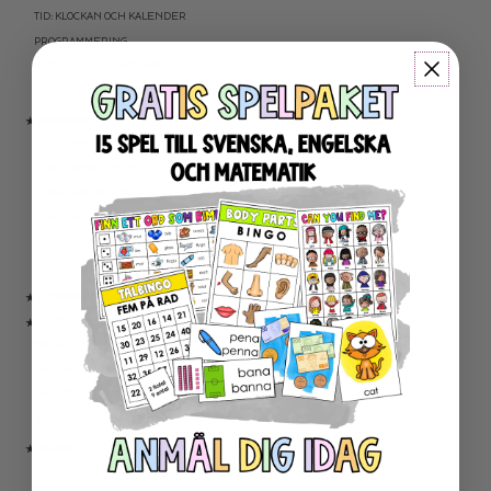
TID: KLOCKAN OCH KALENDER
PROGRAMMERING
KARTLÄGGNING MATEMATIK
AKTIVITETSPAKET MATEMATIK
★ ENGELSKA
ENGELSKA LÄSNING
ENGELSK SKRIVNING
ENGELSKA ORD- OCH BEGREPP
ENGELSK GRAMATIK
ENGELSKA HÖGFREKVENTA ORD
ENGELSK MUNTLIGA FÄRDIGHET
★ UTOMHUSPEDAGOGIK
★ ANDRA ÄMNEN
SOCIALA FÄRDIGHETER
SAMHÄLLSKUNSKAP
NATURVETENSKAP
RELIGIONSKUNSKAP
★ SERIER
ESCAPE ROOMS