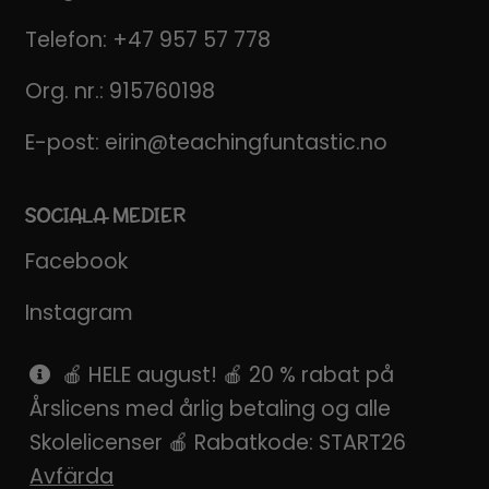
Telefon:
+47 957 57 778
Org. nr.: 915760198
E-post:
eirin@teachingfuntastic.no
SOCIALA MEDIER
Facebook
Instagram
Pinterest
🍎 HELE august! 🍎 20 % rabat på
Årslicens med årlig betaling og alle
SnapChat
Skolelicenser 🍎 Rabatkode: START26
Avfärda