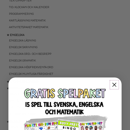
TEXTUPPGIFTER
TID: KLOCKAN OCH KALENDER
PROGRAMMERING
KARTLÄGGNING MATEMATIK
AKTIVITETSPAKET MATEMATIK
★ ENGELSKA
ENGELSKA LÄSNING
ENGELSK SKRIVNING
ENGELSKA ORD- OCH BEGREPP
ENGELSK GRAMATIK
ENGELSKA HÖGFREKVENTA ORD
ENGELSK MUNTLIGA FÄRDIGHET
★ UTOMHUSPEDAGOGIK
★ ANDRA ÄMNEN
SOCIALA FÄRDIGHETER
SAMHÄLLSKUNSKAP
NATURVETENSKAP
RELIGIONSKUNSKAP
★ SERIER
ESCAPE ROOMS