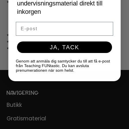
undervisningsmaterial direkt till
★ LÄRARVERKTYG
KLASSRUMSDEKORATION
inkorgen
KLASSRUMSLEDARSKAP
KLASSRUMSORGANISATION
Email
LÄRARKALENDER
★ SPEL
★ GRATIS
JA, TACK
★ LICENSER
Genom att anmäla dig samtycker du till att få e-post
från Teaching FUNtastic. Du kan avsluta
prenumerationen när som helst.
NAVIGERING
Butikk
Gratismaterial