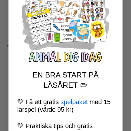
UPPGIFTSKORT SVENSKA
NIVÅINDELADE LÄSTEXTER
LÄSKORT FAKTA
VI SKRIVER
SPRÅKSPIRALEN
MATTESPIRALEN
★ SÄSONG OCH HÖGTIDER
100 SKOLDAGAR
OLYMPISKA SPELEN
SAMER
PÅSK
EN BRA START PÅ
VM I FOTBOLL
LÄSÅRET ✏️
NATIONALDAGEN 6 JUNI
TERMINSAVSLUT
SKOLSTART
💛 Få ett gratis
spelpaket
med 15
FN-DAGEN
lärspel (värde 95 kr)
HALLOWEEN
JUL
💛 Praktiska tips och gratis
NYÅR