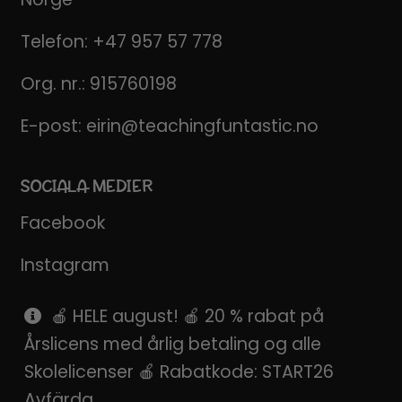
Telefon:
+47 957 57 778
Org. nr.: 915760198
E-post:
eirin@teachingfuntastic.no
SOCIALA MEDIER
Facebook
Instagram
Pinterest
🍎 HELE august! 🍎 20 % rabat på
Årslicens med årlig betaling og alle
SnapChat
Skolelicenser 🍎 Rabatkode: START26
Avfärda