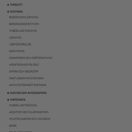
★ TYPSNITT
★ SVENSKA
BOKSTAVSINLÄRNING
BOKSTAVSREPETITION
NYBÖRJARTRÄNING
LÄSNING
LÄSFÖRSTÅELSE
SKRIVNING
GRAMMATIK OCH RÄTTSTAVNING
HÖGFREKVENTA ORD
SPRÅK OCH BEGREPP
KARTLÄGGNING SVENSKA
AKTIVITETSPAKET SVENSKA
★ SVENSK SOM ANDRASPRÅK
★ MATEMATIK
NYBÖRJARTRÄNING
ADDITION OCH SUBTRAKTION
MULTIPLIKATION OCH DIVISION
BRÅK