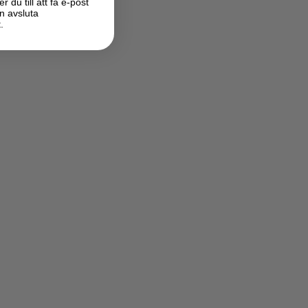
du till att få e-post
n avsluta
.