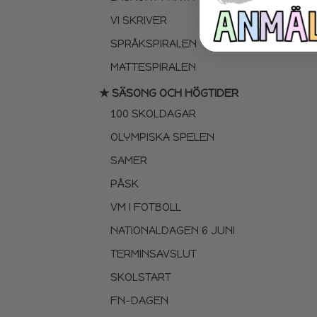
VI SKRIVER
SPRÅKSPIRALEN
MATTESPIRALEN
★ SÄSONG OCH HÖGTIDER
100 SKOLDAGAR
OLYMPISKA SPELEN
SAMER
PÅSK
VM I FOTBOLL
NATIONALDAGEN 6 JUNI
TERMINSAVSLUT
SKOLSTART
FN-DAGEN