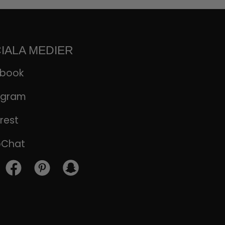
IALA MEDIER
ebook
agram
rest
pChat