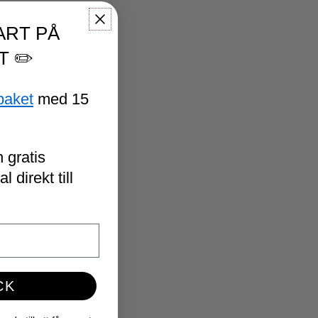
ART PÅ
T ✏️
paket
med 15
 gratis
 direkt till
CK