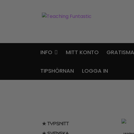
Hoppa
Gå
till
till
navigering
innehåll
INFO
MITT KONTO
GRATISMA
TIPSHÖRNAN
LOGGA IN
★ TYPSNITT
★ SVENSKA