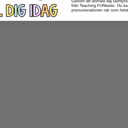
Genom att anmäla dig samtycker 
från Teaching FUNtastic. Du ka
prenumerationen när som helst