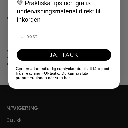
💛 Praktiska tips och gratis
JUL
undervisningsmaterial direkt till
NYÅR
inkorgen
★ LÄRARVERKTYG
KLASSRUMSDEKORATION
KLASSRUMSLEDARSKAP
Email
KLASSRUMSORGANISATION
LÄRARKALENDER
★ SPEL
JA, TACK
★ GRATIS
★ LICENSER
Genom att anmäla dig samtycker du till att få e-post
från Teaching FUNtastic. Du kan avsluta
prenumerationen när som helst.
NAVIGERING
Butikk