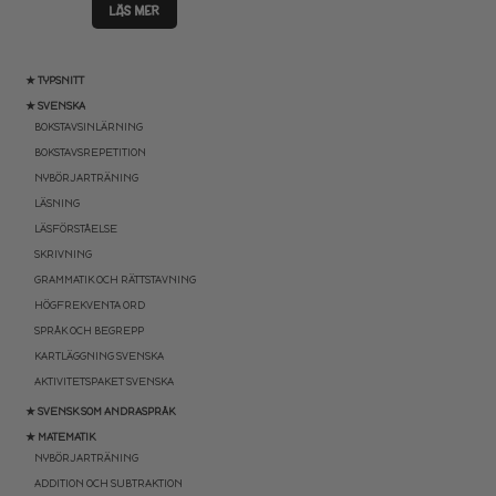
LÄS MER
★ TYPSNITT
★ SVENSKA
BOKSTAVSINLÄRNING
BOKSTAVSREPETITION
NYBÖRJARTRÄNING
LÄSNING
LÄSFÖRSTÅELSE
SKRIVNING
GRAMMATIK OCH RÄTTSTAVNING
HÖGFREKVENTA ORD
SPRÅK OCH BEGREPP
KARTLÄGGNING SVENSKA
AKTIVITETSPAKET SVENSKA
★ SVENSK SOM ANDRASPRÅK
★ MATEMATIK
NYBÖRJARTRÄNING
ADDITION OCH SUBTRAKTION