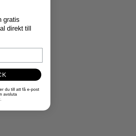
 gratis
 direkt till
CK
du till att få e-post
n avsluta
.