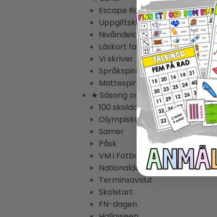
Escape Rooms
Uppgiftskort Svenska
Nivåindelade Lästexter
Läskort fakta
Vi skriver
Språkspiralen
Mattespiralen
★ Säsong och högtider
100 skoldagar
Olympiska Spelen
Samer
Påsk
VM i Fotboll
Nationaldagen 6 juni
Terminsavslut
Skolstart
FN-dagen
Halloween