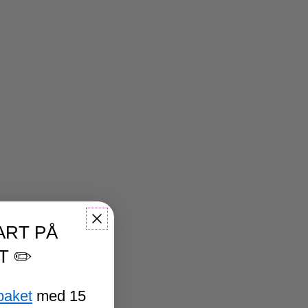
ART PÅ
T ✏️
paket
med 15