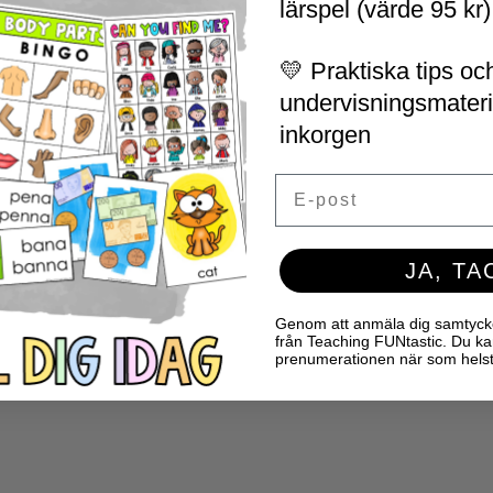
lärspel (värde 95 kr)
💛 Praktiska tips och
undervisningsmaterial
inkorgen
Email
JA, TA
Genom att anmäla dig samtycker 
från Teaching FUNtastic. Du ka
prenumerationen när som helst