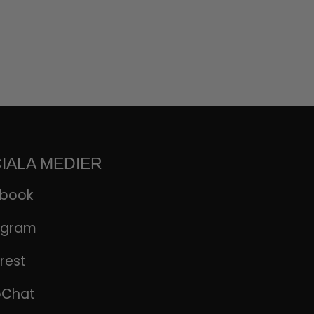
IALA MEDIER
ebook
agram
rest
pChat