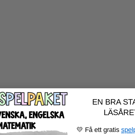
EN BRA ST
LÄSÅRE
💛 Få ett gratis
spel