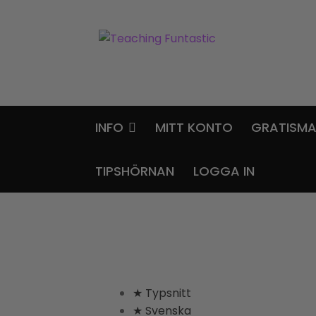
Hoppa
Gå
till
till
navigering
innehåll
INFO
MITT KONTO
GRATISMA
TIPSHÖRNAN
LOGGA IN
★ Typsnitt
★ Svenska