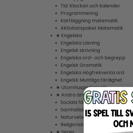
Tid: Klockan och kalender
Programmering
Kartläggning matematik
Aktivitetspaket Matematik
★ Engelska
Engelska Läsning
Engelsk skrivning
Engelska ord- och begrepp
Engelsk Gramatik
Engelska Högfrekventa ord
Engelsk Muntliga färdighet
★ Utomhuspedagogik
★ Andra ämnen
Sociala färdigheter
Samhällskunskap
Naturvetenskap
Religionskunskap
★ Serier