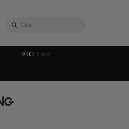
Produktsökning
0
SEK
0 varor
NG