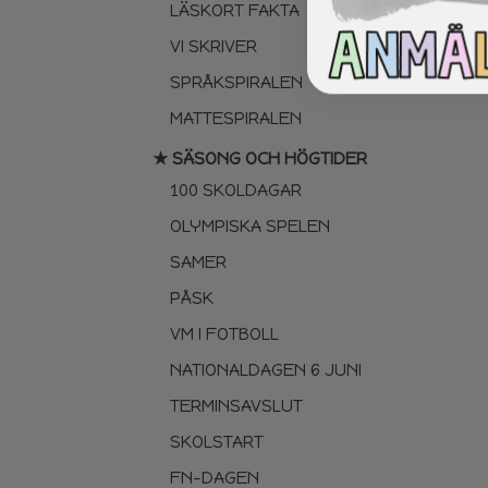
LÄSKORT FAKTA
VI SKRIVER
SPRÅKSPIRALEN
MATTESPIRALEN
★ SÄSONG OCH HÖGTIDER
100 SKOLDAGAR
OLYMPISKA SPELEN
SAMER
PÅSK
VM I FOTBOLL
NATIONALDAGEN 6 JUNI
TERMINSAVSLUT
SKOLSTART
FN-DAGEN