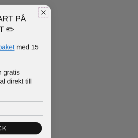
ART PÅ
T ✏️
paket
med 15
 gratis
 direkt till
CK