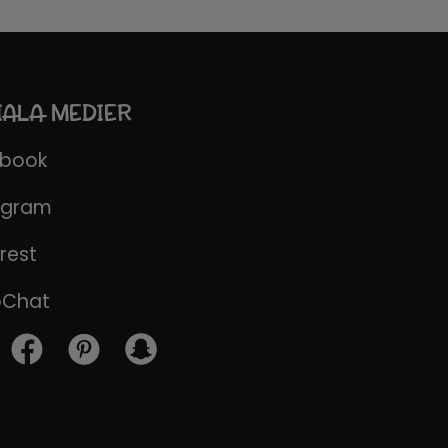
IALA MEDIER
ebook
agram
rest
pChat