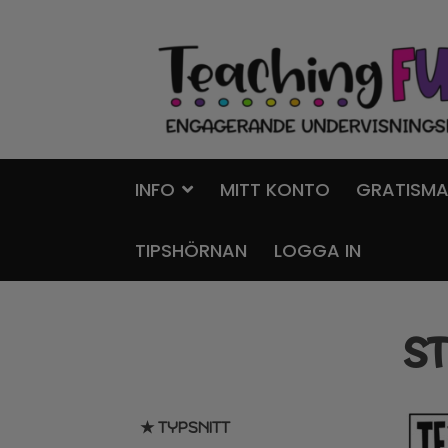
Hoppa
Gå
till
till
navigering
innehåll
INFO
MITT KONTO
GRATISMA
TIPSHÖRNAN
LOGGA IN
S
★ TYPSNITT