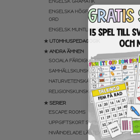
ENGELSK GRAMATIK
ENGELSKA HÖGFREKVENTA
ORD
ENGELSK MUNTLIGA FÄRDIGHET
★ UTOMHUSPEDAGOGIK
★ ANDRA ÄMNEN
SOCIALA FÄRDIGHETER
SAMHÄLLSKUNSKAP
NATURVETENSKAP
RELIGIONSKUNSKAP
★ SERIER
ESCAPE ROOMS
UPPGIFTSKORT SVENSKA
NIVÅINDELADE LÄSTEXTER