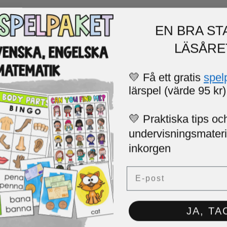
EN BRA ST
LÄSÅRE
💛 Få ett gratis
spel
lärspel (värde 95 kr)
💛 Praktiska tips och
undervisningsmaterial
inkorgen
Email
JA, TA