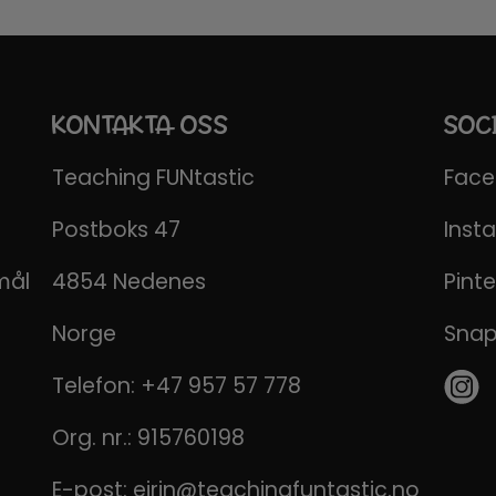
KONTAKTA OSS
SOC
Teaching FUNtastic
Fac
Postboks 47
Inst
mål
4854 Nedenes
Pinte
Norge
Sna
Telefon:
+47 957 57 778
Org. nr.: 915760198
E-post:
eirin@teachingfuntastic.no