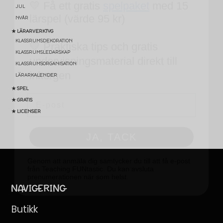
💛 Praktiska tips och gratis
JUL
undervisningsmaterial direkt till
NYÅR
inkorgen
★ LÄRARVERKTYG
KLASSRUMSDEKORATION
KLASSRUMSLEDARSKAP
Email
KLASSRUMSORGANISATION
LÄRARKALENDER
★ SPEL
JA, TACK
★ GRATIS
★ LICENSER
Genom att anmäla dig samtycker du till att få e-post
från Teaching FUNtastic. Du kan avsluta
prenumerationen när som helst.
NAVIGERING
Butikk