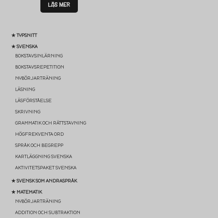
LÄS MER
★ TYPSNITT
★ SVENSKA
BOKSTAVSINLÄRNING
BOKSTAVSREPETITION
NYBÖRJARTRÄNING
LÄSNING
LÄSFÖRSTÅELSE
SKRIVNING
GRAMMATIK OCH RÄTTSTAVNING
HÖGFREKVENTA ORD
SPRÅK OCH BEGREPP
KARTLÄGGNING SVENSKA
AKTIVITETSPAKET SVENSKA
★ SVENSK SOM ANDRASPRÅK
★ MATEMATIK
NYBÖRJARTRÄNING
ADDITION OCH SUBTRAKTION