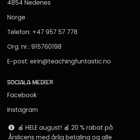
4854 Nedenes
Norge
Telefon:
+47 957 57 778
Org. nr.: 915760198
E-post:
eirin@teachingfuntastic.no
SOCIALA MEDIER
Facebook
Instagram
Pinterest
🍎 HELE august! 🍎 20 % rabat på
Årslicens med årlig betaling og alle
SnapChat