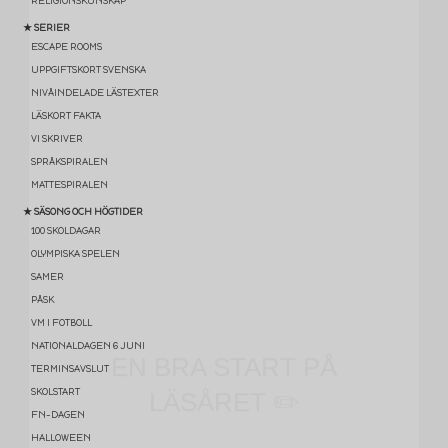
RELIGIONSKUNSKAP
★ SERIER
ESCAPE ROOMS
UPPGIFTSKORT SVENSKA
NIVÅINDELADE LÄSTEXTER
LÄSKORT FAKTA
VI SKRIVER
SPRÅKSPIRALEN
MATTESPIRALEN
★ SÄSONG OCH HÖGTIDER
100 SKOLDAGAR
OLYMPISKA SPELEN
EN BRA START PÅ
SAMER
PÅSK
LÄSÅRET ✏️
VM I FOTBOLL
NATIONALDAGEN 6 JUNI
TERMINSAVSLUT
💛 Få ett gratis
spelpaket
med 15
SKOLSTART
lärspel (värde 95 kr)
FN-DAGEN
HALLOWEEN