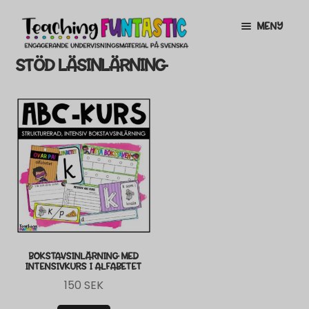
Hoppa
Gå
MENY
till
till
navigering
innehåll
STÖD LÄSINLÄRNING
INFO
EXPANDERA
UNDERMENY
MITT KONTO
GRATISMATERIAL
EXPANDERA
UNDERMENY
BUTIK
LICENSER
EXPANDERA
UNDERMENY
TYPSNITT
BOKSTAVSINLÄRNING MED
INTENSIVKURS I ALFABETET
TIPSHÖRNAN
150
SEK