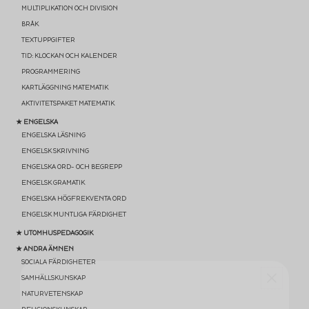
MULTIPLIKATION OCH DIVISION
BRÅK
TEXTUPPGIFTER
TID: KLOCKAN OCH KALENDER
PROGRAMMERING
KARTLÄGGNING MATEMATIK
AKTIVITETSPAKET MATEMATIK
★ ENGELSKA
ENGELSKA LÄSNING
ENGELSK SKRIVNING
ENGELSKA ORD- OCH BEGREPP
ENGELSK GRAMATIK
ENGELSKA HÖGFREKVENTA ORD
ENGELSK MUNTLIGA FÄRDIGHET
★ UTOMHUSPEDAGOGIK
★ ANDRA ÄMNEN
SOCIALA FÄRDIGHETER
SAMHÄLLSKUNSKAP
NATURVETENSKAP