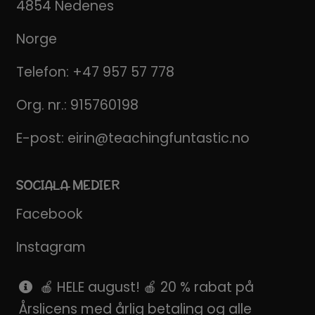
4854 Nedenes
Norge
Telefon:
+47 957 57 778
Org. nr.: 915760198
E-post:
eirin@teachingfuntastic.no
SOCIALA MEDIER
Facebook
Instagram
Pinterest
🍎 HELE august! 🍎 20 % rabat på
Årslicens med årlig betaling og alle
SnapChat