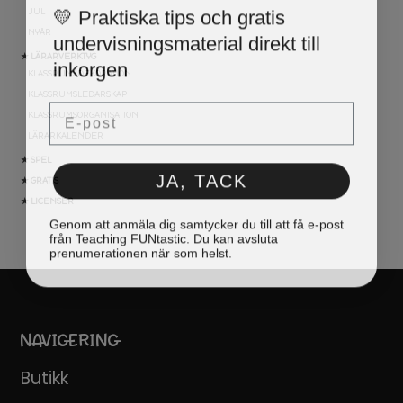
💛 Praktiska tips och gratis
JUL
undervisningsmaterial direkt till
NYÅR
inkorgen
★ LÄRARVERKTYG
KLASSRUMSDEKORATION
KLASSRUMSLEDARSKAP
Email
KLASSRUMSORGANISATION
LÄRARKALENDER
★ SPEL
JA, TACK
★ GRATIS
★ LICENSER
Genom att anmäla dig samtycker du till att få e-post
från Teaching FUNtastic. Du kan avsluta
prenumerationen när som helst.
NAVIGERING
Butikk