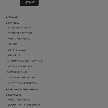
LÄS MER
★ TYPSNITT
★ SVENSKA
BOKSTAVSINLÄRNING
BOKSTAVSREPETITION
NYBÖRJARTRÄNING
LÄSNING
LÄSFÖRSTÅELSE
SKRIVNING
GRAMMATIK OCH RÄTTSTAVNING
HÖGFREKVENTA ORD
SPRÅK OCH BEGREPP
KARTLÄGGNING SVENSKA
AKTIVITETSPAKET SVENSKA
★ SVENSK SOM ANDRASPRÅK
★ MATEMATIK
NYBÖRJARTRÄNING
ADDITION OCH SUBTRAKTION