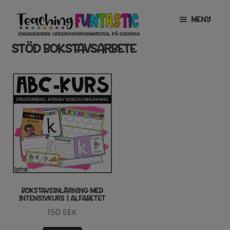
Hoppa
Gå
MENY
till
till
navigering
innehåll
STÖD BOKSTAVSARBETE
INFO
EXPANDERA
UNDERMENY
MITT KONTO
GRATISMATERIAL
EXPANDERA
UNDERMENY
BUTIK
LICENSER
EXPANDERA
UNDERMENY
TYPSNITT
BOKSTAVSINLÄRNING MED
INTENSIVKURS I ALFABETET
TIPSHÖRNAN
150
SEK