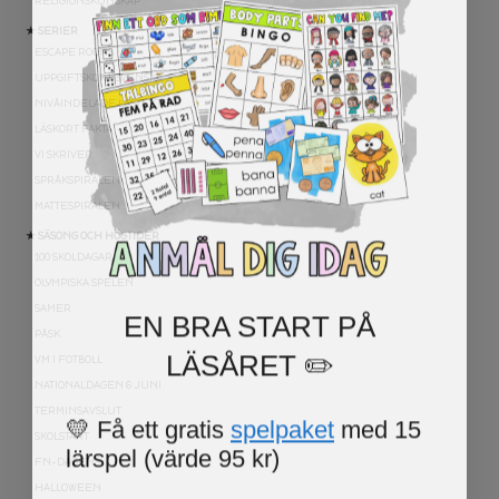
RELIGIONSKUNSKAP
★ SERIER
ESCAPE ROOMS
UPPGIFTSKORT SVENSKA
NIVÅINDELADE LÄSTEXTER
LÄSKORT FAKTA
VI SKRIVER
SPRÅKSPIRALEN
MATTESPIRALEN
★ SÄSONG OCH HÖGTIDER
100 SKOLDAGAR
OLYMPISKA SPELEN
EN BRA START PÅ
SAMER
PÅSK
LÄSÅRET ✏️
VM I FOTBOLL
NATIONALDAGEN 6 JUNI
TERMINSAVSLUT
💛 Få ett gratis
spelpaket
med 15
SKOLSTART
lärspel (värde 95 kr)
FN-DAGEN
HALLOWEEN