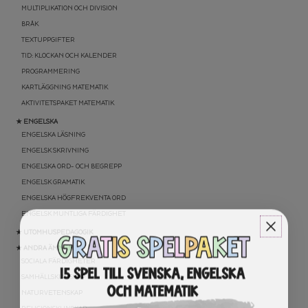
MULTIPLIKATION OCH DIVISION
BRÅK
TEXTUPPGIFTER
TID: KLOCKAN OCH KALENDER
PROGRAMMERING
KARTLÄGGNING MATEMATIK
AKTIVITETSPAKET MATEMATIK
★ ENGELSKA
ENGELSKA LÄSNING
ENGELSK SKRIVNING
ENGELSKA ORD- OCH BEGREPP
ENGELSK GRAMATIK
ENGELSKA HÖGFREKVENTA ORD
ENGELSK MUNTLIGA FÄRDIGHET
★ UTOMHUSPEDAGOGIK
★ ANDRA ÄMNEN
SOCIALA FÄRDIGHETER
SAMHÄLLSKUNSKAP
NATURVETENSKAP