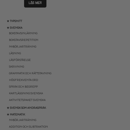
LÄS MER
★ TYPSNITT
★ SVENSKA
BOKSTAVSINLÄRNING
BOKSTAVSREPETITION
NYBÖRJARTRÄNING
LÄSNING
LÄSFÖRSTÅELSE
SKRIVNING
GRAMMATIK OCH RÄTTSTAVNING
HÖGFREKVENTA ORD
SPRÅK OCH BEGREPP
KARTLÄGGNING SVENSKA
AKTIVITETSPAKET SVENSKA
★ SVENSK SOM ANDRASPRÅK
★ MATEMATIK
NYBÖRJARTRÄNING
ADDITION OCH SUBTRAKTION