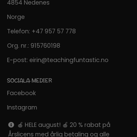
4854 Nedenes
Norge
Telefon:
+47 957 57 778
Org. nr.: 915760198
E-post:
eirin@teachingfuntastic.no
SOCIALA MEDIER
Facebook
Instagram
Pinterest
🍎 HELE august! 🍎 20 % rabat på
Årslicens med årlig betaling og alle
SnapChat