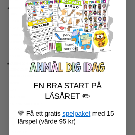
RELIGIONSKUNSKAP
★ SERIER
ESCAPE ROOMS
UPPGIFTSKORT SVENSKA
NIVÅINDELADE LÄSTEXTER
LÄSKORT FAKTA
VI SKRIVER
SPRÅKSPIRALEN
MATTESPIRALEN
★ SÄSONG OCH HÖGTIDER
100 SKOLDAGAR
OLYMPISKA SPELEN
EN BRA START PÅ
SAMER
PÅSK
LÄSÅRET ✏️
VM I FOTBOLL
NATIONALDAGEN 6 JUNI
TERMINSAVSLUT
💛 Få ett gratis
spelpaket
med 15
SKOLSTART
lärspel (värde 95 kr)
FN-DAGEN
HALLOWEEN