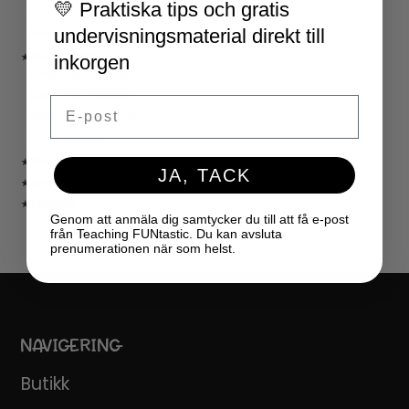
💛 Praktiska tips och gratis
JUL
undervisningsmaterial direkt till
NYÅR
inkorgen
★ LÄRARVERKTYG
KLASSRUMSDEKORATION
KLASSRUMSLEDARSKAP
Email
KLASSRUMSORGANISATION
LÄRARKALENDER
★ SPEL
JA, TACK
★ GRATIS
★ LICENSER
Genom att anmäla dig samtycker du till att få e-post
från Teaching FUNtastic. Du kan avsluta
prenumerationen när som helst.
NAVIGERING
Butikk