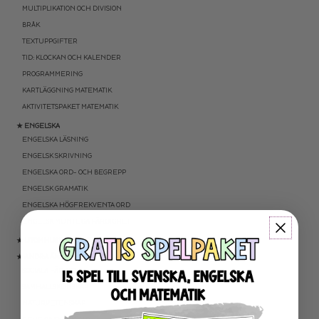
MULTIPLIKATION OCH DIVISION
BRÅK
TEXTUPPGIFTER
TID: KLOCKAN OCH KALENDER
PROGRAMMERING
KARTLÄGGNING MATEMATIK
AKTIVITETSPAKET MATEMATIK
★ ENGELSKA
ENGELSKA LÄSNING
ENGELSK SKRIVNING
ENGELSKA ORD- OCH BEGREPP
ENGELSK GRAMATIK
ENGELSKA HÖGFREKVENTA ORD
ENGELSK MUNTLIGA FÄRDIGHET
★ UTOMHUSPEDAGOGIK
★ ANDRA ÄMNEN
SOCIALA FÄRDIGHETER
SAMHÄLLSKUNSKAP
NATURVETENSKAP