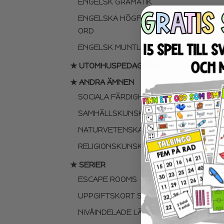
ENGELSK GRAMATIK
ENGELSKA HÖGFREKVENTA
ORD
ENGELSK MUNTLIGA FÄRDIGHET
★ UTOMHUSPEDAGOGIK
★ ANDRA ÄMNEN
SOCIALA FÄRDIGHETER
SAMHÄLLSKUNSKAP
NATURVETENSKAP
RELIGIONSKUNSKAP
★ SERIER
ESCAPE ROOMS
UPPGIFTSKORT SVENSKA
NIVÅINDELADE LÄSTEXTER