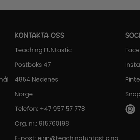
KONTAKTA OSS
SOC
Teaching FUNtastic
Fac
Postboks 47
Inst
mål
4854 Nedenes
Pinte
Norge
Sna
Telefon:
+47 957 57 778
Org. nr.: 915760198
E-post:
eirin@teachingfuntastic.no