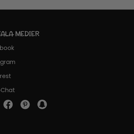
IALA MEDIER
ebook
agram
rest
pChat