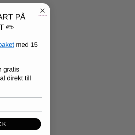
ART PÅ
T ✏️
paket
med 15
 gratis
 direkt till
CK