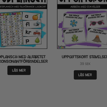
DPLANSCH MED ALFABETET
UPPGIFTSKORT STAVELSE
KONSONANTFÖRBINDELSER
39
SEK
LÄS MER
LÄS MER