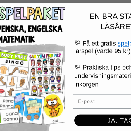
EN BRA ST
LÄSÅRE
💛 Få ett gratis
spel
lärspel (värde 95 kr)
💛 Praktiska tips och
undervisningsmaterial
inkorgen
Email
JA, TA