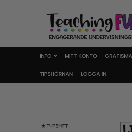
Hoppa
Gå
till
till
navigering
innehåll
INFO
MITT KONTO
GRATISMA
TIPSHÖRNAN
LOGGA IN
★ TYPSNITT