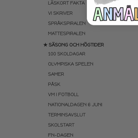
LÄSKORT FAKTA
VI SKRIVER
SPRÅKSPIRALEN
MATTESPIRALEN
★ SÄSONG OCH HÖGTIDER
100 SKOLDAGAR
OLYMPISKA SPELEN
SAMER
PÅSK
VM I FOTBOLL
NATIONALDAGEN 6 JUNI
TERMINSAVSLUT
SKOLSTART
FN-DAGEN