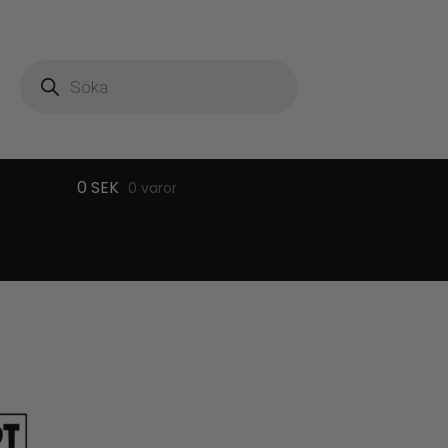
Produktsökning
0
SEK
0 varor