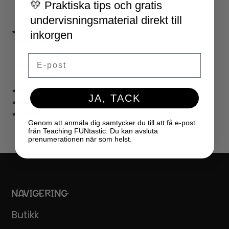
💛 Praktiska tips och gratis
JUL
undervisningsmaterial direkt till
NYÅR
inkorgen
★ LÄRARVERKTYG
KLASSRUMSDEKORATION
KLASSRUMSLEDARSKAP
Email
KLASSRUMSORGANISATION
LÄRARKALENDER
★ SPEL
JA, TACK
★ GRATIS
★ LICENSER
Genom att anmäla dig samtycker du till att få e-post
från Teaching FUNtastic. Du kan avsluta
prenumerationen när som helst.
NAVIGERING
Butikk