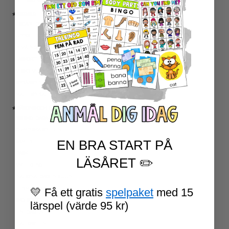
RELIGIONSKUNSKAP
★ SERIER
ESCAPE ROOMS
UPPGIFTSKORT SVENSKA
NIVÅINDELADE LÄSTEXTER
LÄSKORT FAKTA
VI SKRIVER
SPRÅKSPIRALEN
MATTESPIRALEN
★ SÄSONG OCH HÖGTIDER
100 SKOLDAGAR
OLYMPISKA SPELEN
EN BRA START PÅ
SAMER
PÅSK
LÄSÅRET ✏️
VM I FOTBOLL
NATIONALDAGEN 6 JUNI
TERMINSAVSLUT
💛 Få ett gratis
spelpaket
med 15
SKOLSTART
lärspel (värde 95 kr)
FN-DAGEN
HALLOWEEN