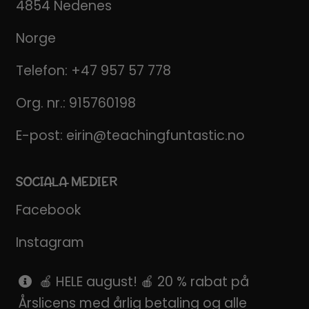
4854 Nedenes
Norge
Telefon:
+47 957 57 778
Org. nr.: 915760198
E-post:
eirin@teachingfuntastic.no
SOCIALA MEDIER
Facebook
Instagram
Pinterest
🍎 HELE august! 🍎 20 % rabat på
Årslicens med årlig betaling og alle
SnapChat