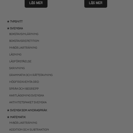
LÄS MER
LÄS MER
★ TYPSNITT
★ SVENSKA
BOKSTAVSINLÄRNING
BOKSTAVSREPETITION
NYBÖRJARTRÄNING
LÄSNING
LÄSFÖRSTÅELSE
SKRIVNING
GRAMMATIK OCH RÄTTSTAVNING
HÖGFREKVENTA ORD
SPRÅK OCH BEGREPP
KARTLÄGGNING SVENSKA
AKTIVITETSPAKET SVENSKA
★ SVENSK SOM ANDRASPRÅK
★ MATEMATIK
NYBÖRJARTRÄNING
ADDITION OCH SUBTRAKTION