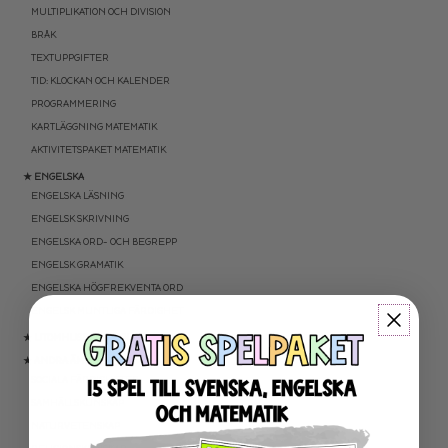
MULTIPLIKATION OCH DIVISION
BRÅK
TEXTUPPGIFTER
TID: KLOCKAN OCH KALENDER
PROGRAMMERING
KARTLÄGGNING MATEMATIK
AKTIVITETSPAKET MATEMATIK
★ ENGELSKA
ENGELSKA LÄSNING
ENGELSK SKRIVNING
ENGELSKA ORD- OCH BEGREPP
ENGELSK GRAMATIK
ENGELSKA HÖGFREKVENTA ORD
ENGELSK MUNTLIGA FÄRDIGHET
★ UTOMHUSPEDAGOGIK
★ ANDRA ÄMNEN
SOCIALA FÄRDIGHETER
SAMHÄLLSKUNSKAP
NATURVETENSKAP