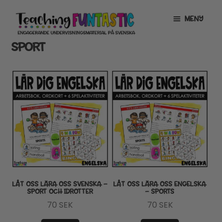
Hoppa
Gå
MENY
till
till
navigering
innehåll
SPORT
INFO
EXPANDERA
UNDERMENY
MITT KONTO
GRATISMATERIAL
EXPANDERA
UNDERMENY
BUTIK
LICENSER
EXPANDERA
UNDERMENY
TYPSNITT
LÅT OSS LÄRA OSS SVENSKA –
LÅT OSS LÄRA OSS ENGELSKA
SPORT OCH IDROTTER
– SPORTS
TIPSHÖRNAN
70
SEK
70
SEK