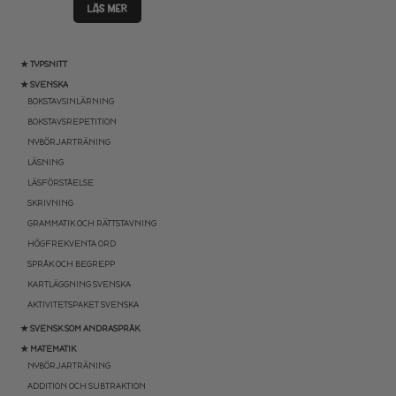
LÄS MER
★ TYPSNITT
★ SVENSKA
BOKSTAVSINLÄRNING
BOKSTAVSREPETITION
NYBÖRJARTRÄNING
LÄSNING
LÄSFÖRSTÅELSE
SKRIVNING
GRAMMATIK OCH RÄTTSTAVNING
HÖGFREKVENTA ORD
SPRÅK OCH BEGREPP
KARTLÄGGNING SVENSKA
AKTIVITETSPAKET SVENSKA
★ SVENSK SOM ANDRASPRÅK
★ MATEMATIK
NYBÖRJARTRÄNING
ADDITION OCH SUBTRAKTION