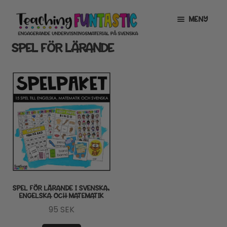
Hoppa
Gå
MENY
till
till
navigering
innehåll
SPEL FÖR LÄRANDE
INFO
EXPANDERA
UNDERMENY
MITT KONTO
GRATISMATERIAL
EXPANDERA
UNDERMENY
BUTIK
LICENSER
EXPANDERA
UNDERMENY
TYPSNITT
SPEL FÖR LÄRANDE I SVENSKA,
ENGELSKA OCH MATEMATIK
TIPSHÖRNAN
95
SEK