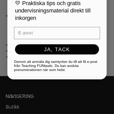
💛 Praktiska tips och gratis
JUL
undervisningsmaterial direkt till
NYÅR
inkorgen
★ LÄRARVERKTYG
KLASSRUMSDEKORATION
KLASSRUMSLEDARSKAP
Email
KLASSRUMSORGANISATION
LÄRARKALENDER
★ SPEL
JA, TACK
★ GRATIS
★ LICENSER
Genom att anmäla dig samtycker du till att få e-post
från Teaching FUNtastic. Du kan avsluta
prenumerationen när som helst.
NAVIGERING
Butikk