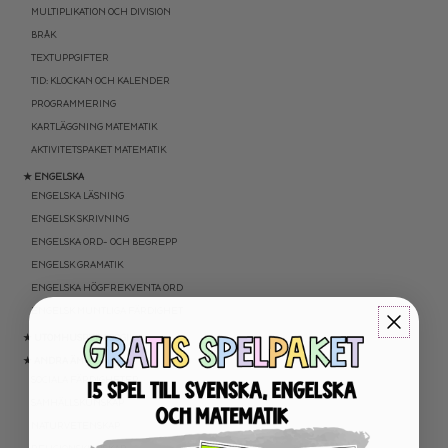
MULTIPLIKATION OCH DIVISION
BRÅK
TEXTUPPGIFTER
TID: KLOCKAN OCH KALENDER
PROGRAMMERING
KARTLÄGGNING MATEMATIK
AKTIVITETSPAKET MATEMATIK
★ ENGELSKA
ENGELSKA LÄSNING
ENGELSK SKRIVNING
ENGELSKA ORD- OCH BEGREPP
ENGELSK GRAMATIK
ENGELSKA HÖGFREKVENTA ORD
ENGELSK MUNTLIGA FÄRDIGHET
★ UTOMHUSPEDAGOGIK
★ ANDRA ÄMNEN
SOCIALA FÄRDIGHETER
SAMHÄLLSKUNSKAP
NATURVETENSKAP