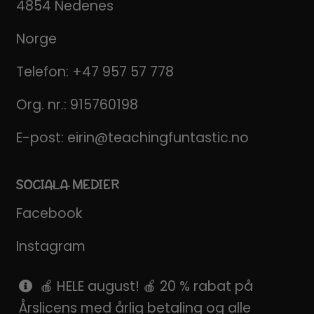
4854 Nedenes
Norge
Telefon:
+47 957 57 778
Org. nr.: 915760198
E-post:
eirin@teachingfuntastic.no
SOCIALA MEDIER
Facebook
Instagram
Pinterest
🍎 HELE august! 🍎 20 % rabat på
Årslicens med årlig betaling og alle
SnapChat