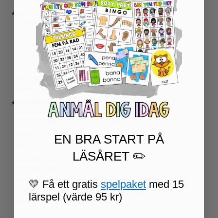
RELIGIONSKUNSKAP
★ SERIER
ESCAPE ROOMS
UPPGIFTSKORT SVENSKA
NIVÅINDELADE LÄSTEXTER
LÄSKORT FAKTA
VI SKRIVER
SPRÅKSPIRALEN
MATTESPIRALEN
★ SÄSONG OCH HÖGTIDER
100 SKOLDAGAR
OLYMPISKA SPELEN
EN BRA START PÅ
SAMER
PÅSK
LÄSÅRET ✏️
VM I FOTBOLL
NATIONALDAGEN 6 JUNI
TERMINSAVSLUT
💛 Få ett gratis
spelpaket
med 15
SKOLSTART
lärspel (värde 95 kr)
FN-DAGEN
HALLOWEEN