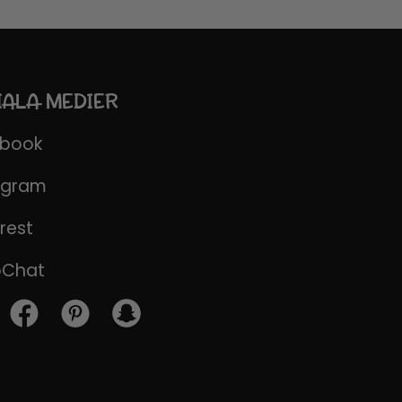
IALA MEDIER
ebook
agram
rest
pChat