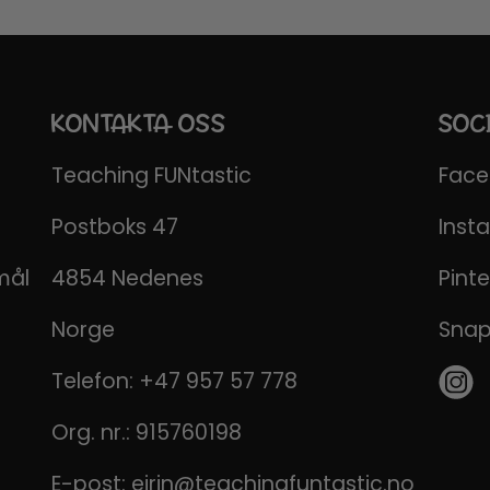
KONTAKTA OSS
SOC
Teaching FUNtastic
Fac
Postboks 47
Inst
mål
4854 Nedenes
Pinte
Norge
Sna
Telefon:
+47 957 57 778
Org. nr.: 915760198
E-post:
eirin@teachingfuntastic.no