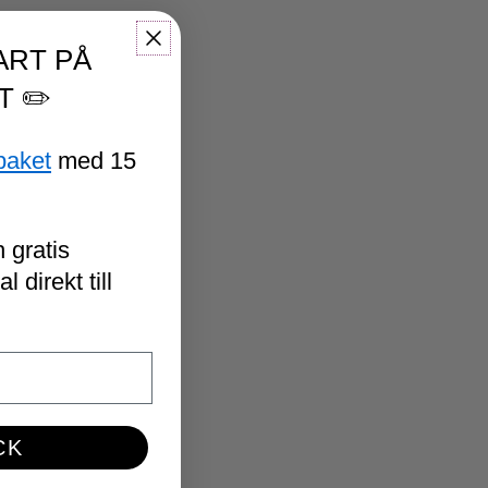
ART PÅ
T ✏️
paket
med 15
 gratis
 direkt till
CK