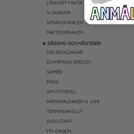
LÄSKORT FAKTA
VI SKRIVER
SPRÅKSPIRALEN
MATTESPIRALEN
★ SÄSONG OCH HÖGTIDER
100 SKOLDAGAR
OLYMPISKA SPELEN
SAMER
PÅSK
VM I FOTBOLL
NATIONALDAGEN 6 JUNI
TERMINSAVSLUT
SKOLSTART
FN-DAGEN