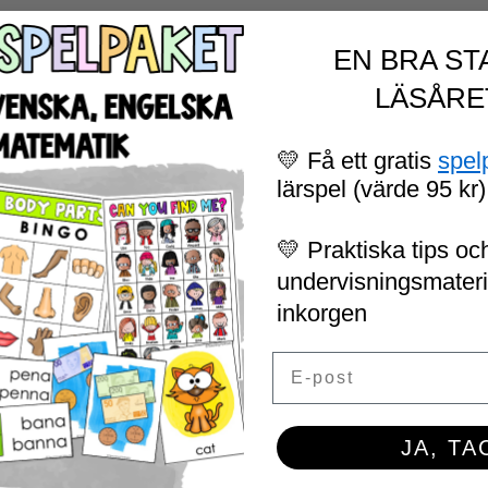
EN BRA ST
LÄSÅRE
💛 Få ett gratis
spel
lärspel (värde 95 kr)
💛 Praktiska tips och
undervisningsmaterial
inkorgen
Email
JA, TA