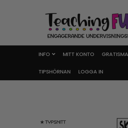
Hoppa
Gå
till
till
navigering
innehåll
INFO
MITT KONTO
GRATISMA
TIPSHÖRNAN
LOGGA IN
★ TYPSNITT