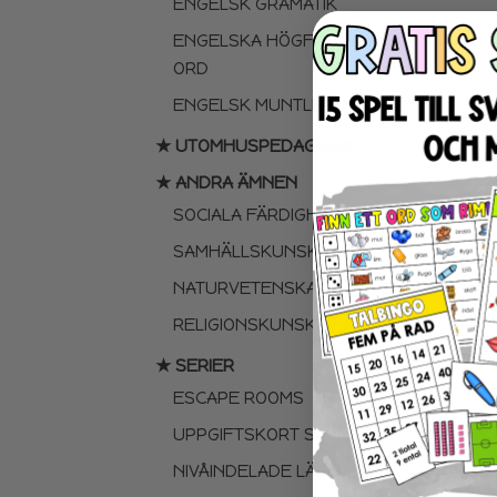
ENGELSK GRAMATIK
ENGELSKA HÖGFREKVENTA
ORD
ENGELSK MUNTLIGA FÄRDIGHET
★ UTOMHUSPEDAGOGIK
★ ANDRA ÄMNEN
SOCIALA FÄRDIGHETER
SAMHÄLLSKUNSKAP
NATURVETENSKAP
RELIGIONSKUNSKAP
★ SERIER
ESCAPE ROOMS
UPPGIFTSKORT SVENSKA
NIVÅINDELADE LÄSTEXTER