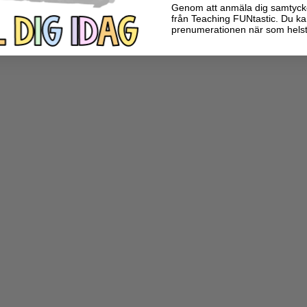
Genom att anmäla dig samtycker 
från Teaching FUNtastic. Du ka
prenumerationen när som helst