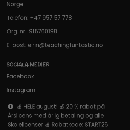
Norge
Telefon:
+47 957 57 778
Org. nr.: 915760198
E-post:
eirin@teachingfuntastic.no
SOCIALA MEDIER
Facebook
Instagram
Pinterest
🍎 HELE august! 🍎 20 % rabat på
Årslicens med årlig betaling og alle
SnapChat
Skolelicenser 🍎 Rabatkode: START26