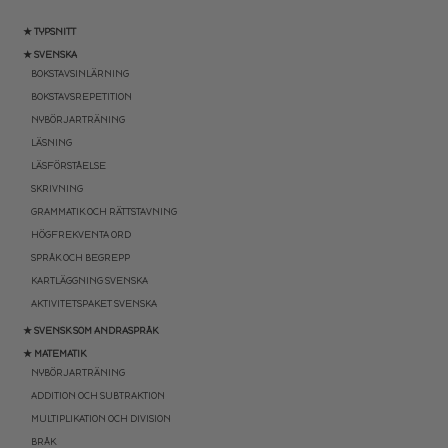
★ TYPSNITT
★ SVENSKA
BOKSTAVSINLÄRNING
BOKSTAVSREPETITION
NYBÖRJARTRÄNING
LÄSNING
LÄSFÖRSTÅELSE
SKRIVNING
GRAMMATIK OCH RÄTTSTAVNING
HÖGFREKVENTA ORD
SPRÅK OCH BEGREPP
KARTLÄGGNING SVENSKA
AKTIVITETSPAKET SVENSKA
★ SVENSK SOM ANDRASPRÅK
★ MATEMATIK
NYBÖRJARTRÄNING
ADDITION OCH SUBTRAKTION
MULTIPLIKATION OCH DIVISION
BRÅK