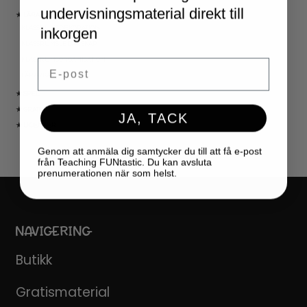
undervisningsmaterial direkt till
★ LÄRARVERKTYG
KLASSRUMSDEKORATION
inkorgen
KLASSRUMSLEDARSKAP
KLASSRUMSORGANISATION
Email
LÄRARKALENDER
★ SPEL
★ GRATIS
JA, TACK
★ LICENSER
Genom att anmäla dig samtycker du till att få e-post
från Teaching FUNtastic. Du kan avsluta
prenumerationen när som helst.
NAVIGERING
Butikk
Gratismaterial