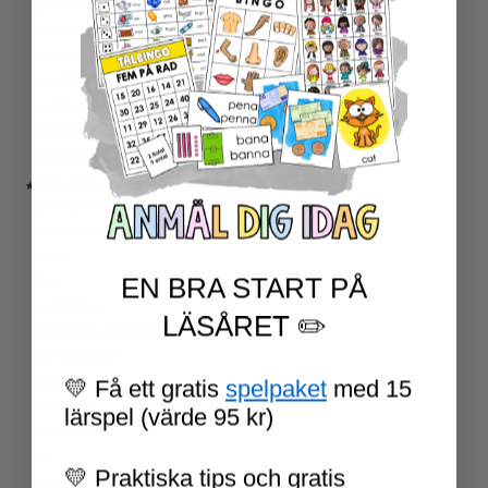
ESCAPE ROOMS
UPPGIFTSKORT SVENSKA
NIVÅINDELADE LÄSTEXTER
LÄSKORT FAKTA
VI SKRIVER
SPRÅKSPIRALEN
MATTESPIRALEN
★ SÄSONG OCH HÖGTIDER
100 SKOLDAGAR
OLYMPISKA SPELEN
SAMER
EN BRA START PÅ
PÅSK
VM I FOTBOLL
LÄSÅRET ✏️
NATIONALDAGEN 6 JUNI
TERMINSAVSLUT
💛 Få ett gratis
spelpaket
med 15
SKOLSTART
FN-DAGEN
lärspel (värde 95 kr)
HALLOWEEN
JUL
💛 Praktiska tips och gratis
NYÅR