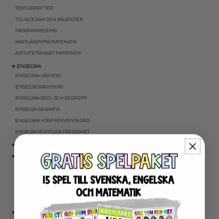
TEXTUPPGIFTER
TID: KLOCKAN OCH KALENDER
PROGRAMMERING
KARTLÄGGNING MATEMATIK
AKTIVITETSPAKET MATEMATIK
★ ENGELSKA
ENGELSKA LÄSNING
ENGELSK SKRIVNING
ENGELSKA ORD- OCH BEGREPP
ENGELSK GRAMATIK
ENGELSKA HÖGFREKVENTA ORD
ENGELSK MUNTLIGA FÄRDIGHET
★ UTOMHUSPEDAGOGIK
★ ANDRA ÄMNEN
SOCIALA FÄRDIGHETER
SAMHÄLLSKUNSKAP
NATURVETENSKAP
RELIGIONSKUNSKAP
★ SERIER