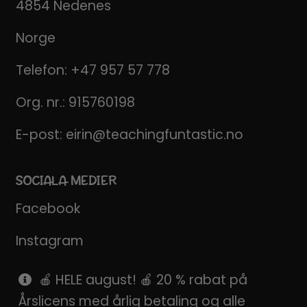
4854 Nedenes
Norge
Telefon:
+47 957 57 778
Org. nr.: 915760198
E-post:
eirin@teachingfuntastic.no
SOCIALA MEDIER
Facebook
Instagram
Pinterest
🍎 HELE august! 🍎 20 % rabat på
Årslicens med årlig betaling og alle
SnapChat