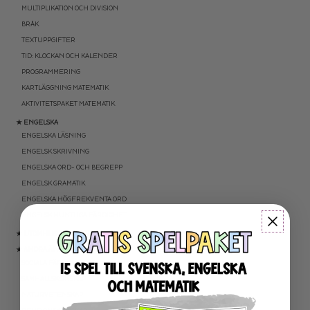
MULTIPLIKATION OCH DIVISION
BRÅK
TEXTUPPGIFTER
TID: KLOCKAN OCH KALENDER
PROGRAMMERING
KARTLÄGGNING MATEMATIK
AKTIVITETSPAKET MATEMATIK
★ ENGELSKA
ENGELSKA LÄSNING
ENGELSK SKRIVNING
ENGELSKA ORD- OCH BEGREPP
ENGELSK GRAMATIK
ENGELSKA HÖGFREKVENTA ORD
ENGELSK MUNTLIGA FÄRDIGHET
★ UTOMHUSPEDAGOGIK
★ ANDRA ÄMNEN
SOCIALA FÄRDIGHETER
SAMHÄLLSKUNSKAP
NATURVETENSKAP