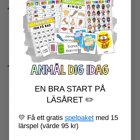
RELIGIONSKUNSKAP
★ SERIER
ESCAPE ROOMS
UPPGIFTSKORT SVENSKA
NIVÅINDELADE LÄSTEXTER
LÄSKORT FAKTA
VI SKRIVER
SPRÅKSPIRALEN
MATTESPIRALEN
★ SÄSONG OCH HÖGTIDER
100 SKOLDAGAR
OLYMPISKA SPELEN
EN BRA START PÅ
SAMER
PÅSK
LÄSÅRET ✏️
VM I FOTBOLL
NATIONALDAGEN 6 JUNI
TERMINSAVSLUT
💛 Få ett gratis
spelpaket
med 15
SKOLSTART
lärspel (värde 95 kr)
FN-DAGEN
HALLOWEEN