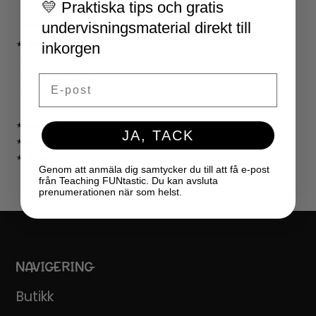
💛 Praktiska tips och gratis
JUL
undervisningsmaterial direkt till
NYÅR
inkorgen
★ LÄRARVERKTYG
KLASSRUMSDEKORATION
KLASSRUMSLEDARSKAP
Email
KLASSRUMSORGANISATION
LÄRARKALENDER
★ SPEL
JA, TACK
★ GRATIS
★ LICENSER
Genom att anmäla dig samtycker du till att få e-post
från Teaching FUNtastic. Du kan avsluta
prenumerationen när som helst.
NAVIGERING
Butikk