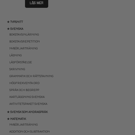
LÄS MER
★ TYPSNITT
★ SVENSKA
BOKSTAVSINLÄRNING
BOKSTAVSREPETITION
NYBÖRJARTRÄNING
LÄSNING
LÄSFÖRSTÅELSE
SKRIVNING
GRAMMATIK OCH RÄTTSTAVNING
HÖGFREKVENTA ORD
SPRÅK OCH BEGREPP
KARTLÄGGNING SVENSKA
AKTIVITETSPAKET SVENSKA
★ SVENSK SOM ANDRASPRÅK
★ MATEMATIK
NYBÖRJARTRÄNING
ADDITION OCH SUBTRAKTION