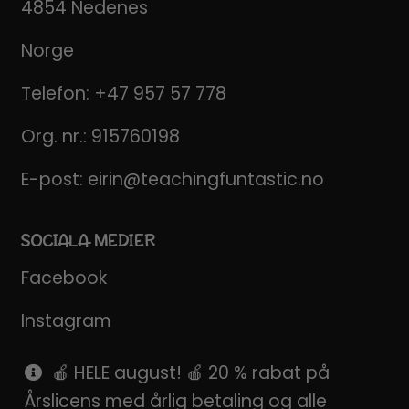
4854 Nedenes
Norge
Telefon:
+47 957 57 778
Org. nr.: 915760198
E-post:
eirin@teachingfuntastic.no
SOCIALA MEDIER
Facebook
Instagram
Pinterest
🍎 HELE august! 🍎 20 % rabat på
Årslicens med årlig betaling og alle
SnapChat