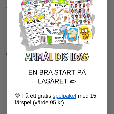
RELIGIONSKUNSKAP
★ SERIER
ESCAPE ROOMS
UPPGIFTSKORT SVENSKA
NIVÅINDELADE LÄSTEXTER
LÄSKORT FAKTA
VI SKRIVER
SPRÅKSPIRALEN
MATTESPIRALEN
★ SÄSONG OCH HÖGTIDER
100 SKOLDAGAR
OLYMPISKA SPELEN
EN BRA START PÅ
SAMER
PÅSK
LÄSÅRET ✏️
VM I FOTBOLL
NATIONALDAGEN 6 JUNI
TERMINSAVSLUT
💛 Få ett gratis
spelpaket
med 15
SKOLSTART
lärspel (värde 95 kr)
FN-DAGEN
HALLOWEEN