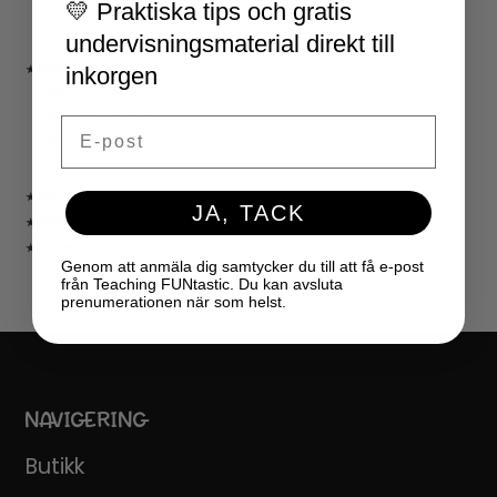
💛 Praktiska tips och gratis
JUL
undervisningsmaterial direkt till
NYÅR
inkorgen
★ LÄRARVERKTYG
KLASSRUMSDEKORATION
KLASSRUMSLEDARSKAP
Email
KLASSRUMSORGANISATION
LÄRARKALENDER
★ SPEL
JA, TACK
★ GRATIS
★ LICENSER
Genom att anmäla dig samtycker du till att få e-post
från Teaching FUNtastic. Du kan avsluta
prenumerationen när som helst.
NAVIGERING
Butikk