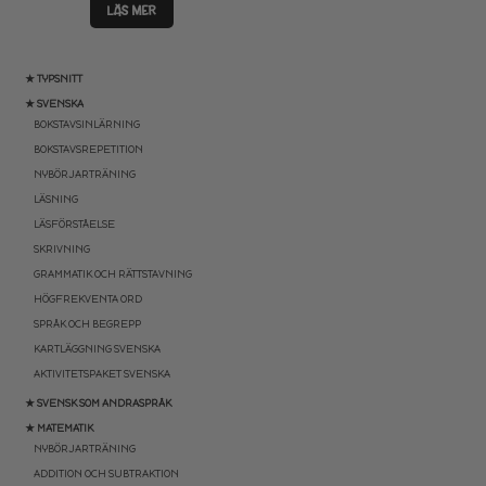
LÄS MER
★ TYPSNITT
★ SVENSKA
BOKSTAVSINLÄRNING
BOKSTAVSREPETITION
NYBÖRJARTRÄNING
LÄSNING
LÄSFÖRSTÅELSE
SKRIVNING
GRAMMATIK OCH RÄTTSTAVNING
HÖGFREKVENTA ORD
SPRÅK OCH BEGREPP
KARTLÄGGNING SVENSKA
AKTIVITETSPAKET SVENSKA
★ SVENSK SOM ANDRASPRÅK
★ MATEMATIK
NYBÖRJARTRÄNING
ADDITION OCH SUBTRAKTION