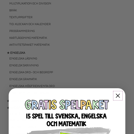
MULTIPLIKATION OCH DIVISION
BRÅK
TEXTUPPGIFTER
TID: KLOCKAN OCH KALENDER
PROGRAMMERING
KARTLÄGGNING MATEMATIK
AKTIVITETSPAKET MATEMATIK
★ ENGELSKA
ENGELSKA LÄSNING
ENGELSK SKRIVNING
ENGELSKA ORD- OCH BEGREPP
ENGELSK GRAMATIK
ENGELSKA HÖGFREKVENTA ORD
ENGELSK MUNTLIGA FÄRDIGHET
★ UTOMHUSPEDAGOGIK
★ ANDRA ÄMNEN
SOCIALA FÄRDIGHETER
SAMHÄLLSKUNSKAP
NATURVETENSKAP