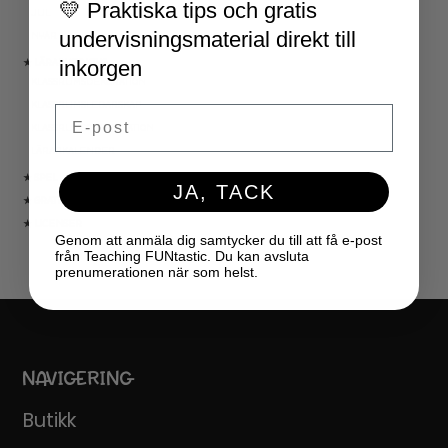
💛 Praktiska tips och gratis
JUL
undervisningsmaterial direkt till
NYÅR
inkorgen
★ LÄRARVERKTYG
KLASSRUMSDEKORATION
KLASSRUMSLEDARSKAP
Email
KLASSRUMSORGANISATION
LÄRARKALENDER
★ SPEL
JA, TACK
★ GRATIS
★ LICENSER
Genom att anmäla dig samtycker du till att få e-post
från Teaching FUNtastic. Du kan avsluta
prenumerationen när som helst.
NAVIGERING
Butikk