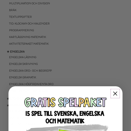
MULTIPLIKATION OCH DIVISION
BRÅK
TEXTUPPGIFTER
TID: KLOCKAN OCH KALENDER
PROGRAMMERING
KARTLÄGGNING MATEMATIK
AKTIVITETSPAKET MATEMATIK
★ ENGELSKA
ENGELSKA LÄSNING
ENGELSK SKRIVNING
ENGELSKA ORD- OCH BEGREPP
ENGELSK GRAMATIK
ENGELSKA HÖGFREKVENTA ORD
ENGELSK MUNTLIGA FÄRDIGHET
★ UTOMHUSPEDAGOGIK
★ ANDRA ÄMNEN
SOCIALA FÄRDIGHETER
SAMHÄLLSKUNSKAP
NATURVETENSKAP