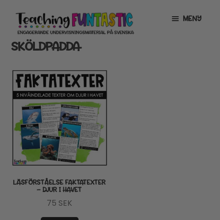
Hoppa
Gå
MENY
till
till
navigering
innehåll
SKÖLDPADDA
INFO
EXPANDERA
UNDERMENY
MITT KONTO
GRATISMATERIAL
EXPANDERA
UNDERMENY
BUTIK
LICENSER
EXPANDERA
UNDERMENY
TYPSNITT
LÄSFÖRSTÅELSE FAKTATEXTER
– DJUR I HAVET
TIPSHÖRNAN
75
SEK