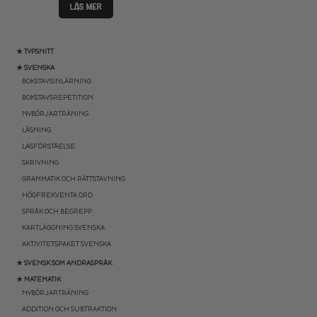
LÄS MER
★ TYPSNITT
★ SVENSKA
BOKSTAVSINLÄRNING
BOKSTAVSREPETITION
NYBÖRJARTRÄNING
LÄSNING
LÄSFÖRSTÅELSE
SKRIVNING
GRAMMATIK OCH RÄTTSTAVNING
HÖGFREKVENTA ORD
SPRÅK OCH BEGREPP
KARTLÄGGNING SVENSKA
AKTIVITETSPAKET SVENSKA
★ SVENSK SOM ANDRASPRÅK
★ MATEMATIK
NYBÖRJARTRÄNING
ADDITION OCH SUBTRAKTION