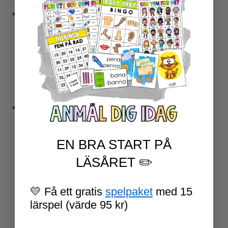
RELIGIONSKUNSKAP
★ SERIER
ESCAPE ROOMS
UPPGIFTSKORT SVENSKA
NIVÅINDELADE LÄSTEXTER
LÄSKORT FAKTA
VI SKRIVER
SPRÅKSPIRALEN
MATTESPIRALEN
★ SÄSONG OCH HÖGTIDER
100 SKOLDAGAR
OLYMPISKA SPELEN
EN BRA START PÅ
SAMER
PÅSK
LÄSÅRET ✏️
VM I FOTBOLL
NATIONALDAGEN 6 JUNI
TERMINSAVSLUT
💛 Få ett gratis
spelpaket
med 15
SKOLSTART
lärspel (värde 95 kr)
FN-DAGEN
HALLOWEEN