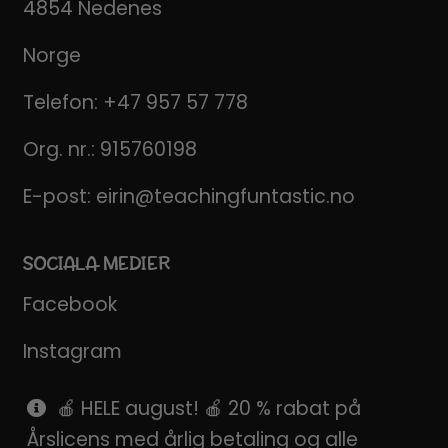
4854 Nedenes
Norge
Telefon:
+47 957 57 778
Org. nr.: 915760198
E-post:
eirin@teachingfuntastic.no
SOCIALA MEDIER
Facebook
Instagram
Pinterest
🍎 HELE august! 🍎 20 % rabat på
Årslicens med årlig betaling og alle
SnapChat