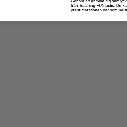
Genom att anmäla dig samtycker 
från Teaching FUNtastic. Du ka
prenumerationen när som helst