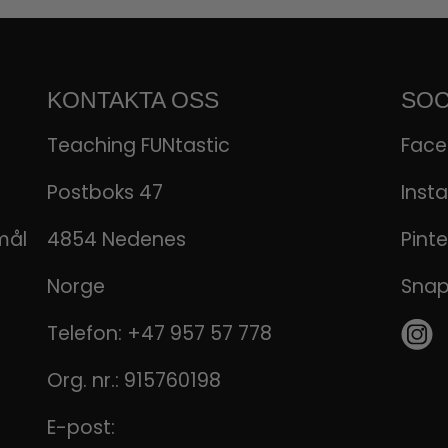
KONTAKTA OSS
SOC
Teaching FUNtastic
Fac
Postboks 47
Inst
mål
4854 Nedenes
Pinte
Norge
Sna
Telefon:
+47 957 57 778
Org. nr.: 915760198
E-post: