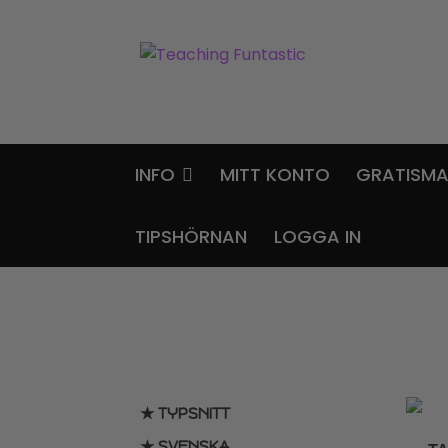
Hoppa
Gå
till
till
navigering
innehåll
INFO
MITT KONTO
GRATISMA
TIPSHÖRNAN
LOGGA IN
★ TYPSNITT
★ SVENSKA