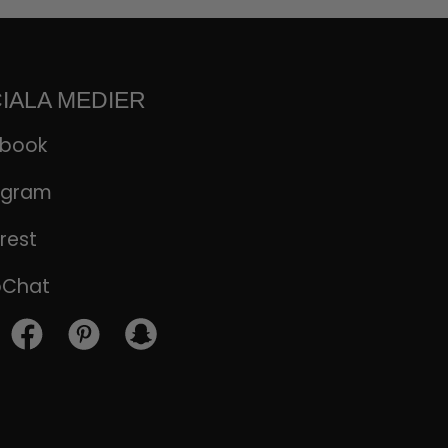
IALA MEDIER
ebook
agram
rest
pChat