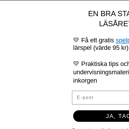
EN BRA ST
LÄSÅRE
💛 Få ett gratis
spel
lärspel (värde 95 kr)
💛 Praktiska tips och
undervisningsmaterial
inkorgen
Email
JA, TA