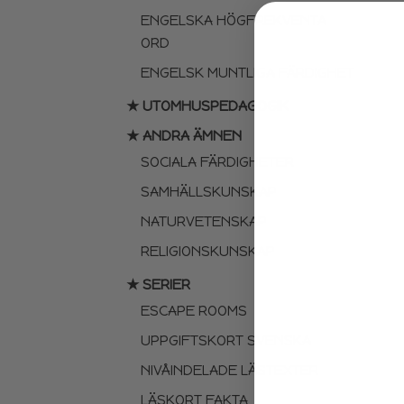
ENGELSKA HÖGFREKVENTA
ORD
ENGELSK MUNTLIGA FÄRDIGHET
★ UTOMHUSPEDAGOGIK
★ ANDRA ÄMNEN
SOCIALA FÄRDIGHETER
SAMHÄLLSKUNSKAP
NATURVETENSKAP
RELIGIONSKUNSKAP
★ SERIER
ESCAPE ROOMS
UPPGIFTSKORT SVENSKA
NIVÅINDELADE LÄSTEXTER
LÄSKORT FAKTA