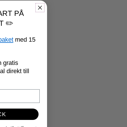
ART PÅ
T ✏️
paket
med 15
 gratis
 direkt till
CK