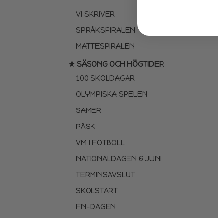
VI SKRIVER
SPRÅKSPIRALEN
MATTESPIRALEN
★ SÄSONG OCH HÖGTIDER
100 SKOLDAGAR
OLYMPISKA SPELEN
SAMER
PÅSK
VM I FOTBOLL
NATIONALDAGEN 6 JUNI
TERMINSAVSLUT
SKOLSTART
FN-DAGEN