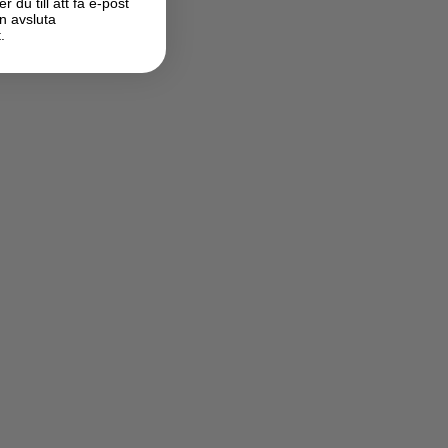
du till att få e-post
n avsluta
.