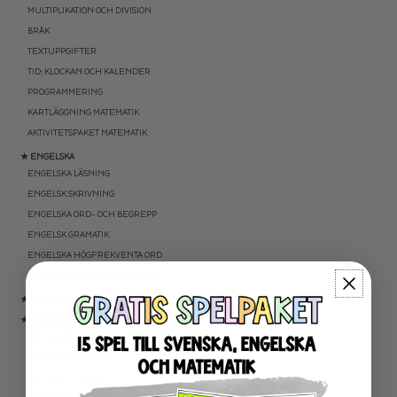
MULTIPLIKATION OCH DIVISION
BRÅK
TEXTUPPGIFTER
TID: KLOCKAN OCH KALENDER
PROGRAMMERING
KARTLÄGGNING MATEMATIK
AKTIVITETSPAKET MATEMATIK
★ ENGELSKA
ENGELSKA LÄSNING
ENGELSK SKRIVNING
ENGELSKA ORD- OCH BEGREPP
ENGELSK GRAMATIK
ENGELSKA HÖGFREKVENTA ORD
ENGELSK MUNTLIGA FÄRDIGHET
★ UTOMHUSPEDAGOGIK
★ ANDRA ÄMNEN
SOCIALA FÄRDIGHETER
SAMHÄLLSKUNSKAP
NATURVETENSKAP