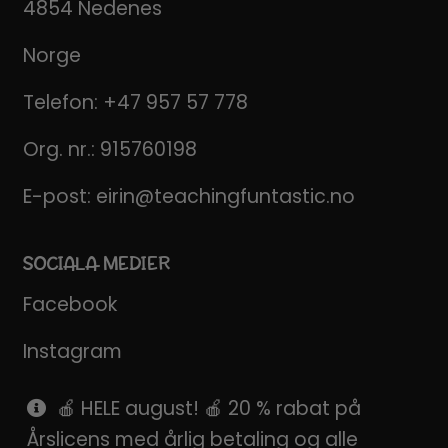
4854 Nedenes
Norge
Telefon:
+47 957 57 778
Org. nr.: 915760198
E-post:
eirin@teachingfuntastic.no
SOCIALA MEDIER
Facebook
Instagram
Pinterest
🍎 HELE august! 🍎 20 % rabat på
Årslicens med årlig betaling og alle
SnapChat