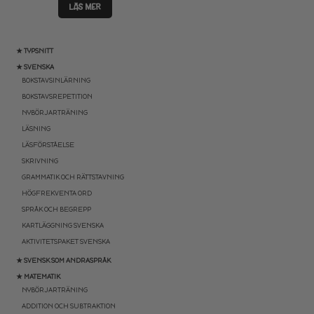
LÄS MER
★ TYPSNITT
★ SVENSKA
BOKSTAVSINLÄRNING
BOKSTAVSREPETITION
NYBÖRJARTRÄNING
LÄSNING
LÄSFÖRSTÅELSE
SKRIVNING
GRAMMATIK OCH RÄTTSTAVNING
HÖGFREKVENTA ORD
SPRÅK OCH BEGREPP
KARTLÄGGNING SVENSKA
AKTIVITETSPAKET SVENSKA
★ SVENSK SOM ANDRASPRÅK
★ MATEMATIK
NYBÖRJARTRÄNING
ADDITION OCH SUBTRAKTION