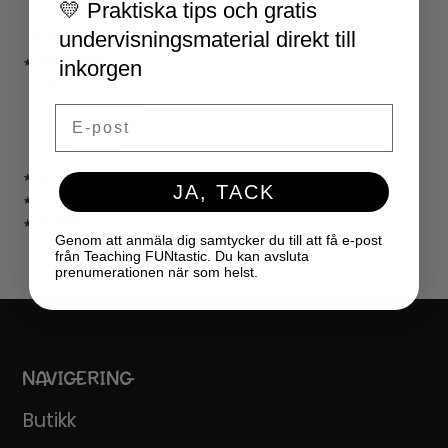
💛 Praktiska tips och gratis
JUL
undervisningsmaterial direkt till
NYÅR
inkorgen
★ LÄRARVERKTYG
KLASSRUMSDEKORATION
KLASSRUMSLEDARSKAP
Email
KLASSRUMSORGANISATION
LÄRARKALENDER
★ SPEL
JA, TACK
★ GRATIS
★ LICENSER
Genom att anmäla dig samtycker du till att få e-post
från Teaching FUNtastic. Du kan avsluta
prenumerationen när som helst.
NAVIGERING
Butikk