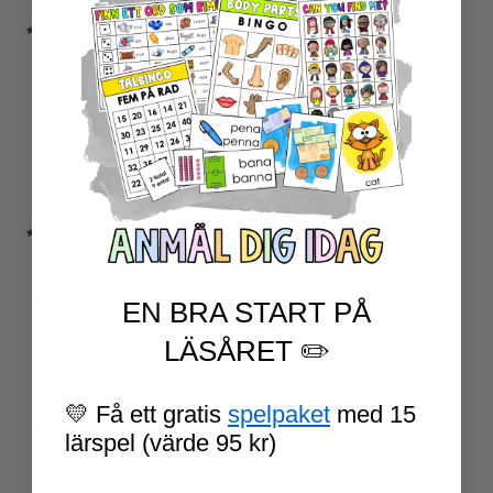
RELIGIONSKUNSKAP
★ SERIER
ESCAPE ROOMS
UPPGIFTSKORT SVENSKA
NIVÅINDELADE LÄSTEXTER
LÄSKORT FAKTA
VI SKRIVER
SPRÅKSPIRALEN
MATTESPIRALEN
★ SÄSONG OCH HÖGTIDER
100 SKOLDAGAR
OLYMPISKA SPELEN
EN BRA START PÅ
SAMER
PÅSK
LÄSÅRET ✏️
VM I FOTBOLL
NATIONALDAGEN 6 JUNI
TERMINSAVSLUT
💛 Få ett gratis
spelpaket
med 15
SKOLSTART
lärspel (värde 95 kr)
FN-DAGEN
HALLOWEEN