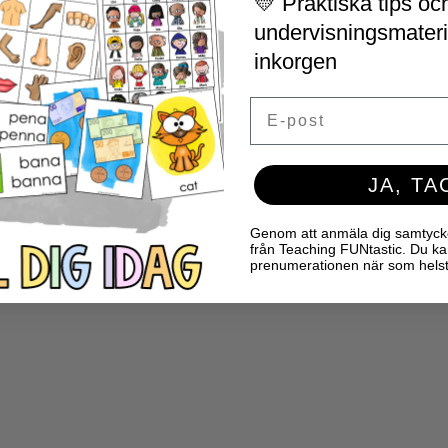
💛 Praktiska tips och
undervisningsmaterial
inkorgen
Email
JA, TA
Genom att anmäla dig samtycker 
från Teaching FUNtastic. Du ka
prenumerationen när som helst