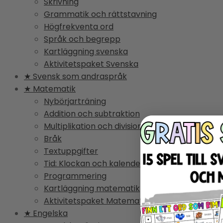
Skrivning
Grammatik och rättstavning
Högfrekventa ord
Språk och begrepp
Kartläggning svenska
Aktivitetspaket Svenska
★ Svensk som andraspråk
★ Matematik
Nybörjarträning
Addition och subtraktion
Multiplikation och division
Bråk
Textuppgifter
Tid: Klockan och kalender
Programmering
Kartläggning matematik
Aktivitetspaket Matematik
★ Engelska