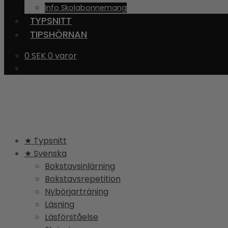
Info Skolabonnemang
TYPSNITT
TIPSHÖRNAN
0
SEK
0 varor
★ Typsnitt
★ Svenska
Bokstavsinlärning
Bokstavsrepetition
Nybörjarträning
Läsning
Läsförståelse