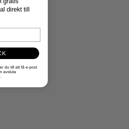
 gratis
 direkt till
CK
du till att få e-post
n avsluta
.