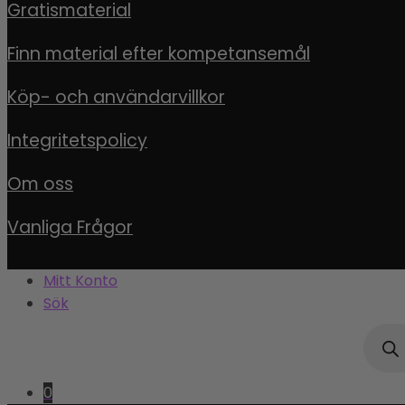
Gratismaterial
Finn material efter kompetansemål
Köp- och användarvillkor
Integritetspolicy
Om oss
Vanliga Frågor
Mitt Konto
Sök
Produ
0