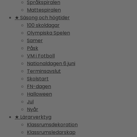
Språkspiralen
Mattespiralen
★ Säsong och högtider
100 skoldagar
Olympiska Spelen
Samer
Påsk
VM i Fotboll
Nationaldagen 6 juni
Terminsavslut
Skolstart
FN-dagen
Halloween
Jul
Nyår
★ Lärarverktyg
Klassrumsdekoration
Klassrumsledarskap