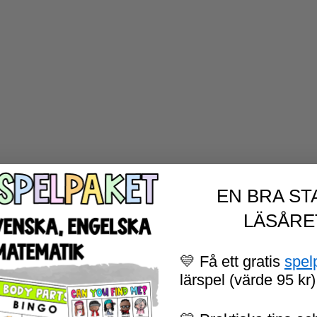
EN BRA ST
LÄSÅRE
💛 Få ett gratis
spel
lärspel (värde 95 kr)