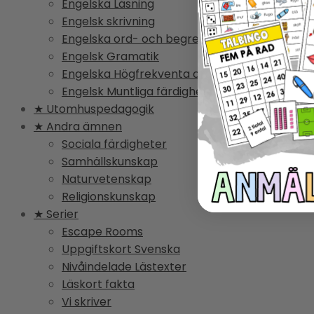
Engelska Läsning
Engelsk skrivning
Engelska ord- och begrepp
Engelsk Gramatik
Engelska Högfrekventa ord
Engelsk Muntliga färdighet
★ Utomhuspedagogik
★ Andra ämnen
Sociala färdigheter
Samhällskunskap
Naturvetenskap
Religionskunskap
★ Serier
Escape Rooms
Uppgiftskort Svenska
Nivåindelade Lästexter
Läskort fakta
Vi skriver