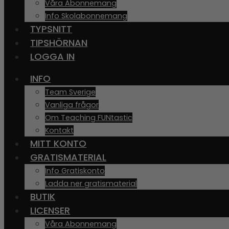
Våra Abonnemang
Info Skolabonnemang
TYPSNITT
TIPSHÖRNAN
LOGGA IN
INFO
Team Sverige
Vanliga frågor
Om Teaching FUNtastic
Kontakt
MITT KONTO
GRATISMATERIAL
Info Gratiskonto
Ladda ner gratismaterial
BUTIK
LICENSER
Våra Abonnemang