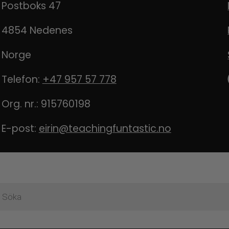
Postboks 47
4854 Nedenes
Norge
Telefon:
+47 957 57 778
Org. nr.: 915760198
E-post:
eirin@teachingfuntastic.no
ktsökning