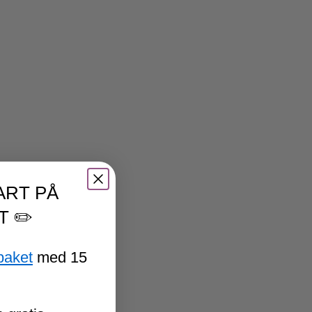
ART PÅ
T ✏️
paket
med 15