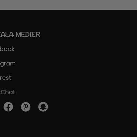
IALA MEDIER
ebook
agram
rest
pChat