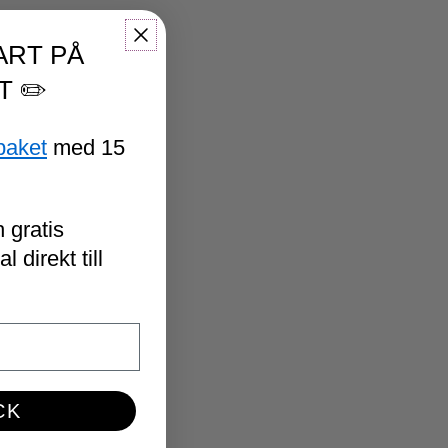
ART PÅ
T ✏️
paket
med 15
 gratis
 direkt till
CK