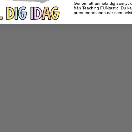
Genom att anmäla dig samtycker 
från Teaching FUNtastic. Du ka
prenumerationen när som helst