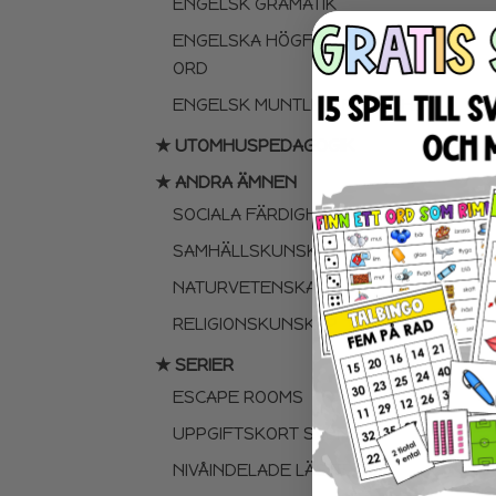
ENGELSK GRAMATIK
ENGELSKA HÖGFREKVENTA
ORD
ENGELSK MUNTLIGA FÄRDIGHET
★ UTOMHUSPEDAGOGIK
★ ANDRA ÄMNEN
SOCIALA FÄRDIGHETER
SAMHÄLLSKUNSKAP
NATURVETENSKAP
RELIGIONSKUNSKAP
★ SERIER
ESCAPE ROOMS
UPPGIFTSKORT SVENSKA
NIVÅINDELADE LÄSTEXTER