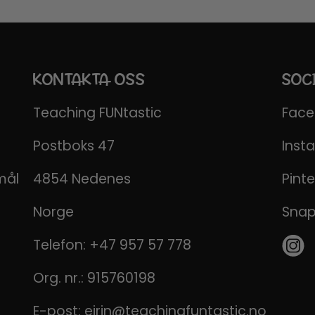
KONTAKTA OSS
SOC
Teaching FUNtastic
Fac
Postboks 47
Inst
mål
4854 Nedenes
Pinte
Norge
Sna
Telefon:
+47 957 57 778
Org. nr.: 915760198
E-post:
eirin@teachingfuntastic.no