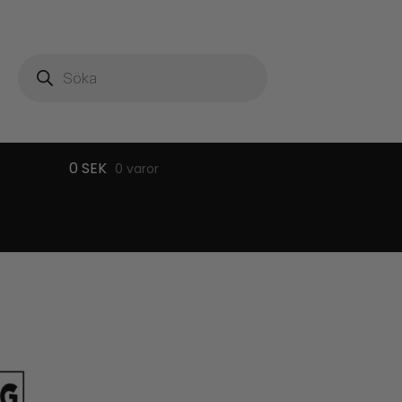
Produktsökning
0
SEK
0 varor