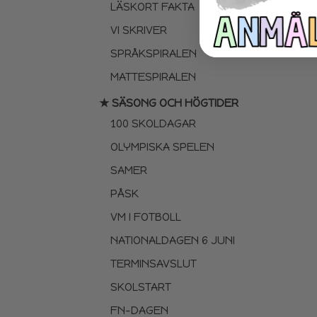
LÄSKORT FAKTA
VI SKRIVER
SPRÅKSPIRALEN
MATTESPIRALEN
★ SÄSONG OCH HÖGTIDER
100 SKOLDAGAR
OLYMPISKA SPELEN
SAMER
PÅSK
VM I FOTBOLL
NATIONALDAGEN 6 JUNI
TERMINSAVSLUT
SKOLSTART
FN-DAGEN