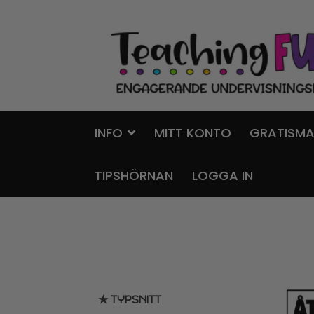
Hoppa
Gå
till
till
navigering
innehåll
INFO
MITT KONTO
GRATISMA
TIPSHÖRNAN
LOGGA IN
★ TYPSNITT