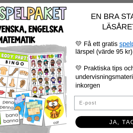
EN BRA ST
LÄSÅRE
💛 Få ett gratis
spel
lärspel (värde 95 kr)
💛 Praktiska tips och
undervisningsmaterial
inkorgen
Email
JA, TA