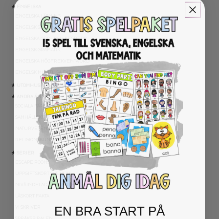
★ ENGELSKA
ENGELSKA LÄSNING
ENGELSK SKRIVNING
ENGELSKA ORD- OCH BEGREPP
ENGELSK GRAMATIK
ENGELSKA HÖGFREKVENTA ORD
ENGELSK MUNTLIGA FÄRDIGHET
★ UTOMHUSPEDAGOGIK
★ ANDRA ÄMNEN
SOCIALA FÄRDIGHETER
SAMHÄLLSKUNSKAP
NATURVETENSKAP
RELIGIONSKUNSKAP
★ SERIER
ESCAPE ROOMS
UPPGIFTSKORT SVENSKA
NIVÅINDELADE LÄSTEXTER
LÄSKORT FAKTA
EN BRA START PÅ
VI SKRIVER
SPRÅKSPIRALEN