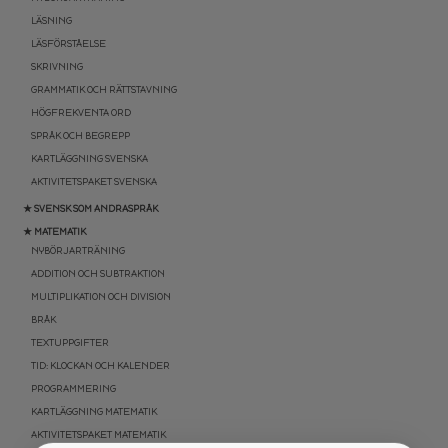
LÄSNING
LÄSFÖRSTÅELSE
SKRIVNING
GRAMMATIK OCH RÄTTSTAVNING
HÖGFREKVENTA ORD
SPRÅK OCH BEGREPP
KARTLÄGGNING SVENSKA
AKTIVITETSPAKET SVENSKA
★ SVENSK SOM ANDRASPRÅK
★ MATEMATIK
NYBÖRJARTRÄNING
ADDITION OCH SUBTRAKTION
MULTIPLIKATION OCH DIVISION
BRÅK
TEXTUPPGIFTER
TID: KLOCKAN OCH KALENDER
PROGRAMMERING
KARTLÄGGNING MATEMATIK
AKTIVITETSPAKET MATEMATIK