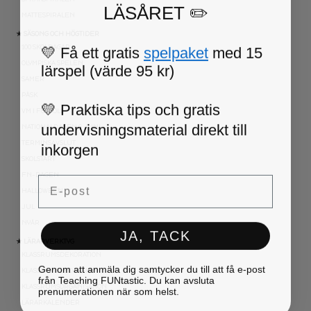
LÄSÅRET ✏️
MATTESPIRALEN
★ SÄSONG OCH HÖGTIDER
💛 Få ett gratis
spelpaket
med 15
100 SKOLDAGAR
lärspel (värde 95 kr)
OLYMPISKA SPELEN
SAMER
PÅSK
💛 Praktiska tips och gratis
VM I FOTBOLL
undervisningsmaterial direkt till
NATIONALDAGEN 6 JUNI
inkorgen
TERMINSAVSLUT
SKOLSTART
Email
FN-DAGEN
HALLOWEEN
JUL
NYÅR
JA, TACK
★ LÄRARVERKTYG
KLASSRUMSDEKORATION
Genom att anmäla dig samtycker du till att få e-post
KLASSRUMSLEDARSKAP
från Teaching FUNtastic. Du kan avsluta
prenumerationen när som helst.
KLASSRUMSORGANISATION
LÄRARKALENDER