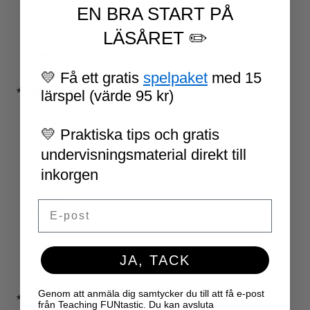
EN BRA START PÅ
NIVÅINDELADE LÄSTEXTER
LÄSKORT FAKTA
LÄSÅRET ✏️
VI SKRIVER
SPRÅKSPIRALEN
MATTESPIRALEN
💛 Få ett gratis
spelpaket
med 15
★ SÄSONG OCH HÖGTIDER
lärspel (värde 95 kr)
100 SKOLDAGAR
OLYMPISKA SPELEN
💛 Praktiska tips och gratis
SAMER
undervisningsmaterial direkt till
PÅSK
VM I FOTBOLL
inkorgen
NATIONALDAGEN 6 JUNI
TERMINSAVSLUT
Email
SKOLSTART
FN-DAGEN
HALLOWEEN
JA, TACK
JUL
NYÅR
Genom att anmäla dig samtycker du till att få e-post
★ LÄRARVERKTYG
från Teaching FUNtastic. Du kan avsluta