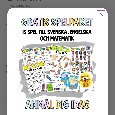
PROGRAMMERING
KARTLÄGGNING MATEMATIK
AKTIVITETSPAKET MATEMATIK
★ ENGELSKA
ENGELSKA LÄSNING
ENGELSK SKRIVNING
ENGELSKA ORD- OCH BEGREPP
ENGELSK GRAMATIK
ENGELSKA HÖGFREKVENTA ORD
ENGELSK MUNTLIGA FÄRDIGHET
★ UTOMHUSPEDAGOGIK
★ ANDRA ÄMNEN
SOCIALA FÄRDIGHETER
SAMHÄLLSKUNSKAP
NATURVETENSKAP
RELIGIONSKUNSKAP
★ SERIER
ESCAPE ROOMS
UPPGIFTSKORT SVENSKA