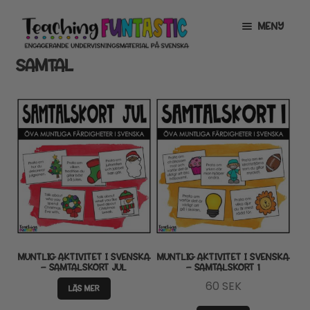
Hoppa
Gå
MENY
till
till
navigering
innehåll
SAMTAL
INFO
EXPANDERA
UNDERMENY
MITT KONTO
GRATISMATERIAL
EXPANDERA
UNDERMENY
BUTIK
LICENSER
EXPANDERA
UNDERMENY
TYPSNITT
MUNTLIG AKTIVITET I SVENSKA
MUNTLIG AKTIVITET I SVENSKA
– SAMTALSKORT JUL
– SAMTALSKORT 1
TIPSHÖRNAN
60
SEK
LÄS MER