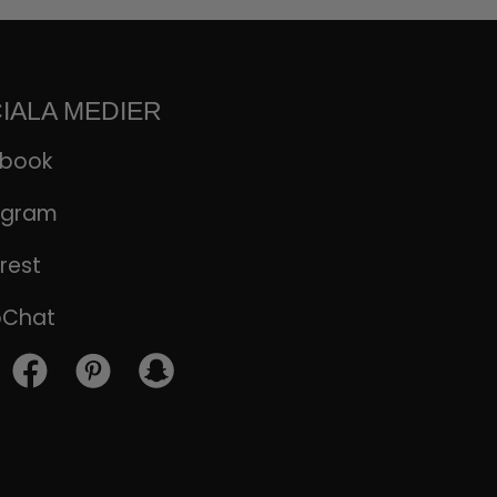
IALA MEDIER
ebook
agram
rest
pChat