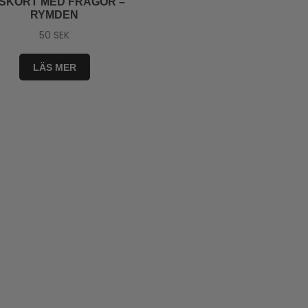
SKORT MED FRÅGOR –
RYMDEN
50
SEK
LÄS MER