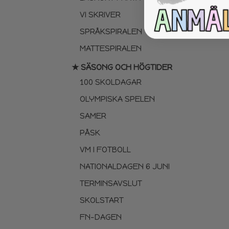
VI SKRIVER
SPRÅKSPIRALEN
MATTESPIRALEN
★ SÄSONG OCH HÖGTIDER
100 SKOLDAGAR
OLYMPISKA SPELEN
SAMER
PÅSK
VM I FOTBOLL
NATIONALDAGEN 6 JUNI
TERMINSAVSLUT
SKOLSTART
FN-DAGEN