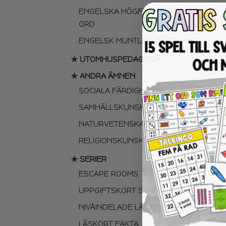
ENGELSKA HÖGFREKVENTA
ORD
ENGELSK MUNTLIGA FÄRDIGHET
★ UTOMHUSPEDAGOGIK
★ ANDRA ÄMNEN
SOCIALA FÄRDIGHETER
SAMHÄLLSKUNSKAP
NATURVETENSKAP
RELIGIONSKUNSKAP
★ SERIER
ESCAPE ROOMS
UPPGIFTSKORT SVENSKA
NIVÅINDELADE LÄSTEXTER
LÄSKORT FAKTA