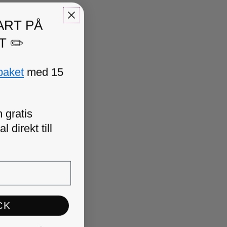
ART PÅ
T ✏️
paket
med 15
 gratis
 direkt till
CK