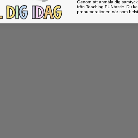
Genom att anmäla dig samtycker 
från Teaching FUNtastic. Du ka
prenumerationen när som helst