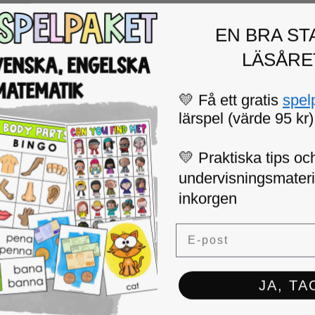
EN BRA ST
LÄSÅRE
💛 Få ett gratis
spel
lärspel (värde 95 kr)
💛 Praktiska tips och
undervisningsmaterial
inkorgen
Email
JA, TA