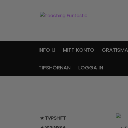
Hoppa
Gå
till
till
navigering
innehåll
INFO
MITT KONTO
GRATISMA
TIPSHÖRNAN
LOGGA IN
★ TYPSNITT
★ SVENSKA