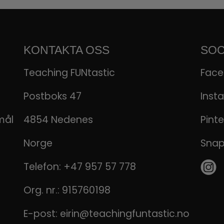
KONTAKTA OSS
SOC
Teaching FUNtastic
Fac
Postboks 47
Inst
mål
4854 Nedenes
Pinte
Norge
Sna
Telefon:
+47 957 57 778
Org. nr.: 915760198
E-post:
eirin@teachingfuntastic.no