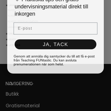
undervisningsmaterial direkt till
★ LÄRARVERKTYG
KLASSRUMSDEKORATION
inkorgen
KLASSRUMSLEDARSKAP
KLASSRUMSORGANISATION
Email
LÄRARKALENDER
★ SPEL
★ GRATIS
JA, TACK
★ LICENSER
Genom att anmäla dig samtycker du till att få e-post
från Teaching FUNtastic. Du kan avsluta
prenumerationen när som helst.
NAVIGERING
Butikk
Gratismaterial