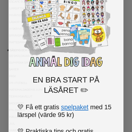
ESCAPE ROOMS
UPPGIFTSKORT SVENSKA
NIVÅINDELADE LÄSTEXTER
LÄSKORT FAKTA
VI SKRIVER
SPRÅKSPIRALEN
MATTESPIRALEN
★ SÄSONG OCH HÖGTIDER
100 SKOLDAGAR
OLYMPISKA SPELEN
SAMER
EN BRA START PÅ
PÅSK
VM I FOTBOLL
LÄSÅRET ✏️
NATIONALDAGEN 6 JUNI
TERMINSAVSLUT
💛 Få ett gratis
spelpaket
med 15
SKOLSTART
FN-DAGEN
lärspel (värde 95 kr)
HALLOWEEN
JUL
💛 Praktiska tips och gratis
NYÅR