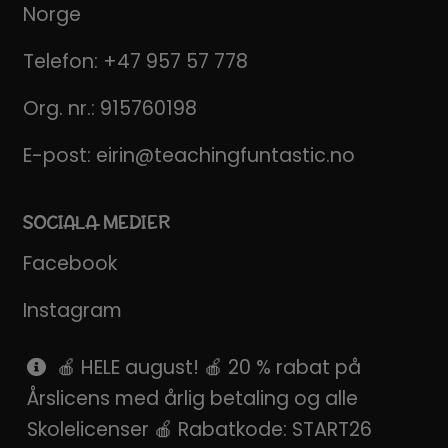
Norge
Telefon:
+47 957 57 778
Org. nr.: 915760198
E-post:
eirin@teachingfuntastic.no
SOCIALA MEDIER
Facebook
Instagram
Pinterest
🍎 HELE august! 🍎 20 % rabat på
Årslicens med årlig betaling og alle
SnapChat
Skolelicenser 🍎 Rabatkode: START26