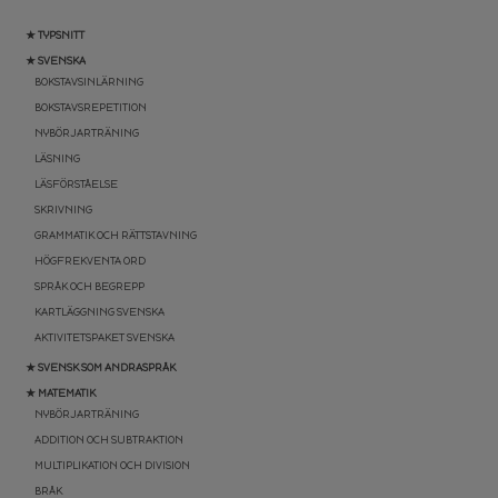
★ TYPSNITT
★ SVENSKA
BOKSTAVSINLÄRNING
BOKSTAVSREPETITION
NYBÖRJARTRÄNING
LÄSNING
LÄSFÖRSTÅELSE
SKRIVNING
GRAMMATIK OCH RÄTTSTAVNING
HÖGFREKVENTA ORD
SPRÅK OCH BEGREPP
KARTLÄGGNING SVENSKA
AKTIVITETSPAKET SVENSKA
★ SVENSK SOM ANDRASPRÅK
★ MATEMATIK
NYBÖRJARTRÄNING
ADDITION OCH SUBTRAKTION
MULTIPLIKATION OCH DIVISION
BRÅK