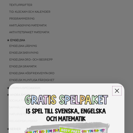
TEXTUPPGIFTER
TID: KLOCKAN OCH KALENDER
PROGRAMMERING
KARTLÄGGNING MATEMATIK
AKTIVITETSPAKET MATEMATIK
★ ENGELSKA
ENGELSKA LÄSNING
ENGELSK SKRIVNING
ENGELSKA ORD- OCH BEGREPP
ENGELSK GRAMATIK
ENGELSKA HÖGFREKVENTA ORD
ENGELSK MUNTLIGA FÄRDIGHET
★ UTOMHUSPEDAGOGIK
★ ANDRA ÄMNEN
SOCIALA FÄRDIGHETER
SAMHÄLLSKUNSKAP
NATURVETENSKAP
RELIGIONSKUNSKAP
★ SERIER