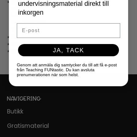
undervisningsmaterial direkt till
★ LÄRARVERKTYG
KLASSRUMSDEKORATION
inkorgen
KLASSRUMSLEDARSKAP
KLASSRUMSORGANISATION
Email
LÄRARKALENDER
★ SPEL
★ GRATIS
JA, TACK
★ LICENSER
Genom att anmäla dig samtycker du till att få e-post
från Teaching FUNtastic. Du kan avsluta
prenumerationen när som helst.
NAVIGERING
Butikk
Gratismaterial