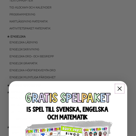
TEXTUPPGIFTER
TID: KLOCKAN OCH KALENDER
PROGRAMMERING
KARTLÄGGNING MATEMATIK
AKTIVITETSPAKET MATEMATIK
★ ENGELSKA
ENGELSKA LÄSNING
ENGELSK SKRIVNING
ENGELSKA ORD- OCH BEGREPP
ENGELSK GRAMATIK
ENGELSKA HÖGFREKVENTA ORD
ENGELSK MUNTLIGA FÄRDIGHET
★ UTOMHUSPEDAGOGIK
★ ANDRA ÄMNEN
SOCIALA FÄRDIGHETER
SAMHÄLLSKUNSKAP
NATURVETENSKAP
RELIGIONSKUNSKAP
★ SERIER
ESCAPE ROOMS