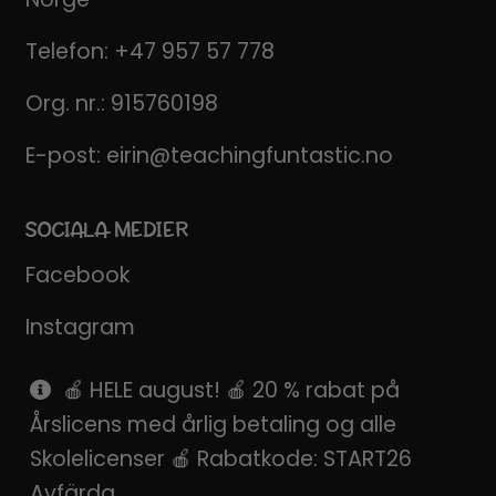
Telefon:
+47 957 57 778
Org. nr.: 915760198
E-post:
eirin@teachingfuntastic.no
SOCIALA MEDIER
Facebook
Instagram
Pinterest
🍎 HELE august! 🍎 20 % rabat på
Årslicens med årlig betaling og alle
SnapChat
Skolelicenser 🍎 Rabatkode: START26
Avfärda