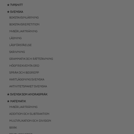
★ TYPSNITT
★ SVENSKA
BOKSTAVSINLÄRNING
BOKSTAVSREPETITION
NYBÖRJARTRÄNING
LÄSNING
LÄSFÖRSTÅELSE
SKRIVNING
GRAMMATIK OCH RÄTTSTAVNING
HÖGFREKVENTA ORD
SPRÅK OCH BEGREPP
KARTLÄGGNING SVENSKA
AKTIVITETSPAKET SVENSKA
★ SVENSK SOM ANDRASPRÅK
★ MATEMATIK
NYBÖRJARTRÄNING
ADDITION OCH SUBTRAKTION
MULTIPLIKATION OCH DIVISION
BRÅK