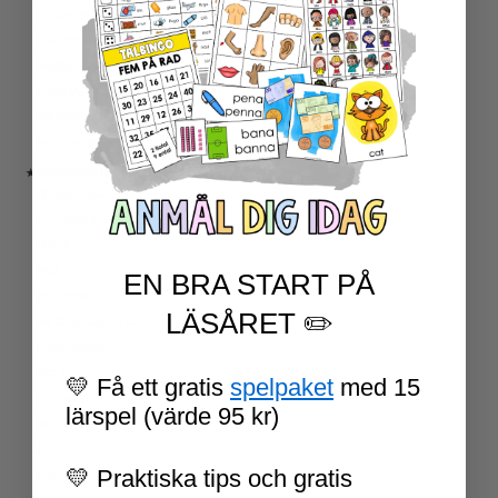
UPPGIFTSKORT SVENSKA
NIVÅINDELADE LÄSTEXTER
LÄSKORT FAKTA
VI SKRIVER
SPRÅKSPIRALEN
MATTESPIRALEN
★ SÄSONG OCH HÖGTIDER
100 SKOLDAGAR
OLYMPISKA SPELEN
SAMER
PÅSK
EN BRA START PÅ
VM I FOTBOLL
LÄSÅRET ✏️
NATIONALDAGEN 6 JUNI
TERMINSAVSLUT
SKOLSTART
💛 Få ett gratis
spelpaket
med 15
FN-DAGEN
lärspel (värde 95 kr)
HALLOWEEN
JUL
💛 Praktiska tips och gratis
NYÅR