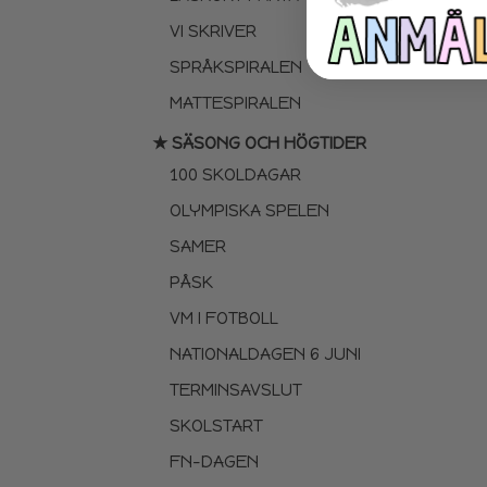
VI SKRIVER
SPRÅKSPIRALEN
MATTESPIRALEN
★ SÄSONG OCH HÖGTIDER
100 SKOLDAGAR
OLYMPISKA SPELEN
SAMER
PÅSK
VM I FOTBOLL
NATIONALDAGEN 6 JUNI
TERMINSAVSLUT
SKOLSTART
FN-DAGEN