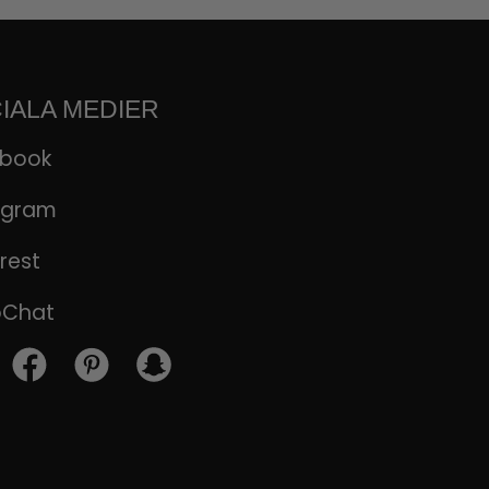
IALA MEDIER
ebook
agram
rest
pChat