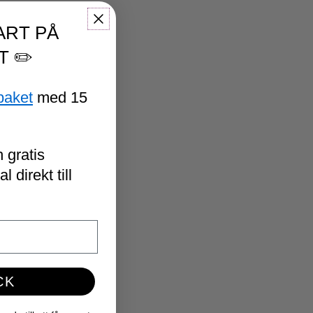
ART PÅ
T ✏️
paket
med 15
 gratis
 direkt till
CK