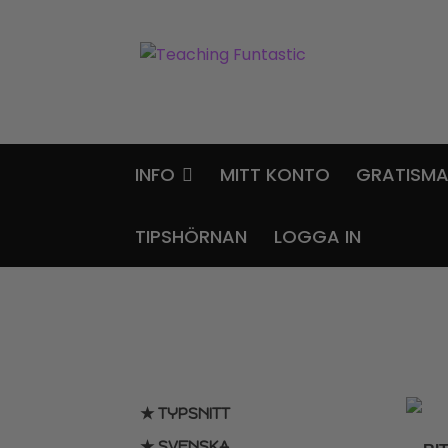
Hoppa
Gå
till
till
navigering
innehåll
INFO
MITT KONTO
GRATISMA
TIPSHÖRNAN
LOGGA IN
★ TYPSNITT
★ SVENSKA