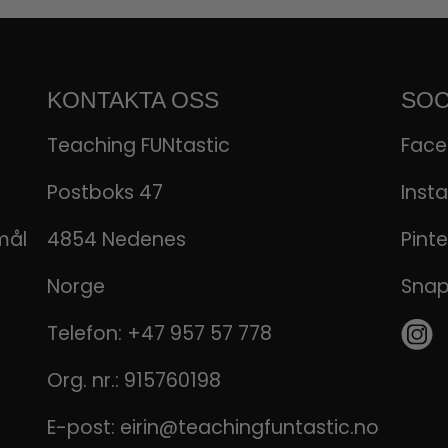
KONTAKTA OSS
SOC
Teaching FUNtastic
Fac
Postboks 47
Inst
mål
4854 Nedenes
Pinte
Norge
Sna
Telefon:
+47 957 57 778
Org. nr.: 915760198
E-post:
eirin@teachingfuntastic.no