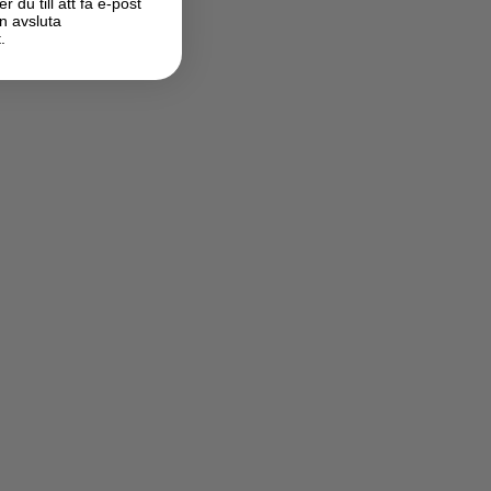
du till att få e-post
n avsluta
.