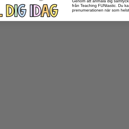
Genom att anmäla dig samtycker 
från Teaching FUNtastic. Du ka
prenumerationen när som helst