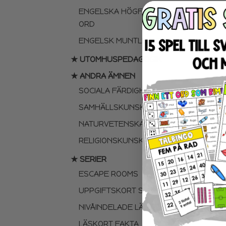
ENGELSKA HÖGFREKVENTA
ORD
ENGELSK MUNTLIGA FÄRDIGHET
★ UTOMHUSPEDAGOGIK
★ ANDRA ÄMNEN
SOCIALA FÄRDIGHETER
SAMHÄLLSKUNSKAP
NATURVETENSKAP
RELIGIONSKUNSKAP
★ SERIER
ESCAPE ROOMS
UPPGIFTSKORT SVENSKA
NIVÅINDELADE LÄSTEXTER
LÄSKORT FAKTA