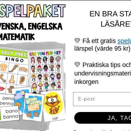
EN BRA ST
LÄSÅRE
💛 Få ett gratis
spel
lärspel (värde 95 kr)
💛 Praktiska tips och
undervisningsmaterial
inkorgen
Email
JA, TA