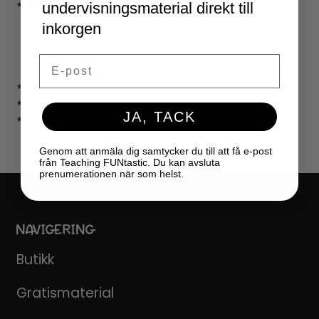
undervisningsmaterial direkt till
★ LÄRARVERKTYG
KLASSRUMSDEKORATION
inkorgen
KLASSRUMSLEDARSKAP
KLASSRUMSORGANISATION
Email
LÄRARKALENDER
★ SPEL
★ GRATIS
JA, TACK
★ LICENSER
Genom att anmäla dig samtycker du till att få e-post
från Teaching FUNtastic. Du kan avsluta
prenumerationen när som helst.
NAVIGERING
Butikk
Gratismaterial