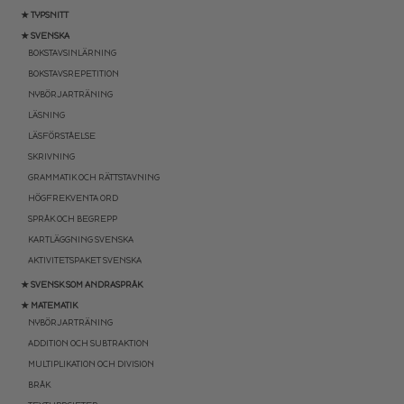
★ TYPSNITT
★ SVENSKA
BOKSTAVSINLÄRNING
BOKSTAVSREPETITION
NYBÖRJARTRÄNING
LÄSNING
LÄSFÖRSTÅELSE
SKRIVNING
GRAMMATIK OCH RÄTTSTAVNING
HÖGFREKVENTA ORD
SPRÅK OCH BEGREPP
KARTLÄGGNING SVENSKA
AKTIVITETSPAKET SVENSKA
★ SVENSK SOM ANDRASPRÅK
★ MATEMATIK
NYBÖRJARTRÄNING
ADDITION OCH SUBTRAKTION
MULTIPLIKATION OCH DIVISION
BRÅK