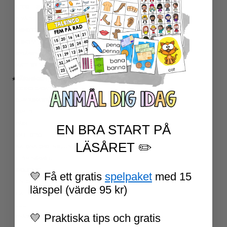
UPPGIFTSKORT SVENSKA
NIVÅINDELADE LÄSTEXTER
LÄSKORT FAKTA
VI SKRIVER
SPRÅKSPIRALEN
MATTESPIRALEN
★ SÄSONG OCH HÖGTIDER
100 SKOLDAGAR
OLYMPISKA SPELEN
SAMER
PÅSK
EN BRA START PÅ
VM I FOTBOLL
LÄSÅRET ✏️
NATIONALDAGEN 6 JUNI
TERMINSAVSLUT
SKOLSTART
💛 Få ett gratis
spelpaket
med 15
FN-DAGEN
lärspel (värde 95 kr)
HALLOWEEN
JUL
💛 Praktiska tips och gratis
NYÅR