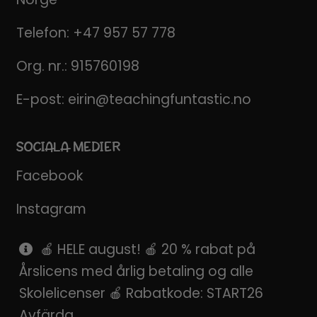
Telefon:
+47 957 57 778
Org. nr.: 915760198
E-post:
eirin@teachingfuntastic.no
SOCIALA MEDIER
Facebook
Instagram
Pinterest
🍎 HELE august! 🍎 20 % rabat på
Årslicens med årlig betaling og alle
SnapChat
Skolelicenser 🍎 Rabatkode: START26
Avfärda