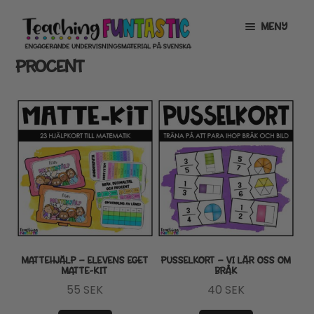
Hoppa
Gå
MENY
till
till
navigering
innehåll
PROCENT
INFO
EXPANDERA
UNDERMENY
MITT KONTO
GRATISMATERIAL
EXPANDERA
UNDERMENY
BUTIK
LICENSER
EXPANDERA
UNDERMENY
TYPSNITT
MATTEHJÄLP – ELEVENS EGET
PUSSELKORT – VI LÄR OSS OM
MATTE-KIT
BRÅK
TIPSHÖRNAN
55
SEK
40
SEK