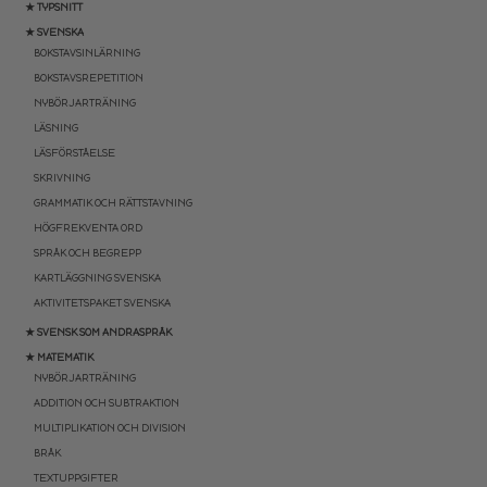
★ TYPSNITT
★ SVENSKA
BOKSTAVSINLÄRNING
BOKSTAVSREPETITION
NYBÖRJARTRÄNING
LÄSNING
LÄSFÖRSTÅELSE
SKRIVNING
GRAMMATIK OCH RÄTTSTAVNING
HÖGFREKVENTA ORD
SPRÅK OCH BEGREPP
KARTLÄGGNING SVENSKA
AKTIVITETSPAKET SVENSKA
★ SVENSK SOM ANDRASPRÅK
★ MATEMATIK
NYBÖRJARTRÄNING
ADDITION OCH SUBTRAKTION
MULTIPLIKATION OCH DIVISION
BRÅK
TEXTUPPGIFTER