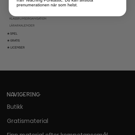
prenumerationen när som helst.
KLASSRUMSDEKORATION
KLASSRUMSLEDARSKAP
KLASSRUMSORGANISATION
LÄRARKALENDER
★ SPEL
★ GRATIS
★ LICENSER
NAVIGERING
Butikk
Gratismaterial