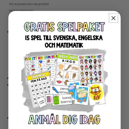
TID: KLOCKAN OCH KALENDER
PROGRAMMERING
KARTLÄGGNING MATEMATIK
AKTIVITETSPAKET MATEMATIK
★ ENGELSKA
ENGELSKA LÄSNING
ENGELSK SKRIVNING
ENGELSKA ORD- OCH BEGREPP
ENGELSK GRAMATIK
ENGELSKA HÖGFREKVENTA ORD
ENGELSK MUNTLIGA FÄRDIGHET
★ UTOMHUSPEDAGOGIK
★ ANDRA ÄMNEN
SOCIALA FÄRDIGHETER
SAMHÄLLSKUNSKAP
NATURVETENSKAP
RELIGIONSKUNSKAP
★ SERIER
ESCAPE ROOMS