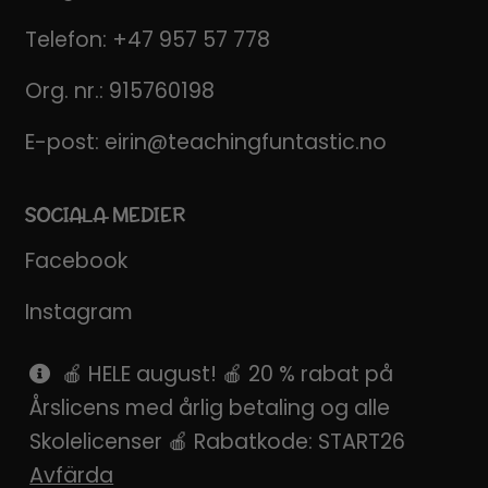
Telefon:
+47 957 57 778
Org. nr.: 915760198
E-post:
eirin@teachingfuntastic.no
SOCIALA MEDIER
Facebook
Instagram
Pinterest
🍎 HELE august! 🍎 20 % rabat på
Årslicens med årlig betaling og alle
SnapChat
Skolelicenser 🍎 Rabatkode: START26
Avfärda