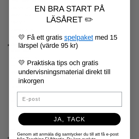
UPPGIFTSKORT SVENSKA
EN BRA START PÅ
NIVÅINDELADE LÄSTEXTER
LÄSKORT FAKTA
LÄSÅRET ✏️
VI SKRIVER
SPRÅKSPIRALEN
💛 Få ett gratis
spelpaket
med 15
MATTESPIRALEN
lärspel (värde 95 kr)
★ SÄSONG OCH HÖGTIDER
100 SKOLDAGAR
OLYMPISKA SPELEN
💛 Praktiska tips och gratis
SAMER
undervisningsmaterial direkt till
PÅSK
inkorgen
VM I FOTBOLL
NATIONALDAGEN 6 JUNI
Email
TERMINSAVSLUT
SKOLSTART
FN-DAGEN
HALLOWEEN
JA, TACK
JUL
NYÅR
Genom att anmäla dig samtycker du till att få e-post
★ LÄRARVERKTYG
från Teaching FUNtastic. Du kan avsluta