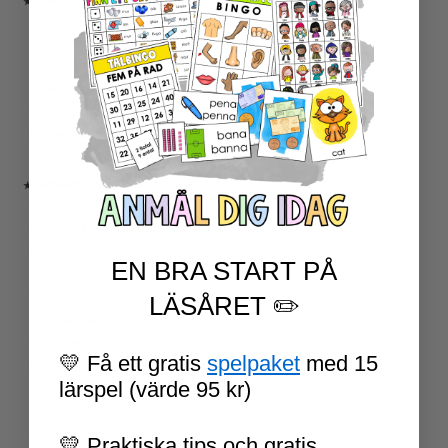
★ SERIER
ESCAPE ROOMS
UPPGIFTSKORT SVENSKA
NIVÅINDELADE LÄSTEXTER
LÄSKORT FAKTA
VI SKRIVER
SPRÅKSPIRALEN
MATTESPIRALEN
★ SÄSONG OCH HÖGTIDER
100 SKOLDAGAR
OLYMPISKA SPELEN
SAMER
EN BRA START PÅ
PÅSK
VM I FOTBOLL
LÄSÅRET ✏️
NATIONALDAGEN 6 JUNI
TERMINSAVSLUT
💛 Få ett gratis
spelpaket
med 15
SKOLSTART
lärspel (värde 95 kr)
FN-DAGEN
HALLOWEEN
JUL
💛 Praktiska tips och gratis