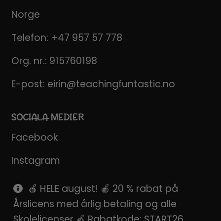
Norge
Telefon:
+47 957 57 778
Org. nr.: 915760198
E-post:
eirin@teachingfuntastic.no
SOCIALA MEDIER
Facebook
Instagram
Pinterest
🍎 HELE august! 🍎 20 % rabat på
Årslicens med årlig betaling og alle
SnapChat
Skolelicenser 🍎 Rabatkode: START26