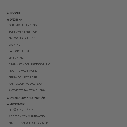
★ TYPSNITT
★ SVENSKA
BOKSTAVSINLÄRNING
BOKSTAVSREPETITION
NYBÖRJARTRÄNING
LÄSNING
LÄSFÖRSTÅELSE
SKRIVNING
GRAMMATIK OCH RÄTTSTAVNING
HÖGFREKVENTA ORD
SPRÅK OCH BEGREPP
KARTLÄGGNING SVENSKA
AKTIVITETSPAKET SVENSKA
★ SVENSK SOM ANDRASPRÅK
★ MATEMATIK
NYBÖRJARTRÄNING
ADDITION OCH SUBTRAKTION
MULTIPLIKATION OCH DIVISION