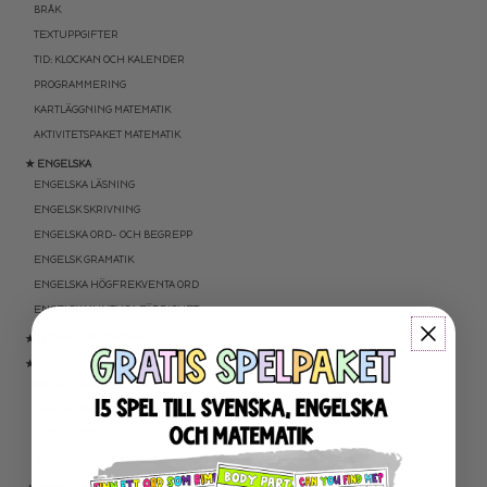
BRÅK
TEXTUPPGIFTER
TID: KLOCKAN OCH KALENDER
PROGRAMMERING
KARTLÄGGNING MATEMATIK
AKTIVITETSPAKET MATEMATIK
★ ENGELSKA
ENGELSKA LÄSNING
ENGELSK SKRIVNING
ENGELSKA ORD- OCH BEGREPP
ENGELSK GRAMATIK
ENGELSKA HÖGFREKVENTA ORD
ENGELSK MUNTLIGA FÄRDIGHET
★ UTOMHUSPEDAGOGIK
★ ANDRA ÄMNEN
SOCIALA FÄRDIGHETER
SAMHÄLLSKUNSKAP
NATURVETENSKAP
RELIGIONSKUNSKAP