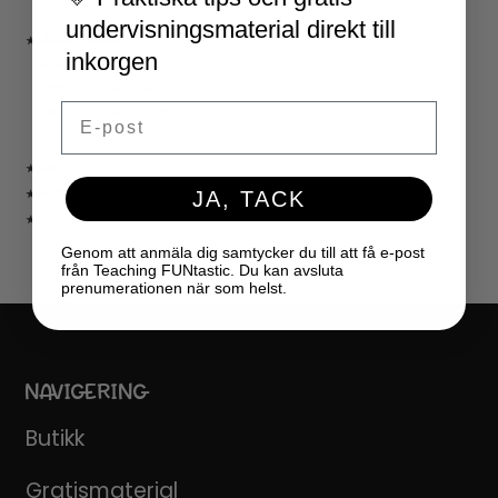
NYÅR
undervisningsmaterial direkt till
★ LÄRARVERKTYG
inkorgen
KLASSRUMSDEKORATION
KLASSRUMSLEDARSKAP
Email
KLASSRUMSORGANISATION
LÄRARKALENDER
★ SPEL
JA, TACK
★ GRATIS
★ LICENSER
Genom att anmäla dig samtycker du till att få e-post
från Teaching FUNtastic. Du kan avsluta
prenumerationen när som helst.
NAVIGERING
Butikk
Gratismaterial