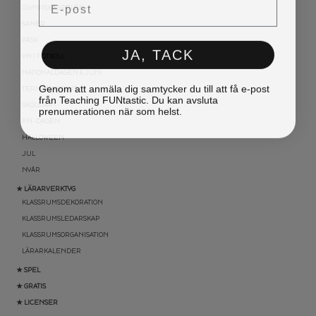
OLYMPISKA SPELEN
SAMER
PÅSK
JA, TACK
VM I FOTBOLL
NATIONALDAGEN 6 JUNI
Genom att anmäla dig samtycker du till att få e-post
TERMINSAVSLUT
från Teaching FUNtastic. Du kan avsluta
prenumerationen när som helst.
SKOLSTART
FN-DAGEN
HALLOWEEN
JUL
NYÅR
★ LÄRARVERKTYG
KLASSRUMSDEKORATION
KLASSRUMSLEDARSKAP
KLASSRUMSORGANISATION
LÄRARKALENDER
★ SPEL
★ GRATIS
★ LICENSER