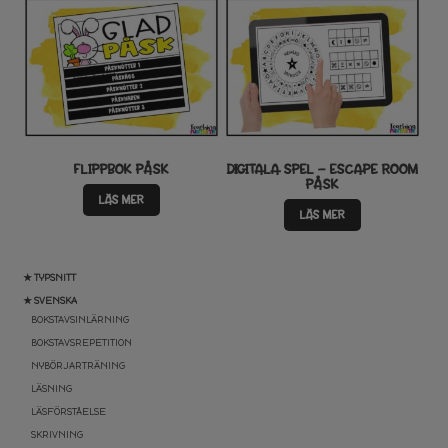
FLIPPBOK PÅSK
DIGITALA SPEL – ESCAPE ROOM
PÅSK
LÄS MER
LÄS MER
★ TYPSNITT
★ SVENSKA
BOKSTAVSINLÄRNING
BOKSTAVSREPETITION
NYBÖRJARTRÄNING
LÄSNING
LÄSFÖRSTÅELSE
SKRIVNING