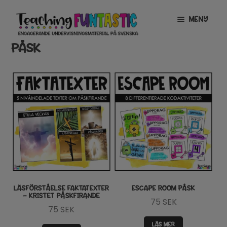
Hoppa
Gå
MENY
till
till
navigering
innehåll
PÅSK
INFO
EXPANDERA
UNDERMENY
MITT KONTO
GRATISMATERIAL
EXPANDERA
UNDERMENY
BUTIK
LICENSER
EXPANDERA
UNDERMENY
TYPSNITT
LÄSFÖRSTÅELSE FAKTATEXTER
ESCAPE ROOM PÅSK
– KRISTET PÅSKFIRANDE
75
SEK
TIPSHÖRNAN
75
SEK
LÄS MER