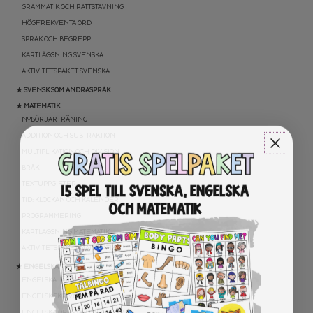
GRAMMATIK OCH RÄTTSTAVNING
HÖGFREKVENTA ORD
SPRÅK OCH BEGREPP
KARTLÄGGNING SVENSKA
AKTIVITETSPAKET SVENSKA
★ SVENSK SOM ANDRASPRÅK
★ MATEMATIK
NYBÖRJARTRÄNING
ADDITION OCH SUBTRAKTION
MULTIPLIKATION OCH DIVISION
BRÅK
TEXTUPPGIFTER
TID: KLOCKAN OCH KALENDER
PROGRAMMERING
KARTLÄGGNING MATEMATIK
AKTIVITETSPAKET MATEMATIK
★ ENGELSKA
ENGELSKA LÄSNING
ENGELSK SKRIVNING
ENGELSKA ORD- OCH BEGREPP