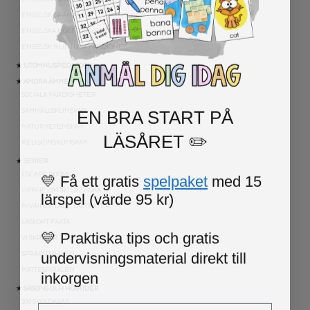
ENGELSK GRAMATIK
ENGELSKA HÖGFREKVENTA ORD
ENGELSK MUNTLIGA FÄRDIGHET
★ UTOMHUSPEDAGOGIK
★ ANDRA ÄMNEN
SOCIALA FÄRDIGHETER
EN BRA START PÅ
SAMHÄLLSKUNSKAP
NATURVETENSKAP
LÄSÅRET ✏️
RELIGIONSKUNSKAP
★ SERIER
💛 Få ett gratis
spelpaket
med 15
ESCAPE ROOMS
lärspel (värde 95 kr)
UPPGIFTSKORT SVENSKA
NIVÅINDELADE LÄSTEXTER
LÄSKORT FAKTA
💛 Praktiska tips och gratis
VI SKRIVER
undervisningsmaterial direkt till
SPRÅKSPIRALEN
inkorgen
MATTESPIRALEN
★ SÄSONG OCH HÖGTIDER
Email
100 SKOLDAGAR