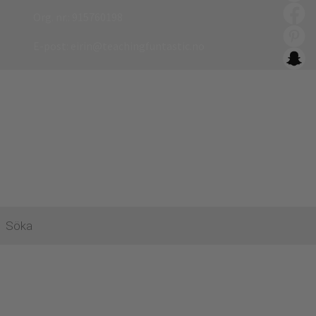
Org. nr.: 915760198
E-post:
eirin@teachingfuntastic.no
ktsökning