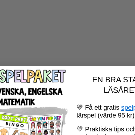
EN BRA ST
LÄSÅRE
💛 Få ett gratis
spel
lärspel (värde 95 kr)
💛 Praktiska tips och