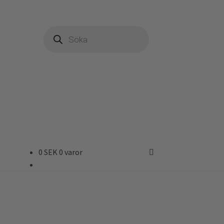
Produktsökning
0
SEK
0 varor