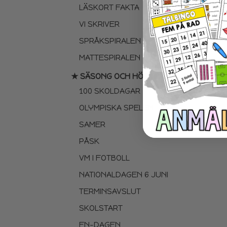
LÄSKORT FAKTA
VI SKRIVER
SPRÅKSPIRALEN
MATTESPIRALEN
★ SÄSONG OCH HÖGTIDER
100 SKOLDAGAR
OLYMPISKA SPELEN
SAMER
PÅSK
VM I FOTBOLL
NATIONALDAGEN 6 JUNI
TERMINSAVSLUT
SKOLSTART
FN-DAGEN