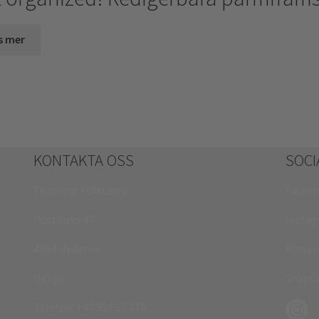
s mer
KONTAKTA OSS
SOCI
Teaching FUNtastic
Faceb
Postboks 47
Insta
4854 Nedenes
Pinter
Norge
SnapC
Telefon:
+47 957 57 778