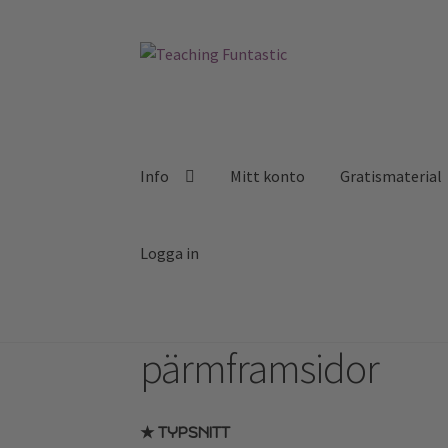
Hoppa
Gå
till
till
navigering
innehåll
Info
Mitt konto
Gratismaterial
Logga in
pärmframsidor
★ TYPSNITT