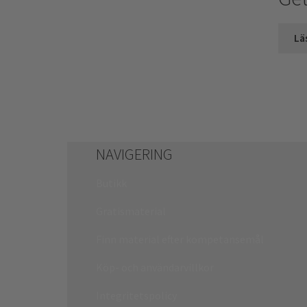
Lä
NAVIGERING
Butikk
Gratismaterial
Finn material efter kompetansemål
Köp- och användarvillkor
Integritetspolicy