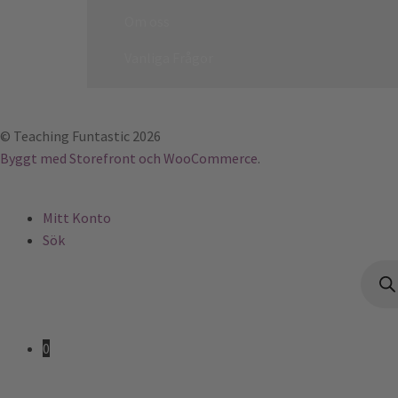
Om oss
Vanliga Frågor
© Teaching Funtastic 2026
Byggt med Storefront och WooCommerce
.
Mitt Konto
Sök
Produ
0