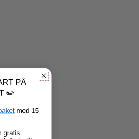
ART PÅ
T ✏️
paket
med 15
 gratis