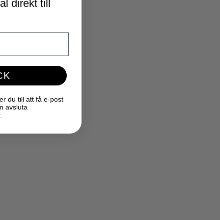
 direkt till
CK
du till att få e-post
n avsluta
.