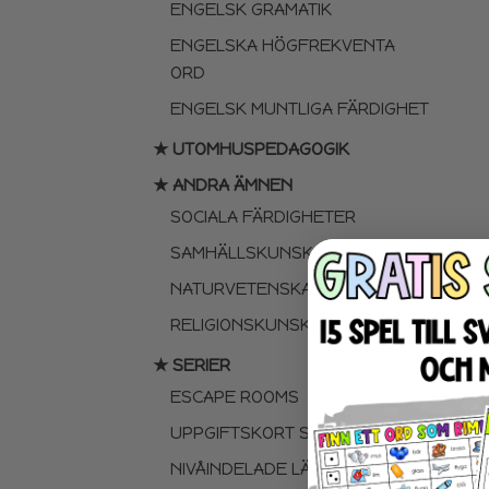
ENGELSK GRAMATIK
ENGELSKA HÖGFREKVENTA
ORD
ENGELSK MUNTLIGA FÄRDIGHET
★ UTOMHUSPEDAGOGIK
★ ANDRA ÄMNEN
SOCIALA FÄRDIGHETER
SAMHÄLLSKUNSKAP
NATURVETENSKAP
RELIGIONSKUNSKAP
★ SERIER
ESCAPE ROOMS
UPPGIFTSKORT SVENSKA
NIVÅINDELADE LÄSTEXTER