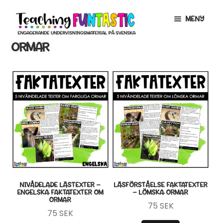
Hoppa
Gå
MENY
till
till
navigering
innehåll
ORMAR
INFO
EXPANDERA
UNDERMENY
MITT KONTO
GRATISMATERIAL
EXPANDERA
UNDERMENY
BUTIK
LICENSER
EXPANDERA
UNDERMENY
TYPSNITT
NIVÅDELADE LÄSTEXTER –
LÄSFÖRSTÅELSE FAKTATEXTER
ENGELSKA FAKTATEXTER OM
– LÖMSKA ORMAR
ORMAR
TIPSHÖRNAN
75
SEK
75
SEK