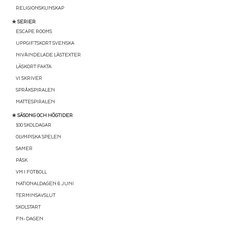
RELIGIONSKUNSKAP
★ SERIER
ESCAPE ROOMS
UPPGIFTSKORT SVENSKA
NIVÅINDELADE LÄSTEXTER
LÄSKORT FAKTA
VI SKRIVER
SPRÅKSPIRALEN
MATTESPIRALEN
★ SÄSONG OCH HÖGTIDER
100 SKOLDAGAR
OLYMPISKA SPELEN
SAMER
PÅSK
VM I FOTBOLL
NATIONALDAGEN 6 JUNI
TERMINSAVSLUT
SKOLSTART
FN-DAGEN