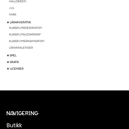
HALLOWEEN
JUL
NYÅR
★ LÄRARVERKTYG
KLASSRUMSDEKORATION
KLASSRUMSLEDARSKAP
KLASSRUMSORGANISATION
LÄRARKALENDER
★ SPEL
★ GRATIS
★ LICENSER
NAVIGERING
Butikk