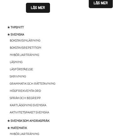
LÄS MER
LÄS MER
★ TYPSNITT
★ SVENSKA
BOKSTAVSINLÄRNING
BOKSTAVSREPETITION
NYBÖRJARTRÄNING
LÄSNING
LÄSFÖRSTÅELSE
SKRIVNING
GRAMMATIK OCH RÄTTSTAVNING
HÖGFREKVENTA ORD
SPRÅK OCH BEGREPP
KARTLÄGGNING SVENSKA
AKTIVITETSPAKET SVENSKA
★ SVENSK SOM ANDRASPRÅK
★ MATEMATIK
NYBÖRJARTRÄNING