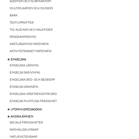
ADDITION OCH SUBTRAKTION
MULTIPLIKATION OCH DIVISION
BRÅK
TEXTUPPGIFTER
TID: KLOCKAN OCH KALENDER
PROGRAMMERING
KARTLÄGGNING MATEMATIK
AKTIVITETSPAKET MATEMATIK
★ ENGELSKA
ENGELSKA LÄSNING
ENGELSK SKRIVNING
ENGELSKA ORD- OCH BEGREPP
ENGELSK GRAMATIK
ENGELSKA HÖGFREKVENTA ORD
ENGELSK MUNTLIGA FÄRDIGHET
★ UTOMHUSPEDAGOGIK
★ ANDRA ÄMNEN
SOCIALA FÄRDIGHETER
SAMHÄLLSKUNSKAP
NATURVETENSKAP