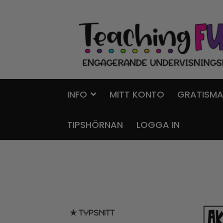
Hoppa
Gå
till
till
navigering
innehåll
INFO
MITT KONTO
GRATISMA
TIPSHÖRNAN
LOGGA IN
★ TYPSNITT