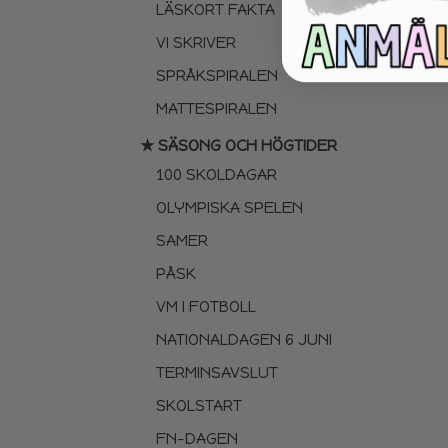
LÄSKORT FAKTA
VI SKRIVER
SPRÅKSPIRALEN
MATTESPIRALEN
★ SÄSONG OCH HÖGTIDER
100 SKOLDAGAR
OLYMPISKA SPELEN
SAMER
PÅSK
VM I FOTBOLL
NATIONALDAGEN 6 JUNI
TERMINSAVSLUT
SKOLSTART
FN-DAGEN