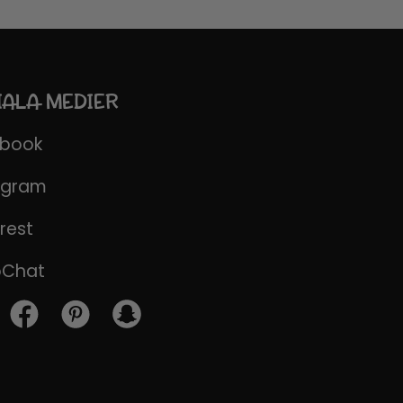
IALA MEDIER
ebook
agram
rest
pChat