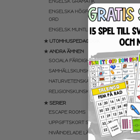
ENGELSK GRAMATIK
ENGELSKA HÖGFREKVENTA
ORD
ENGELSK MUNTLIGA FÄRDIGHET
★ UTOMHUSPEDAGOGIK
★ ANDRA ÄMNEN
SOCIALA FÄRDIGHETER
SAMHÄLLSKUNSKAP
NATURVETENSKAP
RELIGIONSKUNSKAP
★ SERIER
ESCAPE ROOMS
UPPGIFTSKORT SVENSKA
NIVÅINDELADE LÄSTEXTER