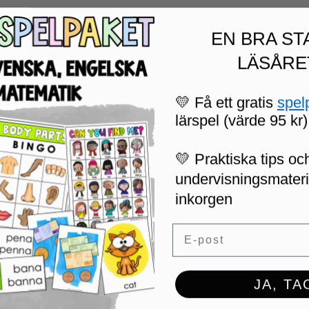
EN BRA ST
LÄSÅRE
💛 Få ett gratis
spel
lärspel (värde 95 kr)
💛 Praktiska tips och
undervisningsmaterial
inkorgen
Email
JA, TA