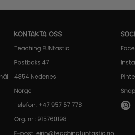
KONTAKTA OSS
SOC
Teaching FUNtastic
Fac
Postboks 47
Inst
mål
4854 Nedenes
Pinte
Norge
Sna
Telefon:
+47 957 57 778
Org. nr.: 915760198
E-post:
eirin@teachingfuntastic.no