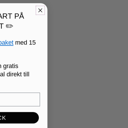
ART PÅ
T ✏️
paket
med 15
 gratis
 direkt till
CK