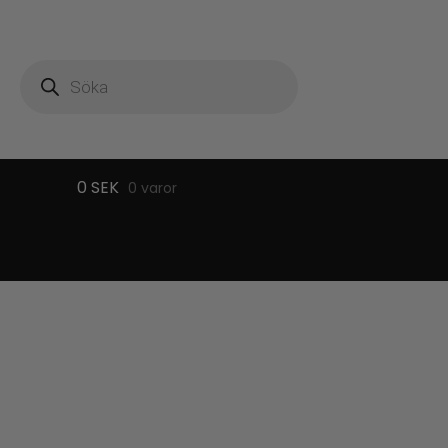
Produktsökning
0
SEK
0 varor