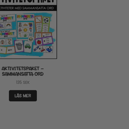
AKTIVITETSPAKET –
SAMMANSATTA ORD
135
SEK
LÄS MER