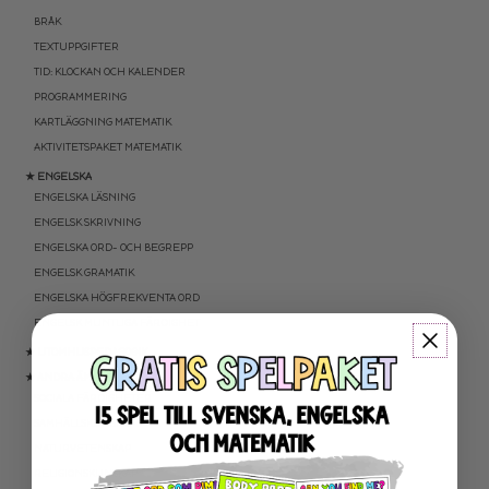
BRÅK
TEXTUPPGIFTER
TID: KLOCKAN OCH KALENDER
PROGRAMMERING
KARTLÄGGNING MATEMATIK
AKTIVITETSPAKET MATEMATIK
★ ENGELSKA
ENGELSKA LÄSNING
ENGELSK SKRIVNING
ENGELSKA ORD- OCH BEGREPP
ENGELSK GRAMATIK
ENGELSKA HÖGFREKVENTA ORD
ENGELSK MUNTLIGA FÄRDIGHET
★ UTOMHUSPEDAGOGIK
★ ANDRA ÄMNEN
SOCIALA FÄRDIGHETER
SAMHÄLLSKUNSKAP
NATURVETENSKAP
RELIGIONSKUNSKAP