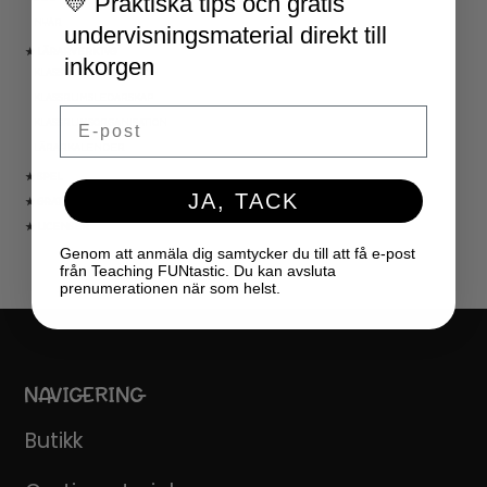
💛 Praktiska tips och gratis
NYÅR
undervisningsmaterial direkt till
★ LÄRARVERKTYG
inkorgen
KLASSRUMSDEKORATION
KLASSRUMSLEDARSKAP
Email
KLASSRUMSORGANISATION
LÄRARKALENDER
★ SPEL
JA, TACK
★ GRATIS
★ LICENSER
Genom att anmäla dig samtycker du till att få e-post
från Teaching FUNtastic. Du kan avsluta
prenumerationen när som helst.
NAVIGERING
Butikk