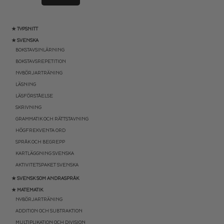
★ TYPSNITT
★ SVENSKA
BOKSTAVSINLÄRNING
BOKSTAVSREPETITION
NYBÖRJARTRÄNING
LÄSNING
LÄSFÖRSTÅELSE
SKRIVNING
GRAMMATIK OCH RÄTTSTAVNING
HÖGFREKVENTA ORD
SPRÅK OCH BEGREPP
KARTLÄGGNING SVENSKA
AKTIVITETSPAKET SVENSKA
★ SVENSK SOM ANDRASPRÅK
★ MATEMATIK
NYBÖRJARTRÄNING
ADDITION OCH SUBTRAKTION
MULTIPLIKATION OCH DIVISION