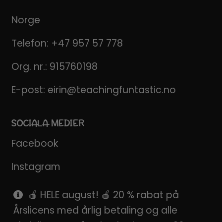
Norge
Telefon:
+47 957 57 778
Org. nr.: 915760198
E-post:
eirin@teachingfuntastic.no
SOCIALA MEDIER
Facebook
Instagram
Pinterest
🍎 HELE august! 🍎 20 % rabat på
Årslicens med årlig betaling og alle
SnapChat