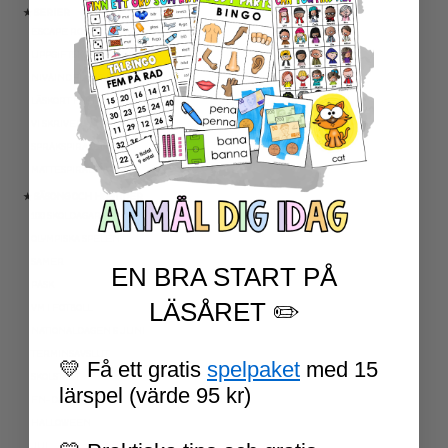
★ SERIER
ESCAPE ROOMS
UPPGIFTSKORT SVENSKA
NIVÅINDELADE LÄSTEXTER
LÄSKORT FAKTA
VI SKRIVER
SPRÅKSPIRALEN
MATTESPIRALEN
★ SÄSONG OCH HÖGTIDER
100 SKOLDAGAR
OLYMPISKA SPELEN
SAMER
EN BRA START PÅ
PÅSK
LÄSÅRET ✏️
VM I FOTBOLL
NATIONALDAGEN 6 JUNI
TERMINSAVSLUT
💛 Få ett gratis
spelpaket
med 15
SKOLSTART
lärspel (värde 95 kr)
FN-DAGEN
HALLOWEEN
JUL