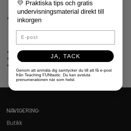
💛 Praktiska tips och gratis
JUL
undervisningsmaterial direkt till
NYÅR
inkorgen
★ LÄRARVERKTYG
KLASSRUMSDEKORATION
KLASSRUMSLEDARSKAP
Email
KLASSRUMSORGANISATION
LÄRARKALENDER
★ SPEL
JA, TACK
★ GRATIS
★ LICENSER
Genom att anmäla dig samtycker du till att få e-post
från Teaching FUNtastic. Du kan avsluta
prenumerationen när som helst.
NAVIGERING
Butikk