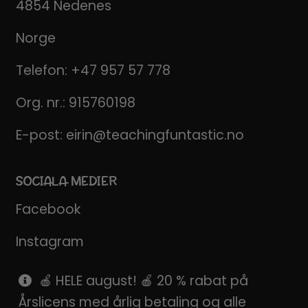
4854 Nedenes
Norge
Telefon:
+47 957 57 778
Org. nr.: 915760198
E-post:
eirin@teachingfuntastic.no
SOCIALA MEDIER
Facebook
Instagram
Pinterest
🍎 HELE august! 🍎 20 % rabat på
Årslicens med årlig betaling og alle
SnapChat