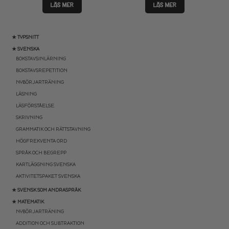
LÄS MER
LÄS MER
★ TYPSNITT
★ SVENSKA
BOKSTAVSINLÄRNING
BOKSTAVSREPETITION
NYBÖRJARTRÄNING
LÄSNING
LÄSFÖRSTÅELSE
SKRIVNING
GRAMMATIK OCH RÄTTSTAVNING
HÖGFREKVENTA ORD
SPRÅK OCH BEGREPP
KARTLÄGGNING SVENSKA
AKTIVITETSPAKET SVENSKA
★ SVENSK SOM ANDRASPRÅK
★ MATEMATIK
NYBÖRJARTRÄNING
ADDITION OCH SUBTRAKTION