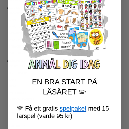
RELIGIONSKUNSKAP
★ SERIER
ESCAPE ROOMS
UPPGIFTSKORT SVENSKA
NIVÅINDELADE LÄSTEXTER
LÄSKORT FAKTA
VI SKRIVER
SPRÅKSPIRALEN
MATTESPIRALEN
★ SÄSONG OCH HÖGTIDER
100 SKOLDAGAR
OLYMPISKA SPELEN
EN BRA START PÅ
SAMER
PÅSK
LÄSÅRET ✏️
VM I FOTBOLL
NATIONALDAGEN 6 JUNI
TERMINSAVSLUT
💛 Få ett gratis
spelpaket
med 15
SKOLSTART
lärspel (värde 95 kr)
FN-DAGEN
HALLOWEEN