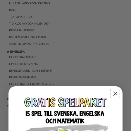
MULTIPLIKATION OCH DIVISION
BRÅK
TEXTUPPGIFTER
TID: KLOCKAN OCH KALENDER
PROGRAMMERING
KARTLÄGGNING MATEMATIK
AKTIVITETSPAKET MATEMATIK
★ ENGELSKA
ENGELSKA LÄSNING
ENGELSK SKRIVNING
ENGELSKA ORD- OCH BEGREPP
ENGELSK GRAMATIK
ENGELSKA HÖGFREKVENTA ORD
ENGELSK MUNTLIGA FÄRDIGHET
★ UTOMHUSPEDAGOGIK
★ ANDRA ÄMNEN
SOCIALA FÄRDIGHETER
SAMHÄLLSKUNSKAP
NATURVETENSKAP