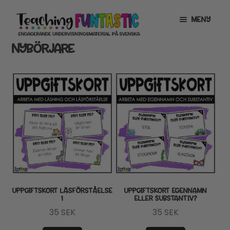
Hoppa
Gå
MENY
till
till
navigering
innehåll
NYBÖRJARE
INFO
EXPANDERA
UNDERMENY
MITT KONTO
GRATISMATERIAL
EXPANDERA
UNDERMENY
BUTIK
LICENSER
EXPANDERA
UNDERMENY
TYPSNITT
UPPGIFTSKORT LÄSFÖRSTÅELSE
UPPGIFTSKORT EGENNAMN
1
ELLER SUBSTANTIV?
TIPSHÖRNAN
35
SEK
35
SEK