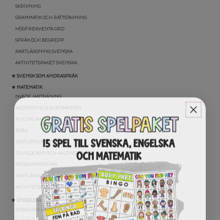
SKRIVNING
GRAMMATIK OCH RÄTTSTAVNING
HÖGFREKVENTA ORD
SPRÅK OCH BEGREPP
KARTLÄGGNING SVENSKA
AKTIVITETSPAKET SVENSKA
★ SVENSK SOM ANDRASPRÅK
★ MATEMATIK
NYBÖRJARTRÄNING
ADDITION OCH SUBTRAKTION
MULTIPLIKATION OCH DIVISION
BRÅK
TEXTUPPGIFTER
TID: KLOCKAN OCH KALENDER
PROGRAMMERING
KARTLÄGGNING MATEMATIK
AKTIVITETSPAKET MATEMATIK
★ ENGELSKA
ENGELSKA LÄSNING