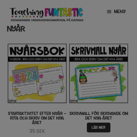
Hoppa
Gå
MENY
till
till
navigering
innehåll
NYÅR
INFO
EXPANDERA
UNDERMENY
MITT KONTO
GRATISMATERIAL
EXPANDERA
UNDERMENY
BUTIK
LICENSER
EXPANDERA
UNDERMENY
TYPSNITT
STARTAKTIVITET EFTER NYÅR –
SKRIVMALL FÖR SKRIVANDE OM
RITA OCH SKRIV OM DET NYA
DET NYA ÅRET
ÅRET
TIPSHÖRNAN
LÄS MER
35
SEK