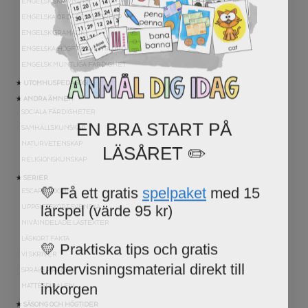
ENGELSK SKRIVNING
ENGELSKA ORD- OCH BEGREPP
ENGELSK GRAMATIK
ENGELSKA HÖGFREKVENTA ORD
ENGELSK MUNTLIGA FÄRDIGHET
★ UTOMHUSPEDAGOGIK
★ ANDRA ÄMNEN
SOCIALA FÄRDIGHETER
EN BRA START PÅ
SAMHÄLLSKUNSKAP
LÄSÅRET ✏️
NATURVETENSKAP
RELIGIONSKUNSKAP
★ SERIER
💛 Få ett gratis
spelpaket
med 15
ESCAPE ROOMS
lärspel (värde 95 kr)
UPPGIFTSKORT SVENSKA
NIVÅINDELADE LÄSTEXTER
💛 Praktiska tips och gratis
LÄSKORT FAKTA
VI SKRIVER
undervisningsmaterial direkt till
SPRÅKSPIRALEN
inkorgen
MATTESPIRALEN
★ SÄSONG OCH HÖGTIDER