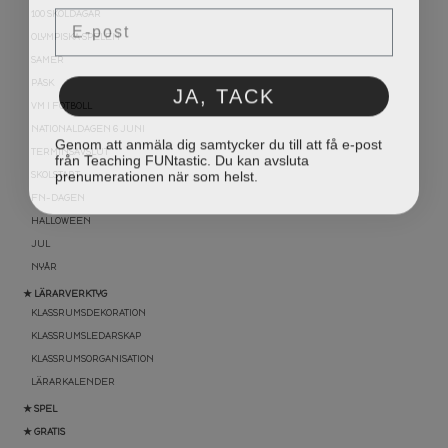
Email
100 SKOLDAGAR
OLYMPISKA SPELEN
SAMER
JA, TACK
PÅSK
VM I FOTBOLL
NATIONALDAGEN 6 JUNI
Genom att anmäla dig samtycker du till att få e-post
från Teaching FUNtastic. Du kan avsluta
TERMINSAVSLUT
prenumerationen när som helst.
SKOLSTART
FN-DAGEN
HALLOWEEN
JUL
NYÅR
★ LÄRARVERKTYG
KLASSRUMSDEKORATION
KLASSRUMSLEDARSKAP
KLASSRUMSORGANISATION
LÄRARKALENDER
★ SPEL
★ GRATIS