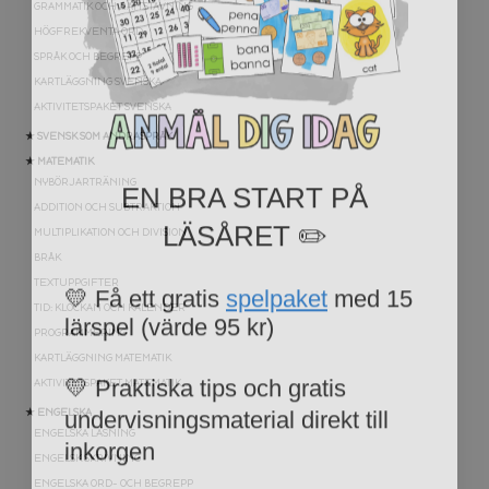
GRAMMATIK OCH RÄTTSTAVNING
HÖGFREKVENTA ORD
SPRÅK OCH BEGREPP
KARTLÄGGNING SVENSKA
AKTIVITETSPAKET SVENSKA
★ SVENSK SOM ANDRASPRÅK
★ MATEMATIK
EN BRA START PÅ
NYBÖRJARTRÄNING
LÄSÅRET ✏️
ADDITION OCH SUBTRAKTION
MULTIPLIKATION OCH DIVISION
BRÅK
💛 Få ett gratis
spelpaket
med 15
TEXTUPPGIFTER
lärspel (värde 95 kr)
TID: KLOCKAN OCH KALENDER
PROGRAMMERING
KARTLÄGGNING MATEMATIK
💛 Praktiska tips och gratis
AKTIVITETSPAKET MATEMATIK
undervisningsmaterial direkt till
★ ENGELSKA
inkorgen
ENGELSKA LÄSNING
ENGELSK SKRIVNING
Email
ENGELSKA ORD- OCH BEGREPP