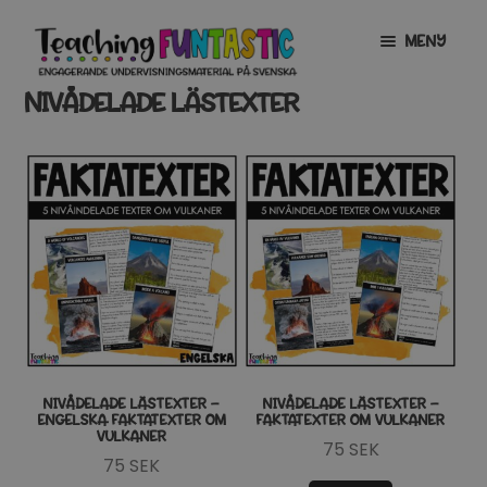
Hoppa
Gå
MENY
till
till
navigering
innehåll
NIVÅDELADE LÄSTEXTER
INFO
EXPANDERA
UNDERMENY
MITT KONTO
GRATISMATERIAL
EXPANDERA
UNDERMENY
BUTIK
LICENSER
EXPANDERA
UNDERMENY
TYPSNITT
NIVÅDELADE LÄSTEXTER –
NIVÅDELADE LÄSTEXTER –
ENGELSKA FAKTATEXTER OM
FAKTATEXTER OM VULKANER
VULKANER
TIPSHÖRNAN
75
SEK
75
SEK