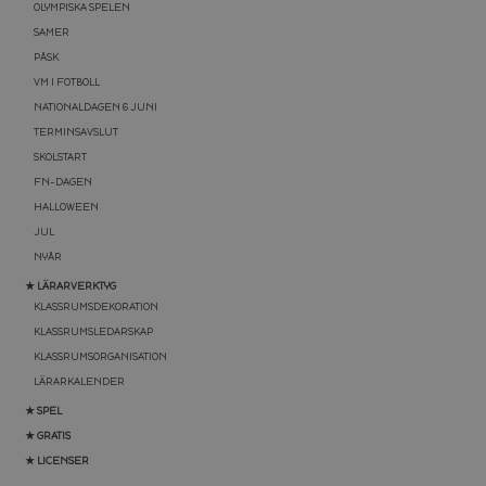
OLYMPISKA SPELEN
SAMER
PÅSK
VM I FOTBOLL
NATIONALDAGEN 6 JUNI
TERMINSAVSLUT
SKOLSTART
FN-DAGEN
HALLOWEEN
JUL
NYÅR
★ LÄRARVERKTYG
KLASSRUMSDEKORATION
KLASSRUMSLEDARSKAP
KLASSRUMSORGANISATION
LÄRARKALENDER
★ SPEL
★ GRATIS
★ LICENSER