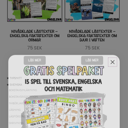
NIVÅDELADE LÄSTEXTER –
NIVÅDELADE LÄSTEXTER –
ENGELSKA FAKTATEXTER OM
ENGELSKA FAKTATEXTER OM
ORMAR
DJUR I VATTEN
75
SEK
75
SEK
LÄS MER
LÄS MER
★ TYPSNITT
★ SVENSKA
BOKSTAVSINLÄRNING
BOKSTAVSREPETITION
NYBÖRJARTRÄNING
LÄSNING
LÄSFÖRSTÅELSE
SKRIVNING