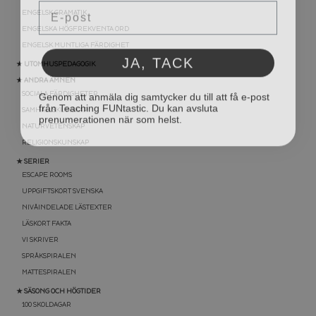
ENGELSK GRAMATIK
ENGELSKA HÖGFREKVENTA ORD
ENGELSK MUNTLIGA FÄRDIGHET
JA, TACK
★ UTOMHUSPEDAGOGIK
★ ANDRA ÄMNEN
Genom att anmäla dig samtycker du till att få e-post
från Teaching FUNtastic. Du kan avsluta
SOCIALA FÄRDIGHETER
prenumerationen när som helst.
SAMHÄLLSKUNSKAP
NATURVETENSKAP
RELIGIONSKUNSKAP
★ SERIER
ESCAPE ROOMS
UPPGIFTSKORT SVENSKA
NIVÅINDELADE LÄSTEXTER
LÄSKORT FAKTA
VI SKRIVER
SPRÅKSPIRALEN
MATTESPIRALEN
★ SÄSONG OCH HÖGTIDER
100 SKOLDAGAR