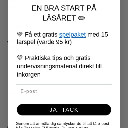
UPPGIFTSKORT SVENSKA
EN BRA START PÅ
NIVÅINDELADE LÄSTEXTER
LÄSKORT FAKTA
LÄSÅRET ✏️
VI SKRIVER
SPRÅKSPIRALEN
💛 Få ett gratis
spelpaket
med 15
MATTESPIRALEN
lärspel (värde 95 kr)
★ SÄSONG OCH HÖGTIDER
100 SKOLDAGAR
OLYMPISKA SPELEN
💛 Praktiska tips och gratis
SAMER
undervisningsmaterial direkt till
PÅSK
inkorgen
VM I FOTBOLL
NATIONALDAGEN 6 JUNI
Email
TERMINSAVSLUT
SKOLSTART
FN-DAGEN
HALLOWEEN
JA, TACK
JUL
NYÅR
Genom att anmäla dig samtycker du till att få e-post
★ LÄRARVERKTYG
från Teaching FUNtastic. Du kan avsluta