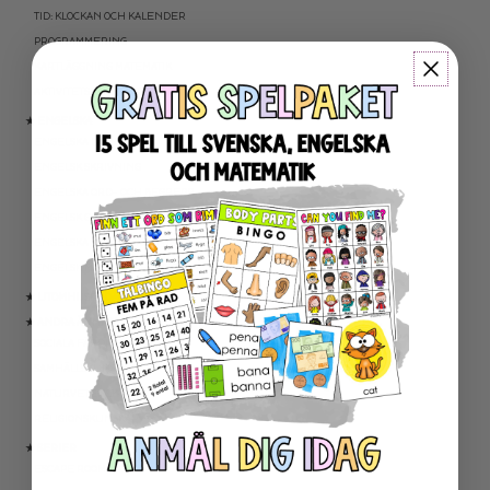
TID: KLOCKAN OCH KALENDER
PROGRAMMERING
KARTLÄGGNING MATEMATIK
AKTIVITETSPAKET MATEMATIK
★ ENGELSKA
ENGELSKA LÄSNING
ENGELSK SKRIVNING
ENGELSKA ORD- OCH BEGREPP
ENGELSK GRAMATIK
ENGELSKA HÖGFREKVENTA ORD
ENGELSK MUNTLIGA FÄRDIGHET
★ UTOMHUSPEDAGOGIK
★ ANDRA ÄMNEN
SOCIALA FÄRDIGHETER
SAMHÄLLSKUNSKAP
NATURVETENSKAP
RELIGIONSKUNSKAP
★ SERIER
ESCAPE ROOMS