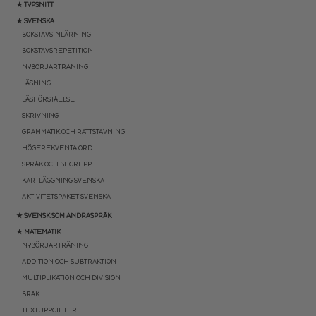
★ TYPSNITT
★ SVENSKA
BOKSTAVSINLÄRNING
BOKSTAVSREPETITION
NYBÖRJARTRÄNING
LÄSNING
LÄSFÖRSTÅELSE
SKRIVNING
GRAMMATIK OCH RÄTTSTAVNING
HÖGFREKVENTA ORD
SPRÅK OCH BEGREPP
KARTLÄGGNING SVENSKA
AKTIVITETSPAKET SVENSKA
★ SVENSK SOM ANDRASPRÅK
★ MATEMATIK
NYBÖRJARTRÄNING
ADDITION OCH SUBTRAKTION
MULTIPLIKATION OCH DIVISION
BRÅK
TEXTUPPGIFTER