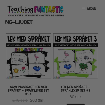
Hoppa
Gå
MENY
till
till
navigering
innehåll
NG-LJUDET
INFO
EXPANDERA
UNDERMENY
MITT KONTO
GRATISMATERIAL
EXPANDERA
UNDERMENY
BUTIK
LICENSER
EXPANDERA
UNDERMENY
TYPSNITT
SAMLINGSPAKET LEK MED
LEK MED SPRÅKET –
SPRÅKET – SPRÅKLEKER SET
SPRÅKLEKER SET #3
#1-4
TIPSHÖRNAN
60
SEK
Det
Det
240
SEK
200
SEK