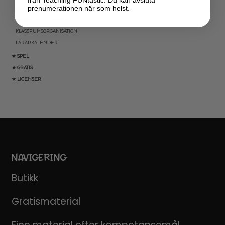
prenumerationen när som helst.
KLASSRUMSDEKORATION
KLASSRUMSLEDARSKAP
KLASSRUMSORGANISATION
LÄRARKALENDER
★ SPEL
★ GRATIS
★ LICENSER
NAVIGERING
Butikk
Gratismaterial