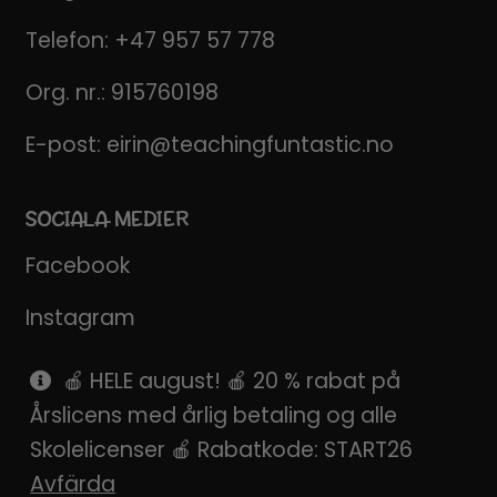
Telefon:
+47 957 57 778
Org. nr.: 915760198
E-post:
eirin@teachingfuntastic.no
SOCIALA MEDIER
Facebook
Instagram
Pinterest
🍎 HELE august! 🍎 20 % rabat på
Årslicens med årlig betaling og alle
SnapChat
Skolelicenser 🍎 Rabatkode: START26
Avfärda