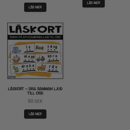
ursprungliga
nuvarande
LÄS MER
LÄS MER
priset
priset
var:
är:
240 SEK.
200 SEK.
LÄSKORT – DRA SAMMAN LJUD
TILL ORD
90
SEK
LÄS MER