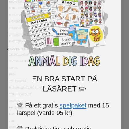
ESCAPE ROOMS
UPPGIFTSKORT SVENSKA
NIVÅINDELADE LÄSTEXTER
LÄSKORT FAKTA
VI SKRIVER
SPRÅKSPIRALEN
MATTESPIRALEN
★ SÄSONG OCH HÖGTIDER
100 SKOLDAGAR
OLYMPISKA SPELEN
SAMER
EN BRA START PÅ
PÅSK
VM I FOTBOLL
LÄSÅRET ✏️
NATIONALDAGEN 6 JUNI
TERMINSAVSLUT
💛 Få ett gratis
spelpaket
med 15
SKOLSTART
FN-DAGEN
lärspel (värde 95 kr)
HALLOWEEN
JUL
💛 Praktiska tips och gratis
NYÅR