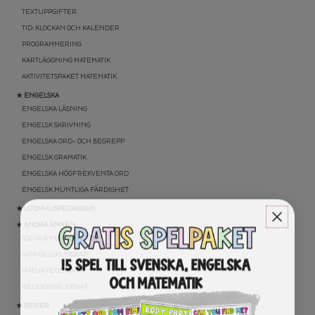
TEXTUPPGIFTER
TID: KLOCKAN OCH KALENDER
PROGRAMMERING
KARTLÄGGNING MATEMATIK
AKTIVITETSPAKET MATEMATIK
★ ENGELSKA
ENGELSKA LÄSNING
ENGELSK SKRIVNING
ENGELSKA ORD- OCH BEGREPP
ENGELSK GRAMATIK
ENGELSKA HÖGFREKVENTA ORD
ENGELSK MUNTLIGA FÄRDIGHET
★ UTOMHUSPEDAGOGIK
★ ANDRA ÄMNEN
SOCIALA FÄRDIGHETER
SAMHÄLLSKUNSKAP
NATURVETENSKAP
RELIGIONSKUNSKAP
★ SERIER