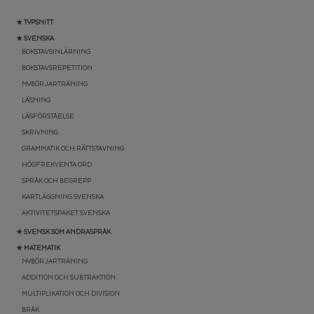
★ TYPSNITT
★ SVENSKA
BOKSTAVSINLÄRNING
BOKSTAVSREPETITION
NYBÖRJARTRÄNING
LÄSNING
LÄSFÖRSTÅELSE
SKRIVNING
GRAMMATIK OCH RÄTTSTAVNING
HÖGFREKVENTA ORD
SPRÅK OCH BEGREPP
KARTLÄGGNING SVENSKA
AKTIVITETSPAKET SVENSKA
★ SVENSK SOM ANDRASPRÅK
★ MATEMATIK
NYBÖRJARTRÄNING
ADDITION OCH SUBTRAKTION
MULTIPLIKATION OCH DIVISION
BRÅK