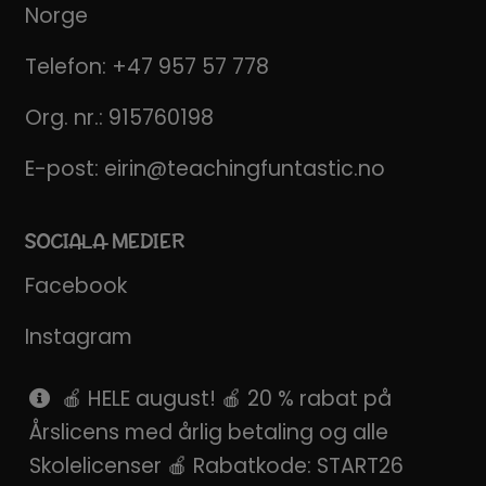
Norge
Telefon:
+47 957 57 778
Org. nr.: 915760198
E-post:
eirin@teachingfuntastic.no
SOCIALA MEDIER
Facebook
Instagram
Pinterest
🍎 HELE august! 🍎 20 % rabat på
Årslicens med årlig betaling og alle
SnapChat
Skolelicenser 🍎 Rabatkode: START26