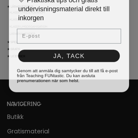
undervisningsmaterial direkt till
★ LÄRARVERKTYG
KLASSRUMSDEKORATION
inkorgen
KLASSRUMSLEDARSKAP
KLASSRUMSORGANISATION
Email
LÄRARKALENDER
★ SPEL
★ GRATIS
JA, TACK
★ LICENSER
Genom att anmäla dig samtycker du till att få e-post
från Teaching FUNtastic. Du kan avsluta
prenumerationen när som helst.
NAVIGERING
Butikk
Gratismaterial