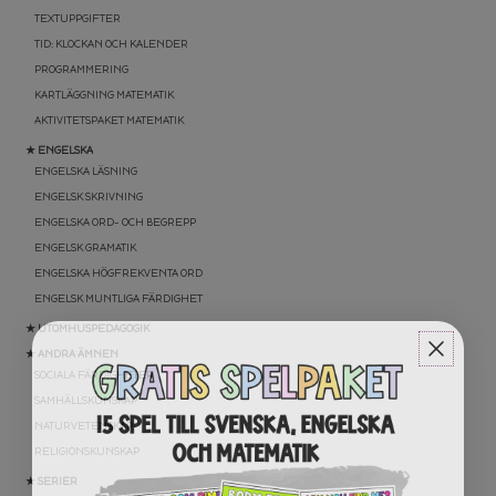
TEXTUPPGIFTER
TID: KLOCKAN OCH KALENDER
PROGRAMMERING
KARTLÄGGNING MATEMATIK
AKTIVITETSPAKET MATEMATIK
★ ENGELSKA
ENGELSKA LÄSNING
ENGELSK SKRIVNING
ENGELSKA ORD- OCH BEGREPP
ENGELSK GRAMATIK
ENGELSKA HÖGFREKVENTA ORD
ENGELSK MUNTLIGA FÄRDIGHET
★ UTOMHUSPEDAGOGIK
★ ANDRA ÄMNEN
SOCIALA FÄRDIGHETER
SAMHÄLLSKUNSKAP
NATURVETENSKAP
RELIGIONSKUNSKAP
★ SERIER