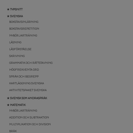
★ TYPSNITT
★ SVENSKA
BOKSTAVSINLÄRNING
BOKSTAVSREPETITION
NYBÖRJARTRÄNING
LÄSNING
LÄSFÖRSTÅELSE
SKRIVNING
GRAMMATIK OCH RÄTTSTAVNING
HÖGFREKVENTA ORD
SPRÅK OCH BEGREPP
KARTLÄGGNING SVENSKA
AKTIVITETSPAKET SVENSKA
★ SVENSK SOM ANDRASPRÅK
★ MATEMATIK
NYBÖRJARTRÄNING
ADDITION OCH SUBTRAKTION
MULTIPLIKATION OCH DIVISION
BRÅK