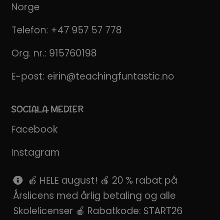
Norge
Telefon:
+47 957 57 778
Org. nr.: 915760198
E-post:
eirin@teachingfuntastic.no
SOCIALA MEDIER
Facebook
Instagram
Pinterest
🍎 HELE august! 🍎 20 % rabat på
Årslicens med årlig betaling og alle
SnapChat
Skolelicenser 🍎 Rabatkode: START26