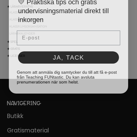
undervisningsmaterial direkt till
★ LÄRARVERKTYG
KLASSRUMSDEKORATION
inkorgen
KLASSRUMSLEDARSKAP
KLASSRUMSORGANISATION
Email
LÄRARKALENDER
★ SPEL
★ GRATIS
JA, TACK
★ LICENSER
Genom att anmäla dig samtycker du till att få e-post
från Teaching FUNtastic. Du kan avsluta
prenumerationen när som helst.
NAVIGERING
Butikk
Gratismaterial