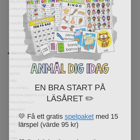
ESCAPE ROOMS
UPPGIFTSKORT SVENSKA
NIVÅINDELADE LÄSTEXTER
LÄSKORT FAKTA
VI SKRIVER
SPRÅKSPIRALEN
MATTESPIRALEN
★ SÄSONG OCH HÖGTIDER
100 SKOLDAGAR
OLYMPISKA SPELEN
SAMER
EN BRA START PÅ
PÅSK
VM I FOTBOLL
LÄSÅRET ✏️
NATIONALDAGEN 6 JUNI
TERMINSAVSLUT
💛 Få ett gratis
spelpaket
med 15
SKOLSTART
FN-DAGEN
lärspel (värde 95 kr)
HALLOWEEN
JUL
💛 Praktiska tips och gratis
NYÅR