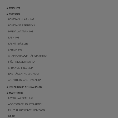
★ TYPSNITT
★ SVENSKA
BOKSTAVSINLÄRNING
BOKSTAVSREPETITION
NYBÖRJARTRÄNING
LÄSNING
LÄSFÖRSTÅELSE
SKRIVNING
GRAMMATIK OCH RÄTTSTAVNING
HÖGFREKVENTA ORD
SPRÅK OCH BEGREPP
KARTLÄGGNING SVENSKA
AKTIVITETSPAKET SVENSKA
★ SVENSK SOM ANDRASPRÅK
★ MATEMATIK
NYBÖRJARTRÄNING
ADDITION OCH SUBTRAKTION
MULTIPLIKATION OCH DIVISION
BRÅK