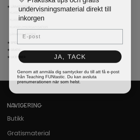
undervisningsmaterial direkt till
★ LÄRARVERKTYG
KLASSRUMSDEKORATION
inkorgen
KLASSRUMSLEDARSKAP
KLASSRUMSORGANISATION
Email
LÄRARKALENDER
★ SPEL
★ GRATIS
JA, TACK
★ LICENSER
Genom att anmäla dig samtycker du till att få e-post
från Teaching FUNtastic. Du kan avsluta
prenumerationen när som helst.
NAVIGERING
Butikk
Gratismaterial