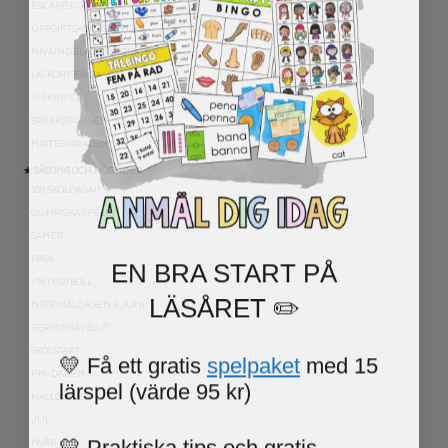
ESCAPE ROOMS
UPPGIFTSKORT SVENSKA
NIVÅINDELADE LÄSTEXTER
LÄSKORT FAKTA
VI SKRIVER
SPRÅKSPIRALEN
MATTESPIRALEN
★ SÄSONG OCH HÖGTIDER
100 SKOLDAGAR
OLYMPISKA SPELEN
SAMER
EN BRA START PÅ
PÅSK
VM I FOTBOLL
LÄSÅRET ✏️
NATIONALDAGEN 6 JUNI
TERMINSAVSLUT
💛 Få ett gratis
spelpaket
med 15
SKOLSTART
FN-DAGEN
lärspel (värde 95 kr)
HALLOWEEN
JUL
💛 Praktiska tips och gratis
NYÅR