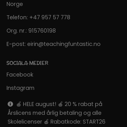
Norge
Telefon:
+47 957 57 778
Org. nr.: 915760198
E-post:
eirin@teachingfuntastic.no
SOCIALA MEDIER
Facebook
Instagram
Pinterest
🍎 HELE august! 🍎 20 % rabat på
Årslicens med årlig betaling og alle
SnapChat
Skolelicenser 🍎 Rabatkode: START26