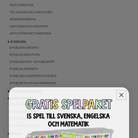
TEXTUPPGIFTER
TID: KLOCKAN OCH KALENDER
PROGRAMMERING
KARTLÄGGNING MATEMATIK
AKTIVITETSPAKET MATEMATIK
★ ENGELSKA
ENGELSKA LÄSNING
ENGELSK SKRIVNING
ENGELSKA ORD- OCH BEGREPP
ENGELSK GRAMATIK
ENGELSKA HÖGFREKVENTA ORD
ENGELSK MUNTLIGA FÄRDIGHET
★ UTOMHUSPEDAGOGIK
★ ANDRA ÄMNEN
SOCIALA FÄRDIGHETER
SAMHÄLLSKUNSKAP
NATURVETENSKAP
RELIGIONSKUNSKAP
★ SERIER