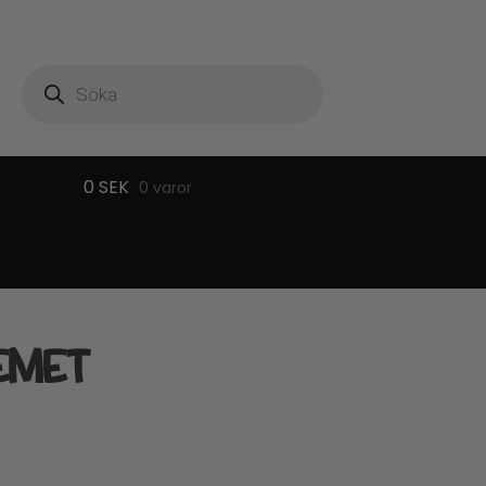
Produktsökning
0
SEK
0 varor
EMET