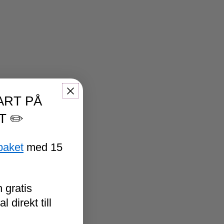
ART PÅ
T ✏️
paket
med 15
 gratis
 direkt till