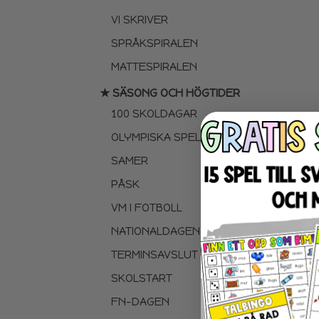
VI SKRIVER
SPRÅKSPIRALEN
MATTESPIRALEN
★ SÄSONG OCH HÖGTIDER
100 SKOLDAGAR
OLYMPISKA SPELEN
SAMER
PÅSK
VM I FOTBOLL
NATIONALDAGEN 6 JUNI
TERMINSAVSLUT
SKOLSTART
FN-DAGEN