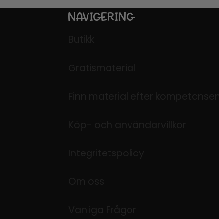
NAVIGERING
Butikk
Gratismaterial
Finn material efter kompetanse
Köp- och användarvillkor
Integritetspolicy
Om oss
Vanliga Frågor