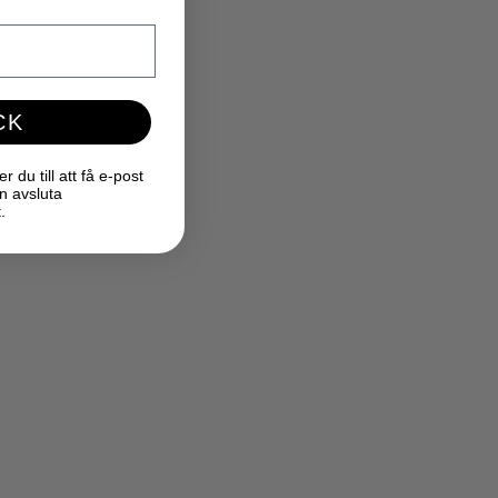
CK
du till att få e-post
n avsluta
.