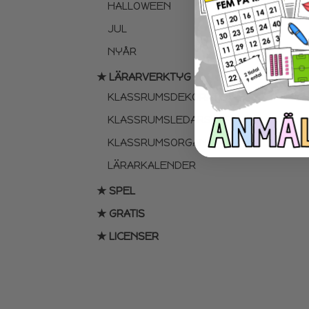
HALLOWEEN
JUL
NYÅR
★ LÄRARVERKTYG
KLASSRUMSDEKORATION
KLASSRUMSLEDARSKAP
KLASSRUMSORGANISATION
LÄRARKALENDER
★ SPEL
★ GRATIS
★ LICENSER