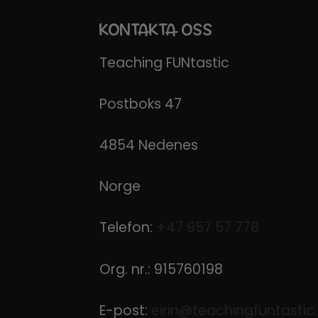
KONTAKTA OSS
Teaching FUNtastic
Postboks 47
4854 Nedenes
Norge
Telefon:
+47 957 57 778
Org. nr.: 915760198
E-post:
eirin@teachingfuntastic