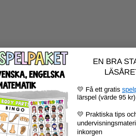
EN BRA ST
LÄSÅRE
💛 Få ett gratis
spel
lärspel (värde 95 kr)
💛 Praktiska tips och
undervisningsmaterial
inkorgen