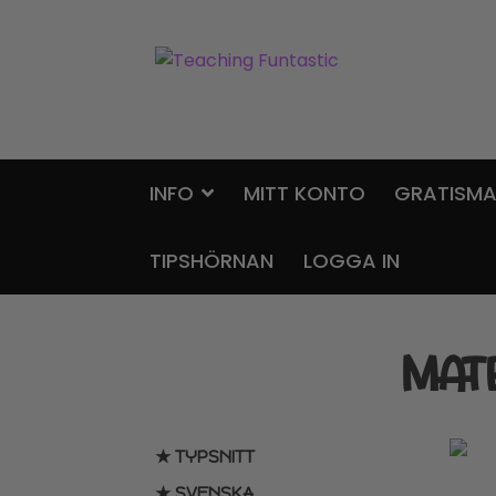
Hoppa
Gå
till
till
navigering
innehåll
INFO
MITT KONTO
GRATISMA
TIPSHÖRNAN
LOGGA IN
MAT
★ TYPSNITT
★ SVENSKA