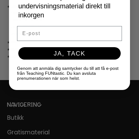
undervisningsmaterial direkt till
★ LÄRARVERKTYG
KLASSRUMSDEKORATION
inkorgen
KLASSRUMSLEDARSKAP
KLASSRUMSORGANISATION
Email
LÄRARKALENDER
★ SPEL
★ GRATIS
JA, TACK
★ LICENSER
Genom att anmäla dig samtycker du till att få e-post
från Teaching FUNtastic. Du kan avsluta
prenumerationen när som helst.
NAVIGERING
Butikk
Gratismaterial