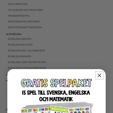
TEXTUPPGIFTER
TID: KLOCKAN OCH KALENDER
PROGRAMMERING
KARTLÄGGNING MATEMATIK
AKTIVITETSPAKET MATEMATIK
★ ENGELSKA
ENGELSKA LÄSNING
ENGELSK SKRIVNING
ENGELSKA ORD- OCH BEGREPP
ENGELSK GRAMATIK
ENGELSKA HÖGFREKVENTA ORD
ENGELSK MUNTLIGA FÄRDIGHET
★ UTOMHUSPEDAGOGIK
★ ANDRA ÄMNEN
SOCIALA FÄRDIGHETER
SAMHÄLLSKUNSKAP
NATURVETENSKAP
RELIGIONSKUNSKAP
★ SERIER