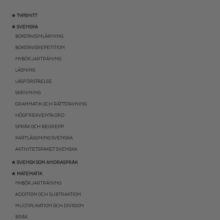
★ TYPSNITT
★ SVENSKA
BOKSTAVSINLÄRNING
BOKSTAVSREPETITION
NYBÖRJARTRÄNING
LÄSNING
LÄSFÖRSTÅELSE
SKRIVNING
GRAMMATIK OCH RÄTTSTAVNING
HÖGFREKVENTA ORD
SPRÅK OCH BEGREPP
KARTLÄGGNING SVENSKA
AKTIVITETSPAKET SVENSKA
★ SVENSK SOM ANDRASPRÅK
★ MATEMATIK
NYBÖRJARTRÄNING
ADDITION OCH SUBTRAKTION
MULTIPLIKATION OCH DIVISION
BRÅK