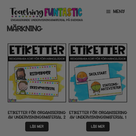
Hoppa
Gå
MENY
till
till
navigering
innehåll
MÄRKNING
INFO
EXPANDERA
UNDERMENY
MITT KONTO
GRATISMATERIAL
EXPANDERA
UNDERMENY
BUTIK
LICENSER
EXPANDERA
UNDERMENY
TYPSNITT
ETIKETTER FÖR ORGANISERING
ETIKETTER FÖR ORGANISERING
AV UNDERVISNINGSMATERIAL 2
AV UNDERVISNINGSMATERIAL 1
TIPSHÖRNAN
LÄS MER
LÄS MER