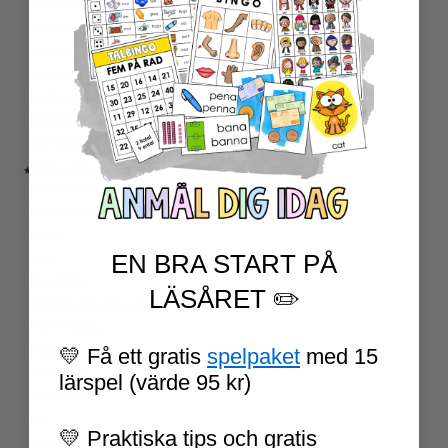
ESCAPE ROOMS
UPPGIFTSKORT SVENSKA
NIVÅINDELADE LÄSTEXTER
LÄSKORT FAKTA
VI SKRIVER
SPRÅKSPIRALEN
MATTESPIRALEN
★ SÄSONG OCH HÖGTIDER
100 SKOLDAGAR
OLYMPISKA SPELEN
SAMER
EN BRA START PÅ
PÅSK
VM I FOTBOLL
LÄSÅRET ✏️
NATIONALDAGEN 6 JUNI
TERMINSAVSLUT
💛 Få ett gratis
spelpaket
med 15
SKOLSTART
FN-DAGEN
lärspel (värde 95 kr)
HALLOWEEN
JUL
💛 Praktiska tips och gratis
NYÅR