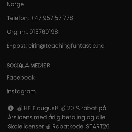
Norge
Telefon:
+47 957 57 778
Org. nr.: 915760198
E-post:
eirin@teachingfuntastic.no
SOCIALA MEDIER
Facebook
Instagram
Pinterest
🍎 HELE august! 🍎 20 % rabat på
Årslicens med årlig betaling og alle
SnapChat
Skolelicenser 🍎 Rabatkode: START26