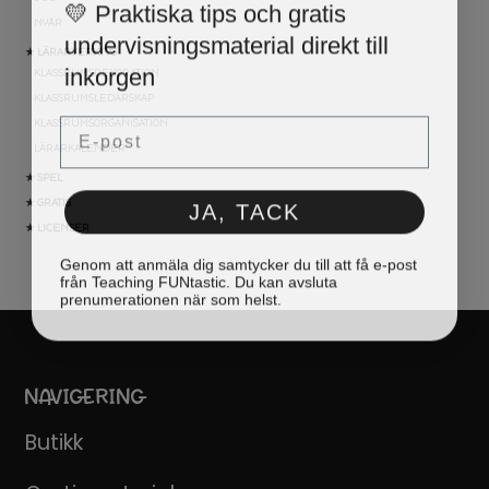
💛 Praktiska tips och gratis
NYÅR
undervisningsmaterial direkt till
★ LÄRARVERKTYG
inkorgen
KLASSRUMSDEKORATION
KLASSRUMSLEDARSKAP
Email
KLASSRUMSORGANISATION
LÄRARKALENDER
★ SPEL
JA, TACK
★ GRATIS
★ LICENSER
Genom att anmäla dig samtycker du till att få e-post
från Teaching FUNtastic. Du kan avsluta
prenumerationen när som helst.
NAVIGERING
Butikk