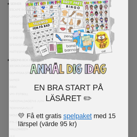
★ SERIER
ESCAPE ROOMS
UPPGIFTSKORT SVENSKA
NIVÅINDELADE LÄSTEXTER
LÄSKORT FAKTA
VI SKRIVER
SPRÅKSPIRALEN
MATTESPIRALEN
★ SÄSONG OCH HÖGTIDER
100 SKOLDAGAR
OLYMPISKA SPELEN
SAMER
EN BRA START PÅ
PÅSK
LÄSÅRET ✏️
VM I FOTBOLL
NATIONALDAGEN 6 JUNI
TERMINSAVSLUT
💛 Få ett gratis
spelpaket
med 15
SKOLSTART
lärspel (värde 95 kr)
FN-DAGEN
HALLOWEEN
JUL