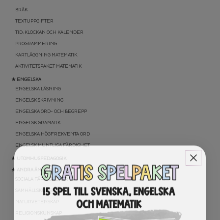
BRÅK
TEXTUPPGIFTER
TID: KLOCKAN OCH KALENDER
PROGRAMMERING
KARTLÄGGNING MATEMATIK
AKTIVITETSPAKET MATEMATIK
★ ENGELSKA
ENGELSKA LÄSNING
ENGELSK SKRIVNING
ENGELSKA ORD- OCH BEGREPP
ENGELSK GRAMATIK
ENGELSKA HÖGFREKVENTA ORD
ENGELSK MUNTLIGA FÄRDIGHET
★ UTOMHUSPEDAGOGIK
★ ANDRA ÄMNEN
SOCIALA FÄRDIGHETER
SAMHÄLLSKUNSKAP
NATURVETENSKAP
RELIGIONSKUNSKAP