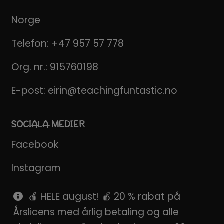
Norge
Telefon:
+47 957 57 778
Org. nr.: 915760198
E-post:
eirin@teachingfuntastic.no
SOCIALA MEDIER
Facebook
Instagram
Pinterest
🍎 HELE august! 🍎 20 % rabat på
Årslicens med årlig betaling og alle
SnapChat