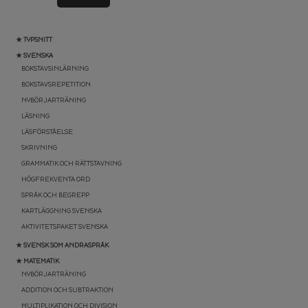
★ TYPSNITT
★ SVENSKA
BOKSTAVSINLÄRNING
BOKSTAVSREPETITION
NYBÖRJARTRÄNING
LÄSNING
LÄSFÖRSTÅELSE
SKRIVNING
GRAMMATIK OCH RÄTTSTAVNING
HÖGFREKVENTA ORD
SPRÅK OCH BEGREPP
KARTLÄGGNING SVENSKA
AKTIVITETSPAKET SVENSKA
★ SVENSK SOM ANDRASPRÅK
★ MATEMATIK
NYBÖRJARTRÄNING
ADDITION OCH SUBTRAKTION
MULTIPLIKATION OCH DIVISION