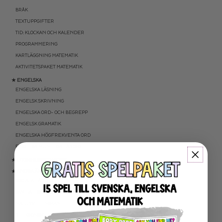
BRÅK
TEXTUPPGIFTER
TID: KLOCKAN OCH KALENDER
PROGRAMMERING
KARTLÄGGNING MATEMATIK
AKTIVITETSPAKET MATEMATIK
★ ENGELSKA
ENGELSKA LÄSNING
ENGELSK SKRIVNING
ENGELSKA ORD- OCH BEGREPP
ENGELSK GRAMATIK
ENGELSKA HÖGFREKVENTA ORD
ENGELSK MUNTLIGA FÄRDIGHET
★ UTOMHUSPEDAGOGIK
★ ANDRA ÄMNEN
SOCIALA FÄRDIGHETER
SAMHÄLLSKUNSKAP
NATURVETENSKAP
RELIGIONSKUNSKAP