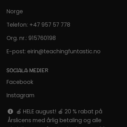
Norge
Telefon:
+47 957 57 778
Org. nr.: 915760198
E-post:
eirin@teachingfuntastic.no
SOCIALA MEDIER
Facebook
Instagram
Pinterest
🍎 HELE august! 🍎 20 % rabat på
Årslicens med årlig betaling og alle
SnapChat