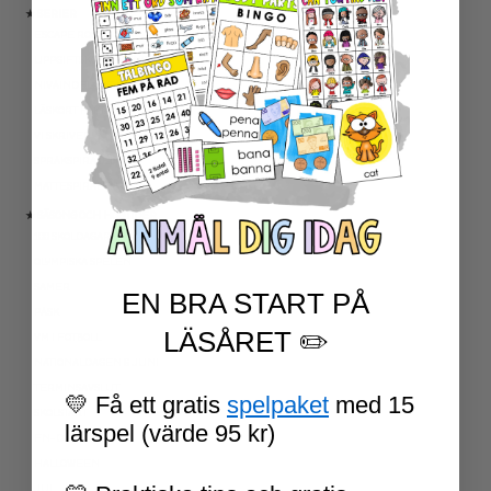
★ SERIER
ESCAPE ROOMS
UPPGIFTSKORT SVENSKA
NIVÅINDELADE LÄSTEXTER
LÄSKORT FAKTA
VI SKRIVER
SPRÅKSPIRALEN
MATTESPIRALEN
★ SÄSONG OCH HÖGTIDER
100 SKOLDAGAR
OLYMPISKA SPELEN
SAMER
EN BRA START PÅ
PÅSK
LÄSÅRET ✏️
VM I FOTBOLL
NATIONALDAGEN 6 JUNI
TERMINSAVSLUT
💛 Få ett gratis
spelpaket
med 15
SKOLSTART
lärspel (värde 95 kr)
FN-DAGEN
HALLOWEEN
JUL