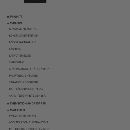
★ TYPSNITT
★ SVENSKA
BOKSTAVSINLÄRNING
BOKSTAVSREPETITION
NYBÖRJARTRÄNING
LÄSNING
LÄSFÖRSTÅELSE
SKRIVNING
GRAMMATIK OCH RÄTTSTAVNING
HÖGFREKVENTA ORD
SPRÅK OCH BEGREPP
KARTLÄGGNING SVENSKA
AKTIVITETSPAKET SVENSKA
★ SVENSK SOM ANDRASPRÅK
★ MATEMATIK
NYBÖRJARTRÄNING
ADDITION OCH SUBTRAKTION
MULTIPLIKATION OCH DIVISION