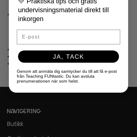
💛 Praktiska tips och gratis
NYÅR
undervisningsmaterial direkt till
★ LÄRARVERKTYG
inkorgen
KLASSRUMSDEKORATION
KLASSRUMSLEDARSKAP
Email
KLASSRUMSORGANISATION
LÄRARKALENDER
★ SPEL
JA, TACK
★ GRATIS
★ LICENSER
Genom att anmäla dig samtycker du till att få e-post
från Teaching FUNtastic. Du kan avsluta
prenumerationen när som helst.
NAVIGERING
Butikk