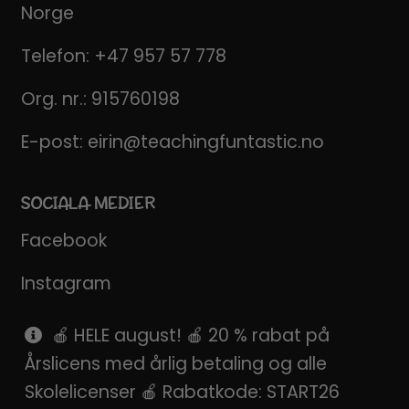
Norge
Telefon:
+47 957 57 778
Org. nr.: 915760198
E-post:
eirin@teachingfuntastic.no
SOCIALA MEDIER
Facebook
Instagram
Pinterest
🍎 HELE august! 🍎 20 % rabat på
Årslicens med årlig betaling og alle
SnapChat
Skolelicenser 🍎 Rabatkode: START26