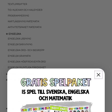
TEXTUPPGIFTER
TID: KLOCKAN OCH KALENDER
PROGRAMMERING
KARTLÄGGNING MATEMATIK
AKTIVITETSPAKET MATEMATIK
★ ENGELSKA
ENGELSKA LÄSNING
ENGELSK SKRIVNING
ENGELSKA ORD- OCH BEGREPP
ENGELSK GRAMATIK
ENGELSKA HÖGFREKVENTA ORD
ENGELSK MUNTLIGA FÄRDIGHET
★ UTOMHUSPEDAGOGIK
★ ANDRA ÄMNEN
SOCIALA FÄRDIGHETER
SAMHÄLLSKUNSKAP
NATURVETENSKAP
RELIGIONSKUNSKAP
★ SERIER