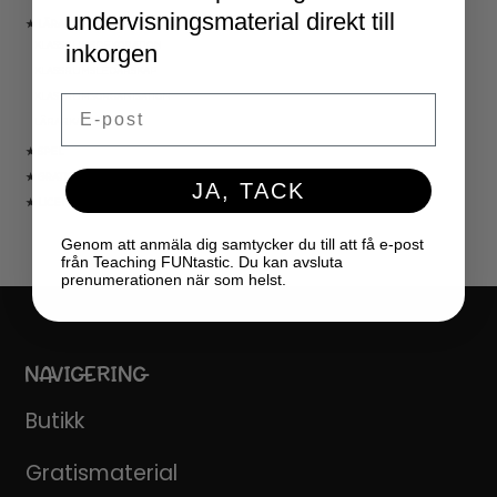
undervisningsmaterial direkt till
★ LÄRARVERKTYG
KLASSRUMSDEKORATION
inkorgen
KLASSRUMSLEDARSKAP
KLASSRUMSORGANISATION
Email
LÄRARKALENDER
★ SPEL
★ GRATIS
JA, TACK
★ LICENSER
Genom att anmäla dig samtycker du till att få e-post
från Teaching FUNtastic. Du kan avsluta
prenumerationen när som helst.
NAVIGERING
Butikk
Gratismaterial