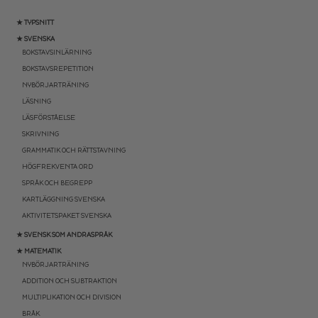
★ TYPSNITT
★ SVENSKA
BOKSTAVSINLÄRNING
BOKSTAVSREPETITION
NYBÖRJARTRÄNING
LÄSNING
LÄSFÖRSTÅELSE
SKRIVNING
GRAMMATIK OCH RÄTTSTAVNING
HÖGFREKVENTA ORD
SPRÅK OCH BEGREPP
KARTLÄGGNING SVENSKA
AKTIVITETSPAKET SVENSKA
★ SVENSK SOM ANDRASPRÅK
★ MATEMATIK
NYBÖRJARTRÄNING
ADDITION OCH SUBTRAKTION
MULTIPLIKATION OCH DIVISION
BRÅK