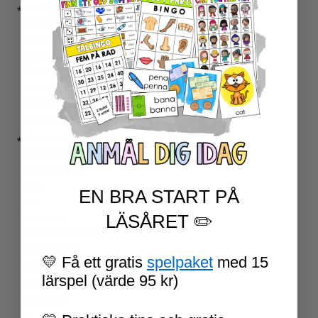
★ SERIER
ESCAPE ROOMS
UPPGIFTSKORT SVENSKA
NIVÅINDELADE LÄSTEXTER
LÄSKORT FAKTA
VI SKRIVER
SPRÅKSPIRALEN
MATTESPIRALEN
★ SÄSONG OCH HÖGTIDER
100 SKOLDAGAR
OLYMPISKA SPELEN
SAMER
EN BRA START PÅ
PÅSK
LÄSÅRET ✏️
VM I FOTBOLL
NATIONALDAGEN 6 JUNI
TERMINSAVSLUT
💛 Få ett gratis
spelpaket
med 15
SKOLSTART
lärspel (värde 95 kr)
FN-DAGEN
HALLOWEEN
JUL