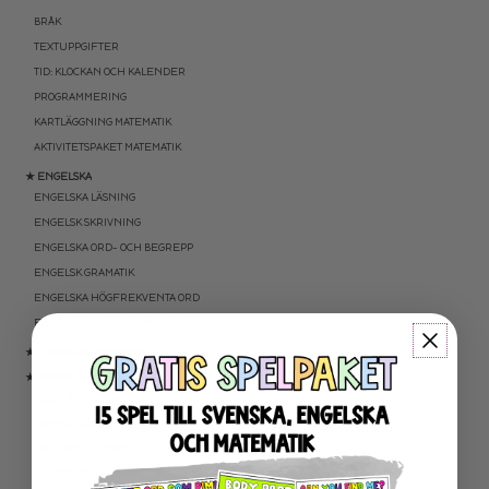
BRÅK
TEXTUPPGIFTER
TID: KLOCKAN OCH KALENDER
PROGRAMMERING
KARTLÄGGNING MATEMATIK
AKTIVITETSPAKET MATEMATIK
★ ENGELSKA
ENGELSKA LÄSNING
ENGELSK SKRIVNING
ENGELSKA ORD- OCH BEGREPP
ENGELSK GRAMATIK
ENGELSKA HÖGFREKVENTA ORD
ENGELSK MUNTLIGA FÄRDIGHET
★ UTOMHUSPEDAGOGIK
★ ANDRA ÄMNEN
SOCIALA FÄRDIGHETER
SAMHÄLLSKUNSKAP
NATURVETENSKAP
RELIGIONSKUNSKAP