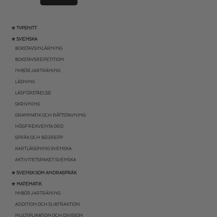
★ TYPSNITT
★ SVENSKA
BOKSTAVSINLÄRNING
BOKSTAVSREPETITION
NYBÖRJARTRÄNING
LÄSNING
LÄSFÖRSTÅELSE
SKRIVNING
GRAMMATIK OCH RÄTTSTAVNING
HÖGFREKVENTA ORD
SPRÅK OCH BEGREPP
KARTLÄGGNING SVENSKA
AKTIVITETSPAKET SVENSKA
★ SVENSK SOM ANDRASPRÅK
★ MATEMATIK
NYBÖRJARTRÄNING
ADDITION OCH SUBTRAKTION
MULTIPLIKATION OCH DIVISION