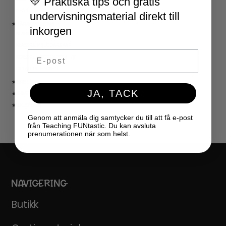
💛 Praktiska tips och gratis
NYÅR
undervisningsmaterial direkt till
★ LÄRARVERKTYG
inkorgen
KLASSRUMSDEKORATION
KLASSRUMSLEDARSKAP
Email
KLASSRUMSORGANISATION
LÄRARKALENDER
★ SPEL
JA, TACK
★ GRATIS
★ LICENSER
Genom att anmäla dig samtycker du till att få e-post
från Teaching FUNtastic. Du kan avsluta
prenumerationen när som helst.
NAVIGERING
Butikk