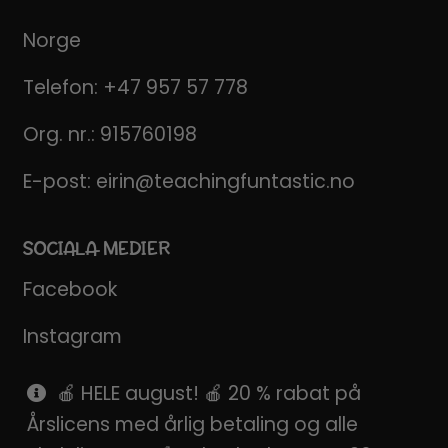
Norge
Telefon:
+47 957 57 778
Org. nr.: 915760198
E-post:
eirin@teachingfuntastic.no
SOCIALA MEDIER
Facebook
Instagram
Pinterest
🍎 HELE august! 🍎 20 % rabat på
Årslicens med årlig betaling og alle
SnapChat