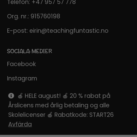
Telefon:
+47 957 57 778
Org. nr.: 915760198
E-post:
eirin@teachingfuntastic.no
SOCIALA MEDIER
Facebook
Instagram
Pinterest
🍎 HELE august! 🍎 20 % rabat på
Årslicens med årlig betaling og alle
SnapChat
Skolelicenser 🍎 Rabatkode: START26
Avfärda