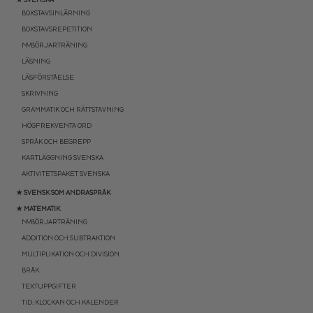
BOKSTAVSINLÄRNING
BOKSTAVSREPETITION
NYBÖRJARTRÄNING
LÄSNING
LÄSFÖRSTÅELSE
SKRIVNING
GRAMMATIK OCH RÄTTSTAVNING
HÖGFREKVENTA ORD
SPRÅK OCH BEGREPP
KARTLÄGGNING SVENSKA
AKTIVITETSPAKET SVENSKA
★ SVENSK SOM ANDRASPRÅK
★ MATEMATIK
NYBÖRJARTRÄNING
ADDITION OCH SUBTRAKTION
MULTIPLIKATION OCH DIVISION
BRÅK
TEXTUPPGIFTER
TID: KLOCKAN OCH KALENDER