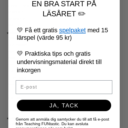
EN BRA START PÅ
LÄSKORT FAKTA
LÄSÅRET ✏️
VI SKRIVER
SPRÅKSPIRALEN
MATTESPIRALEN
💛 Få ett gratis
spelpaket
med 15
★ SÄSONG OCH HÖGTIDER
lärspel (värde 95 kr)
100 SKOLDAGAR
OLYMPISKA SPELEN
💛 Praktiska tips och gratis
SAMER
PÅSK
undervisningsmaterial direkt till
VM I FOTBOLL
inkorgen
NATIONALDAGEN 6 JUNI
TERMINSAVSLUT
Email
SKOLSTART
FN-DAGEN
HALLOWEEN
JA, TACK
JUL
NYÅR
Genom att anmäla dig samtycker du till att få e-post
★ LÄRARVERKTYG
från Teaching FUNtastic. Du kan avsluta
KLASSRUMSDEKORATION