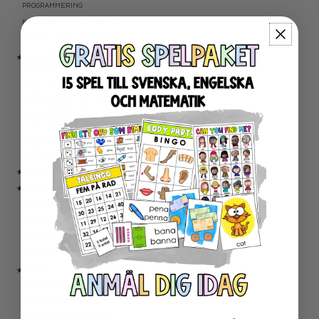
PROGRAMMERING
KARTLÄGGNING MATEMATIK
AKTIVITETSPAKET MATEMATIK
★ ENGELSKA
ENGELSKA LÄSNING
ENGELSK SKRIVNING
ENGELSKA ORD- OCH BEGREPP
ENGELSK GRAMATIK
ENGELSKA HÖGFREKVENTA ORD
ENGELSK MUNTLIGA FÄRDIGHET
★ UTOMHUSPEDAGOGIK
★ ANDRA ÄMNEN
SOCIALA FÄRDIGHETER
SAMHÄLLSKUNSKAP
NATURVETENSKAP
RELIGIONSKUNSKAP
★ SERIER
ESCAPE ROOMS
UPPGIFTSKORT SVENSKA
NIVÅINDELADE LÄSTEXTER