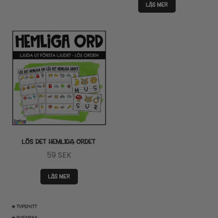
LÄS MER
LÖS DET HEMLIGA ORDET
59
SEK
LÄS MER
★ TYPSNITT
★ SVENSKA