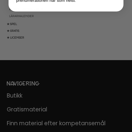
prenumerationen när som helst.
KLASSRUMSLEDARSKAP
KLASSRUMSORGANISATION
LÄRARKALENDER
★ SPEL
★ GRATIS
★ LICENSER
NAVIGERING
Butikk
Gratismaterial
Finn material efter kompetansemål